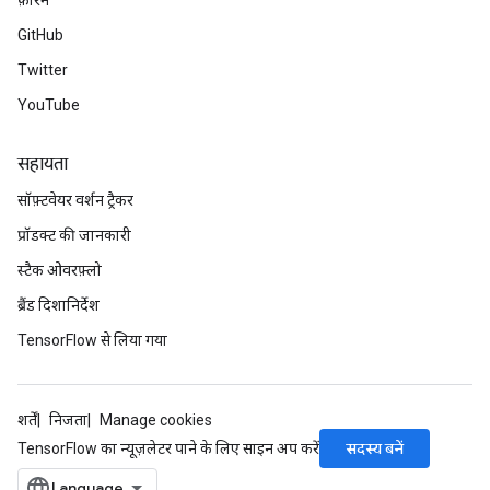
फ़ोरम
mParameters
GitHub
rs
Twitter
Parameters
YouTube
rParameters
Parameters
सहायता
ters
सॉफ़्टवेयर वर्शन ट्रैकर
arameters
प्रॉडक्ट की जानकारी
meters
rs
स्टैक ओवरफ़्लो
tDescentParameters
ब्रैंड दिशानिर्देश
TensorFlow से लिया गया
शर्तें
निजता
Manage cookies
सदस्य बनें
TensorFlow का न्यूज़लेटर पाने के लिए साइन अप करें