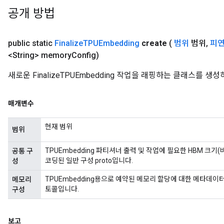
공개 방법
public static
Finalize
TPUEmbedding
create
(
범위
범위
,
피
<String> memory
Config)
새로운 FinalizeTPUEmbedding 작업을 래핑하는 클래스를 
매개변수
현재 범위
범위
TPUEmbedding 파티셔너 출력 및 작업에 필요한 HBM 크
공통 구
코딩된 일반 구성 proto입니다.
성
TPUEmbedding용으로 예약된 메모리 할당에 대한 메타데
메모리
토콜입니다.
구성
보고