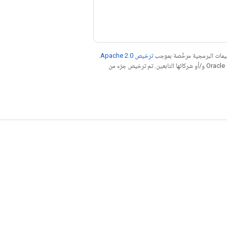
عليمات البرمجية مرخّصة بموجب
ترخيص Apache 2.0‏
.
. إنّ Java هي علامة تجارية مسجَّلة لشركة Oracle و/أو شركائها التابعين. تم ترخيص جزء من