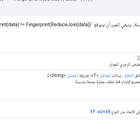
`Fingerprint(data) != Fingerprint(ReduceJoin(data))` بشكل عام.
(
مقبض الرمزي للموتر.
اق
النطاق
، بيانات
المعامل
<T>، طريقة
المعامل
<String>)
مصنع لإنشاء فئة تغلف عملية بصمة جديدة.
tf.uint8
ي الأبعاد من النوع
.