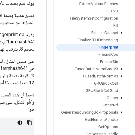
يولد قيم بصمات الأصاب
Extract
Volume
Patches
FFTND
File
System
Set
Configuration
إنشاؤها من محتويات في `بيانات[
Fill
Finalize
Dataset
Finalize
TPUEmbedding
Fingerprint
بحجم 8، بترتيب نهاية صغير.
Fresnel
Cos
Fresnel
Sin
Fused
Batch
Norm
Grad
V3
Fused
Batch
Norm
V3
12 عددًا صحيحًا آخر في `data[1, :, :] `.
GRUBlock
Cell
GRUBlock
Cell
Grad
Gather
و/أو الشكل. على سبيل
Gather
Nd
هو:
Generate
Bounding
Box
Proposals
Get
Element
At
Index
Get
Options
Get
Session
Handle