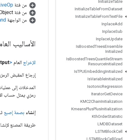
Initialize
Table
من فئة
tiveOp
Initialize
Table
From
Dataset
من فئة java.lang.Object
Initialize
Table
From
Text
File
من الواجهة
and
Inplace
Add
Inplace
Sub
Inplace
Update
الأساليب العا
Is
Boosted
Trees
Ensemble
Initialized
Is
Boosted
Trees
Quantile
Stream
الإخراج
العام
<UInt8>
tput
Resource
Initialized
Is
TPUEmbedding
Initialized
إرجاع المقبض الرمزي
Is
Variable
Initialized
Isotonic
Regression
Iterator
Get
Device
رمزي يمثل حساب الإ
KMC2Chain
Initialization
Kmeans
Plus
Plus
Initialization
إنشاء
بصمة إصبع
ثا
Kth
Order
Statistic
LMDBDataset
طريقة المصنع لإنشا
LSTMBlock
Cell
LSTMBlock
Cell
Grad