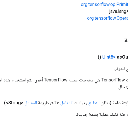
org.tensorflow.op.Primi
org.tensorflow.Oper
مة
()
as
Ou
 للموتر.
المدخلات إلى عمليات TensorFlow هي مخرجات عملية rFlow
دخال.
بتة عامة
(نطاق
النطاق
، بيانات
المعامل
<T>، طريقة
المعامل
<String>)
ء فئة تغلف عملية بصمة جديدة.