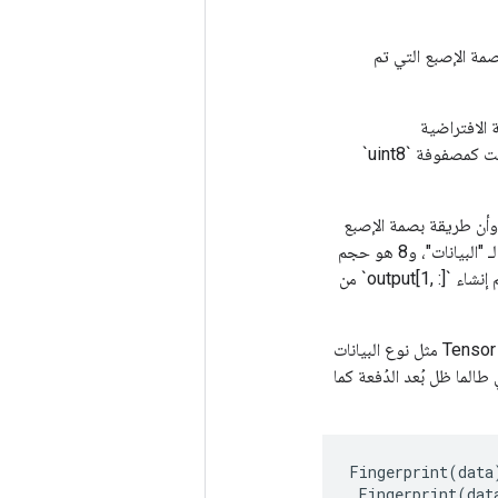
` هو بُعد الدُفعة، ويحتوي `الإخراج[i]` على قيمة بصمة الإصبع التي تم
قة الافتراضية
"farmhash64" بإنشاء قيمة بصمة 64 بت في المرة الواحدة. تتم كتابة هذه القيمة المكونة من 8 بايت كمصفوفة `uint8`
لمثال، لنفترض أن "البيانات" تحتوي على نوع البيانات "DT_INT32" والشكل (2، 3، 4)، وأن طريقة بصمة الإصبع
هي "farmhash64". في هذه الحالة، يكون شكل الإخراج هو (2، 8)، حيث 2 هو حجم البعد الدفعي لـ "البيانات"، و8 هو حجم
كل قيمة بصمة بالبايت. يتم إنشاء `output[0, :]` من 12 عددًا صحيحًا في `data[0, :, :]` وبالمثل يتم إنشاء `output[1, :]` من
لاحظ أن هذه العملية تضع بصمة على المخزن المؤقت الأساسي، ولا تطبع بصمة البيانات التعريفية لـ Tensor مثل نوع البيانات
الما ظل بُعد الدُفعة كما
Fingerprint
(
data
Fingerprint
(
dat