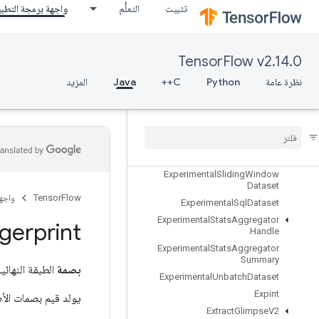
تثبيت
التعلُّم
واجهة برمجة التطب
ExperimentalMatchingFilesDatase
t
ExperimentalMaxIntraOpParallelis
mDataset
TensorFlow v2.14.0
ExperimentalParseExampleDataset
نظرة عامة
Python
C++
Java
المزيد
ExperimentalPrivateThreadPoolDa
taset
Experimental
Random
Dataset
Experimental
Rebatch
Dataset
Experimental
Set
Stats
Aggregator
Dataset
Experimental
Sliding
Window
Dataset
TensorFlow
واجه
Experimental
Sql
Dataset
Experimental
Stats
Aggregator
gerprint
Handle
Experimental
Stats
Aggregator
Summary
بصمة
الطبقة النهائية
Experimental
Unbatch
Dataset
Expint
يولد قيم بصمات الأص
Extract
Glimpse
V2