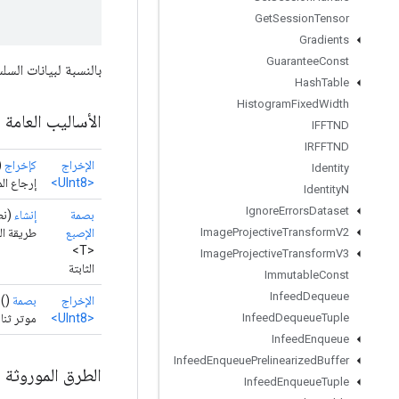
Get
Session
Tensor
Gradients
Guarantee
Const
بالنسبة لبيانات السلسلة، ينبغي للمرء أن يتوقع 
Hash
Table
Histogram
Fixed
Width
الأساليب العامة
IFFTND
IRFFTND
الإخراج
كإخراج
)
Identity
<UInt8>
إرجاع ال
Identity
N
Ignore
Errors
Dataset
بصمة
إنشاء
(نط
الإصبع
طريقة ال
Image
Projective
Transform
V2
<T>
Image
Projective
Transform
V3
الثابتة
Immutable
Const
Infeed
Dequeue
الإخراج
بصمة
()
<UInt8>
موتر ثنائ
Infeed
Dequeue
Tuple
Infeed
Enqueue
Infeed
Enqueue
Prelinearized
Buffer
الطرق الموروثة
Infeed
Enqueue
Tuple