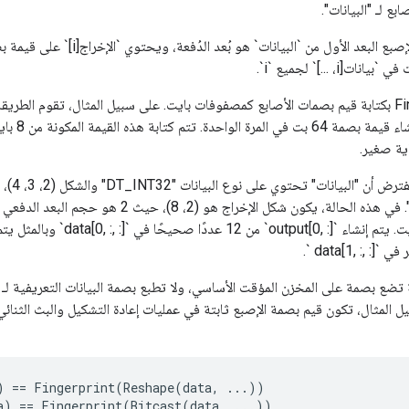
ع لـ "البيانات".
تعتبر عملية بصمة الإصبع البعد الأول من `البيانات
i، ...]` لجميع `i`.
يقوم Fingerprint op بكتابة قيم بصمات الأصابع كمصفوفات بايت. على سبيل المثال، تقوم الطري
على سبيل ا
 المثال، تكون قيم بصمة الإصبع ثابتة في عمليات إعادة التشكيل والبث الثنائي ط
)
==
Fingerprint
(
Reshape
(
data
,
...))
a
)
==
Fingerprint
(
Bitcast
(
data
,
...))