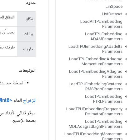
حدود
Lin
Space
List
Dataset
النطاق الح
نِطَاق
Load
All
TPUEmbedding
Parameters
يجب أن يكون ل
بيانات
Load
TPUEmbedding
ADAMParameters
Load
TPUEmbedding
Adadelta
طريقة بصمة ال
طريقة
Parameters
Load
TPUEmbedding
Adagrad
Momentum
Parameters
المرتجعات
Load
TPUEmbedding
Adagrad
Parameters
نسخة جديدة 
Load
TPUEmbedding
Centered
RMSProp
Parameters
Load
TPUEmbedding
الإخراج
العام
<UInt8>
FTRLParameters
Load
TPUEmbedding
Frequency
موتر ثنائي الأبعاد م
Estimator
Parameters
بصمة الإصبع.
Load
TPUEmbedding
MDLAdagrad
Light
Parameters
Load
TPUEmbedding
Momentum
Parameters