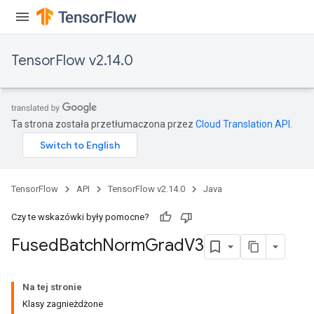
TensorFlow v2.14.0
Ta strona została przetłumaczona przez
Cloud Translation API
.
TensorFlow
API
TensorFlow v2.14.0
Java
Czy te wskazówki były pomocne?
Fused
Batch
Norm
Grad
V3
Na tej stronie
Klasy zagnieżdżone