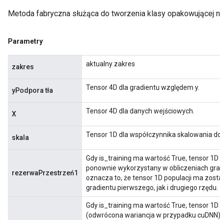
Metoda fabryczna służąca do tworzenia klasy opakowującej
rParameters
Parameters
Parametry
ters
arameters
aktualny zakres
zakres
meters
rs
Tensor 4D dla gradientu względem y.
yPodpora tła
tDescentParameters
Tensor 4D dla danych wejściowych.
X
Tensor 1D dla współczynnika skalowania d
skala
Gdy is_training ma wartość True, tensor 1D d
ponownie wykorzystany w obliczeniach grad
rezerwaPrzestrzeń1
oznacza to, że tensor 1D populacji ma zos
gradientu pierwszego, jak i drugiego rzędu.
Gdy is_training ma wartość True, tensor 1D
(odwrócona wariancja w przypadku cuDNN