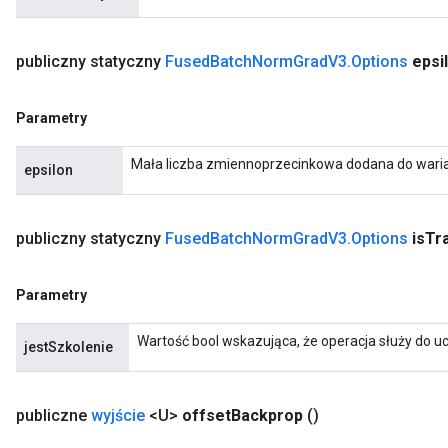
publiczny statyczny
Fused
Batch
Norm
Grad
V3
.
Options
epsi
Parametry
Mała liczba zmiennoprzecinkowa dodana do warian
epsilon
publiczny statyczny
Fused
Batch
Norm
Grad
V3
.
Options
is
Tr
Parametry
Wartość bool wskazująca, że ​​operacja służy do 
jestSzkolenie
publiczne
wyjście
<U>
offset
Backprop
()