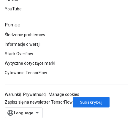
YouTube
Pomoc
Requantize
Śledzenie problemów
ize
Informacje o wersji
AndReluAndRequantize
Stack Overflow
u
uAndRequantize
Wytyczne dotyczące marki
Cytowanie TensorFlow
AndRelu
AndReluAndRequantize
Warunki
Prywatność
Manage cookies
Subskrybuj
Zapisz się na newsletter TensorFlow
ize
Requantize
ize