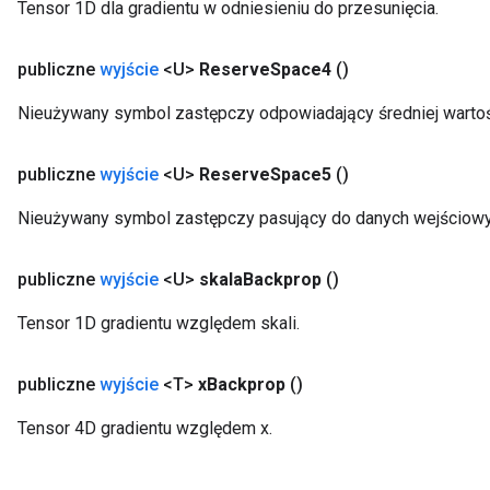
Tensor 1D dla gradientu w odniesieniu do przesunięcia.
publiczne
wyjście
<U>
Reserve
Space4
()
Nieużywany symbol zastępczy odpowiadający średniej warto
publiczne
wyjście
<U>
Reserve
Space5
()
Nieużywany symbol zastępczy pasujący do danych wejściowy
publiczne
wyjście
<U>
skala
Backprop
()
Tensor 1D gradientu względem skali.
publiczne
wyjście
<T>
x
Backprop
()
Tensor 4D gradientu względem x.