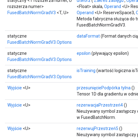
statyczny <T rozszerza numer, U
utwórz
(
Zakres zasięgu
,
Oper
rozszerza numer>
<Float> skala,
Operand
<U> Res
FusedBatchNormGradV3
<T, U>
Operand
<U> ReserveSpace3,
O
Metoda fabryczna służąca do t
FusedBatchNormGradV3.
statyczne
dataFormat
(Format danych ci
FusedBatchNormGradV3.Options
statyczne
epsilon
(pływający epsilon)
FusedBatchNormGradV3.Options
statyczne
isTraining
(wartość logiczna isT
FusedBatchNormGradV3.Options
Wyjście
<U>
przesunięciePodpórka tylna
()
Tensor 1D dla gradientu w odnie
Wyjście
<U>
rezerwacjaPrzestrzeń4
()
Nieużywany symbol zastępczy o
w FusedBatchNorm.
Wyjście
<U>
rezerwujPrzestrzeń5
()
Nieużywany symbol zastępczy p