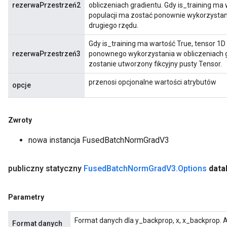
rezerwaPrzestrzeń2
obliczeniach gradientu. Gdy is_training ma 
populacji ma zostać ponownie wykorzystany
drugiego rzędu.
Gdy is_training ma wartość True, tensor 1D
rezerwaPrzestrzeń3
ponownego wykorzystania w obliczeniach gr
zostanie utworzony fikcyjny pusty Tensor.
przenosi opcjonalne wartości atrybutów
opcje
Zwroty
nowa instancja FusedBatchNormGradV3
publiczny statyczny
Fused
Batch
Norm
Grad
V3
.
Options
data
Parametry
Format danych dla y_backprop, x, x_backprop. 
Format danych