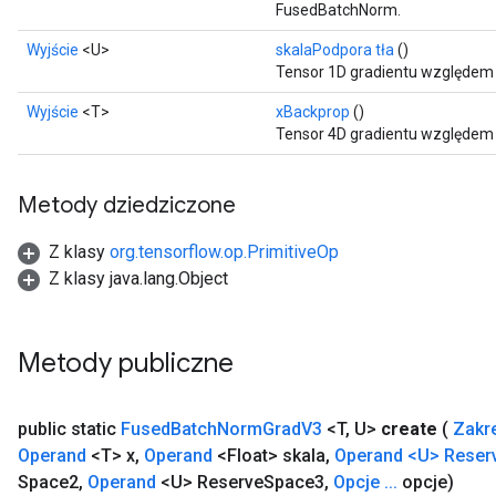
FusedBatchNorm.
Wyjście
<U>
skalaPodpora tła
()
Tensor 1D gradientu względem s
Wyjście
<T>
xBackprop
()
Tensor 4D gradientu względem 
Metody dziedziczone
Z klasy
org.tensorflow.op.PrimitiveOp
Z klasy java.lang.Object
Metody publiczne
rs
public static
Fused
Batch
Norm
Grad
V3
<T
,
U>
create
(
Zakr
mParameters
Operand
<T> x
,
Operand
<Float> skala
,
Operand <U> Reser
rs
Space2
,
Operand
<U> Reserve
Space3
,
Opcje
.
.
.
opcje)
Parameters