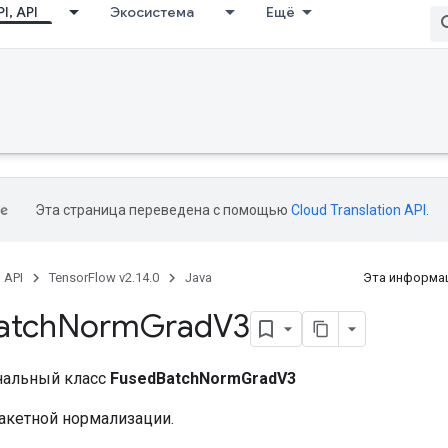
I, API
Экосистема
Ещё
Эта страница переведена с помощью
Cloud Translation API
.
, API
TensorFlow v2.14.0
Java
Эта информац
atch
Norm
Grad
V3
нальный класс
FusedBatchNormGradV3
пакетной нормализации.