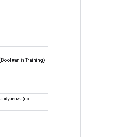
(Boolean is
Training)
 обучения (по