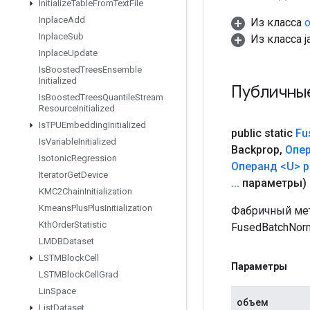
Initialize
Table
From
Text
File
Inplace
Add
Из класса
o
Inplace
Sub
Из класса ja
Inplace
Update
Is
Boosted
Trees
Ensemble
Initialized
Публичны
Is
Boosted
Trees
Quantile
Stream
Resource
Initialized
Is
TPUEmbedding
Initialized
public static
Fu
Is
Variable
Initialized
Backprop
,
Опе
Isotonic
Regression
Операнд <U> 
Iterator
Get
Device
.
.
.
параметры)
KMC2Chain
Initialization
Kmeans
Plus
Plus
Initialization
Фабричный мет
Kth
Order
Statistic
FusedBatchNor
LMDBDataset
LSTMBlock
Cell
Параметры
LSTMBlock
Cell
Grad
Lin
Space
объем
List
Dataset