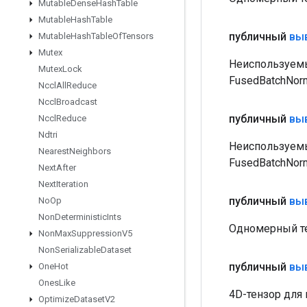
Mutable
Dense
Hash
Table
Mutable
Hash
Table
публичный
вы
Mutable
Hash
Table
Of
Tensors
Mutex
Неиспользуемы
Mutex
Lock
FusedBatchNor
Nccl
All
Reduce
Nccl
Broadcast
публичный
вы
Nccl
Reduce
Ndtri
Неиспользуемы
Nearest
Neighbors
FusedBatchNor
Next
After
Next
Iteration
публичный
вы
No
Op
Non
Deterministic
Ints
Одномерный те
Non
Max
Suppression
V5
Non
Serializable
Dataset
публичный
вы
One
Hot
Ones
Like
4D-тензор для 
Optimize
Dataset
V2