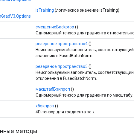
isTraining
(логическое значение isTraining)
GradV3.Options
смещениеBackprop
()
Одномерный тензор для градиента относительн
резервное пространство4
()
Неиспользуемый заполнитель, соответствующий
значению в FusedBatchNorm.
резервное пространство5
()
Неиспользуемый заполнитель, соответствующи
отклонения в FusedBatchNorm.
масштабБэкпроп
()
Одномерный тензор для градиента по масштабу.
хбэкпроп
()
4D-тензор для градиента по x.
нные методы