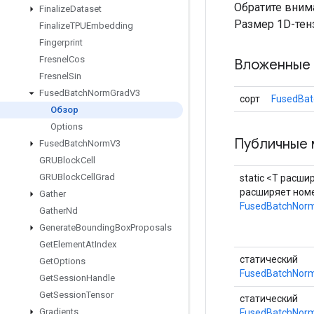
Обратите вним
Finalize
Dataset
Размер 1D-тен
Finalize
TPUEmbedding
Fingerprint
Fresnel
Cos
Вложенные 
Fresnel
Sin
Fused
Batch
Norm
Grad
V3
сорт
FusedBa
Обзор
Options
Публичные 
Fused
Batch
Norm
V3
GRUBlock
Cell
GRUBlock
Cell
Grad
static <T расши
расширяет ном
Gather
FusedBatchNor
Gather
Nd
Generate
Bounding
Box
Proposals
Get
Element
At
Index
статический
Get
Options
FusedBatchNorm
Get
Session
Handle
Get
Session
Tensor
статический
Gradients
FusedBatchNorm