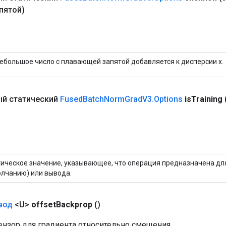
пятой)
ебольшое число с плавающей запятой добавляется к дисперсии x.
й статический
Fused
Batch
Norm
Grad
V3
.
Options
is
Training
ическое значение, указывающее, что операция предназначена для
лчанию) или вывода.
вод
<U>
offset
Backprop
()
нзор для градиента относительно смещения.