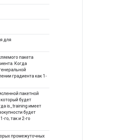
я для
исляемого пакета
иента. Когда
 генеральной
ении градиента как 1-
численной пакетной
 который будет
а is_training имеет
вокупности будет
го, так и 2-го
которых промежуточных