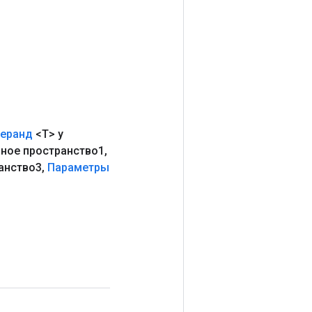
еранд
<T> y
ное пространство1
,
анство3
,
Параметры