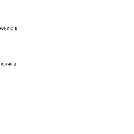
чению в
нения в