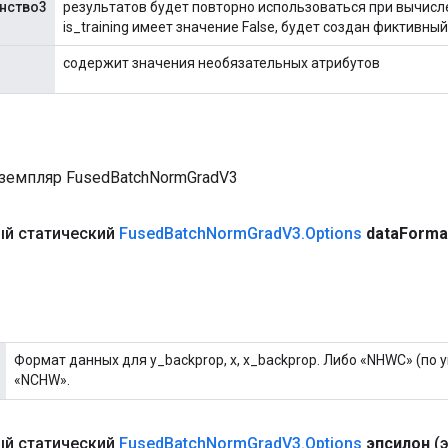
нство3
результатов будет повторно использоваться при вычисл
is_training имеет значение False, будет создан фиктивный
содержит значения необязательных атрибутов
земпляр FusedBatchNormGradV3
й статический
Fused
Batch
Norm
Grad
V3
.
Options
data
Forma
Формат данных для y_backprop, x, x_backprop. Либо «NHWC» (по 
«NCHW».
й статический
Fused
Batch
Norm
Grad
V3
.
Options
эпсилон
(