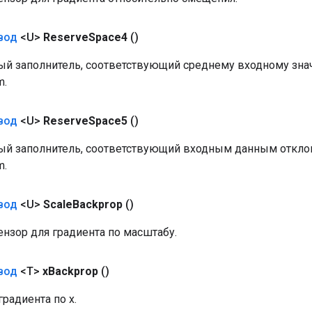
вод
<U>
Reserve
Space4
()
й заполнитель, соответствующий среднему входному зна
m.
вод
<U>
Reserve
Space5
()
й заполнитель, соответствующий входным данным откло
m.
вод
<U>
Scale
Backprop
()
нзор для градиента по масштабу.
вод
<T>
x
Backprop
()
градиента по x.