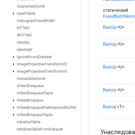
Guarantee
Const
статический
Hash
Table
FusedBatchNorm
Histogram
Fixed
Width
Выход
<U>
IFFTND
IRFFTND
Identity
Выход
<U>
Identity
N
Ignore
Errors
Dataset
Image
Projective
Transform
V2
Выход
<U>
Image
Projective
Transform
V3
Immutable
Const
Infeed
Dequeue
Выход
<U>
Infeed
Dequeue
Tuple
Infeed
Enqueue
Выход
<Т>
Infeed
Enqueue
Prelinearized
Buffer
Infeed
Enqueue
Tuple
Initialize
Table
Initialize
Table
From
Dataset
Унаследова