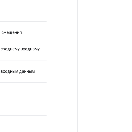
о смещения.
 среднему входному
й входным данным