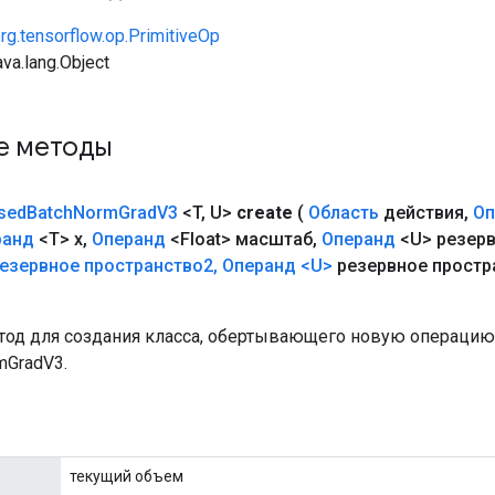
rg.tensorflow.op.PrimitiveOp
va.lang.Object
е методы
sed
Batch
Norm
Grad
V3
<T
,
U>
create
(
Область
действия
,
Оп
ранд
<T> x
,
Операнд
<Float> масштаб
,
Операнд
<U> резерв
резервное пространство2
,
Операнд
<U>
резервное простр
од для создания класса, обертывающего новую операцию
mGradV3.
текущий объем