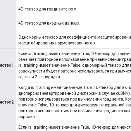
4D-тензор для градиента по y.
4D-тензор для входных данных.
Одномерный тензор для коэффициента масштабировани
масштабирования нормализованного x.
Если is_training имеет значение True, 1D-тензор для выч
означает повторное использование при вычислении град
нство1
is_training имеет значение False, одномерный тензор для
совокупности будет повторно использоваться при вычисл
го, так и 2-го порядка.
Когда is_training имеет значение True, 1D-тензор для вы
дисперсии (инвертированной дисперсии в случае cuDNN),
повторно использоваться при вычислении градиента. Когд
нство2
значение False, 1D-тензор для дисперсии генеральной со
повторно использоваться при вычислении градиента как 1-
порядка.
Если is_training имеет значение True, 1D-тензор для не