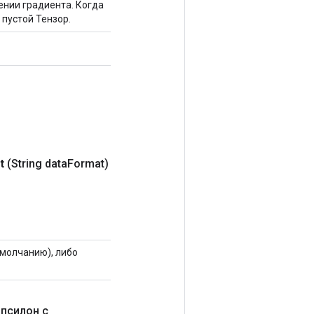
ении градиента. Когда
 пустой Тензор.
t
(String data
Format)
умолчанию), либо
эпсилон с