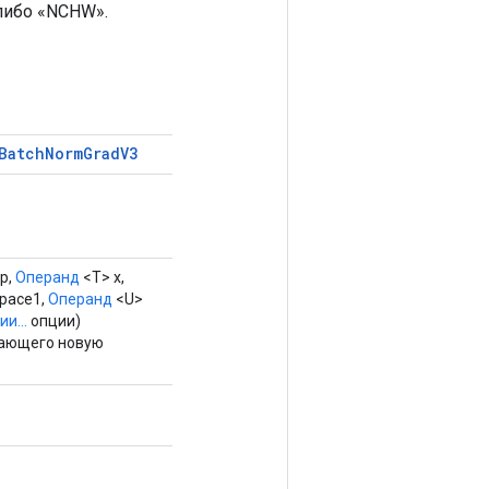
либо «NCHW».
Batch
Norm
Grad
V3
p,
Операнд
<T> x,
pace1,
Операнд
<U>
и...
опции)
вающего новую