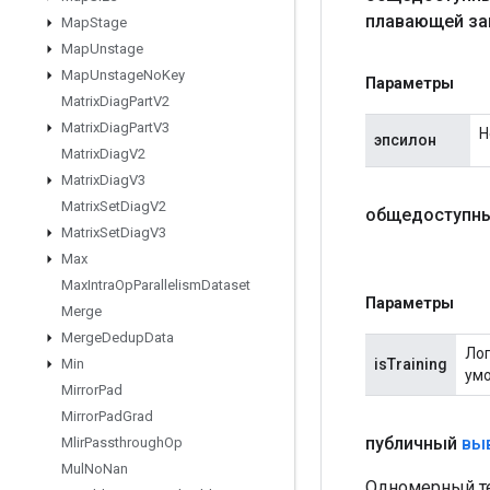
плавающей за
Map
Stage
Map
Unstage
Map
Unstage
No
Key
Параметры
Matrix
Diag
Part
V2
Matrix
Diag
Part
V3
Н
эпсилон
Matrix
Diag
V2
Matrix
Diag
V3
Matrix
Set
Diag
V2
общедоступны
Matrix
Set
Diag
V3
Max
Max
Intra
Op
Parallelism
Dataset
Параметры
Merge
Merge
Dedup
Data
Лог
isTraining
Min
умо
Mirror
Pad
Mirror
Pad
Grad
публичный
вы
Mlir
Passthrough
Op
Mul
No
Nan
Одномерный те