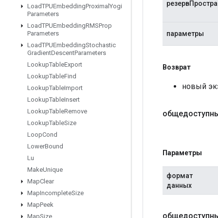
резервПростра
Load
TPUEmbedding
Proximal
Yogi
Parameters
Load
TPUEmbedding
RMSProp
параметры
Parameters
Load
TPUEmbedding
Stochastic
Gradient
Descent
Parameters
Lookup
Table
Export
Возврат
Lookup
Table
Find
новый эк
Lookup
Table
Import
Lookup
Table
Insert
Lookup
Table
Remove
общедоступны
Lookup
Table
Size
Loop
Cond
Lower
Bound
Параметры
Lu
Make
Unique
формат
Map
Clear
данных
Map
Incomplete
Size
Map
Peek
общедоступны
Map
Size