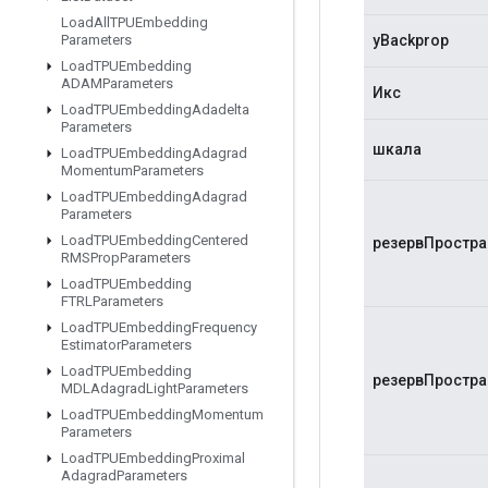
Load
All
TPUEmbedding
yBackprop
Parameters
Load
TPUEmbedding
ADAMParameters
Икс
Load
TPUEmbedding
Adadelta
Parameters
шкала
Load
TPUEmbedding
Adagrad
Momentum
Parameters
Load
TPUEmbedding
Adagrad
Parameters
Load
TPUEmbedding
Centered
резервПростра
RMSProp
Parameters
Load
TPUEmbedding
FTRLParameters
Load
TPUEmbedding
Frequency
Estimator
Parameters
Load
TPUEmbedding
резервПростра
MDLAdagrad
Light
Parameters
Load
TPUEmbedding
Momentum
Parameters
Load
TPUEmbedding
Proximal
Adagrad
Parameters