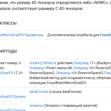
ание, что размер 4D-тензоров определяется либо «NHWC», 
зоров соответствует размеру C 4D-тензоров.
классы
Fused
tchNormGradV3.Параметры
Дополнительные атрибуты для
методы
ряет номер, U
create
(
Область
действия,
Операнд
<T> yBackpro
ер>
Операнд
<Float> масштаб,
Операнд
<U> ReserveS
mGradV3
<T, U>
ReserveSpace2,
Операнд
<U> ReserveSpace3,
Опци
Фабричный метод для создания класса, оберты
операцию FusedBatchNormGradV3.
dataFormat
(строка dataFormat)
GradV3.Options
эпсилон
(Эпсилон с плавающей запятой)
GradV3.Options