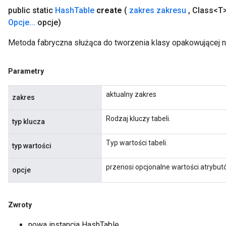
public static
Hash
Table
create
(
zakres zakresu
,
Class<T>
Opcje
.
.
.
opcje)
Metoda fabryczna służąca do tworzenia klasy opakowującej 
Parametry
aktualny zakres
zakres
Rodzaj kluczy tabeli.
typ klucza
Typ wartości tabeli.
typ wartości
przenosi opcjonalne wartości atrybu
opcje
Zwroty
nowa instancja HashTable