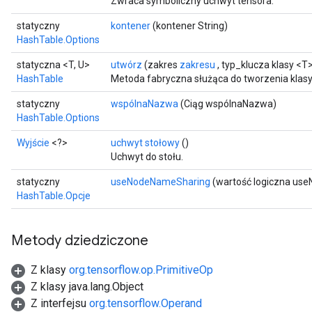
Zwraca symboliczny uchwyt tensora.
statyczny
kontener
(kontener String)
HashTable.Options
statyczna <T, U>
utwórz
(zakres
zakresu
, typ_klucza klasy <T
HashTable
Metoda fabryczna służąca do tworzenia klas
statyczny
wspólnaNazwa
(Ciąg wspólnaNazwa)
HashTable.Options
Wyjście
<?>
uchwyt stołowy
()
Uchwyt do stołu.
statyczny
useNodeNameSharing
(wartość logiczna us
HashTable.Opcje
Metody dziedziczone
Z klasy
org.tensorflow.op.PrimitiveOp
Z klasy java.lang.Object
Z interfejsu
org.tensorflow.Operand