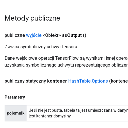
Metody publiczne
rs
mParameters
rs
publiczne
wyjście
<Obiekt>
as
Output
()
Parameters
Zwraca symboliczny uchwyt tensora.
rParameters
Dane wejściowe operacji TensorFlow są wynikami innej operac
Parameters
uzyskania symbolicznego uchwytu reprezentującego obliczen
ters
arameters
meters
publiczny statyczny
kontener
Hash
Table
.
Options
(kontene
rs
tDescentParameters
Parametry
Jeśli nie jest pusta, tabela ta jest umieszczana w d
pojemnik
jest kontener domyślny.