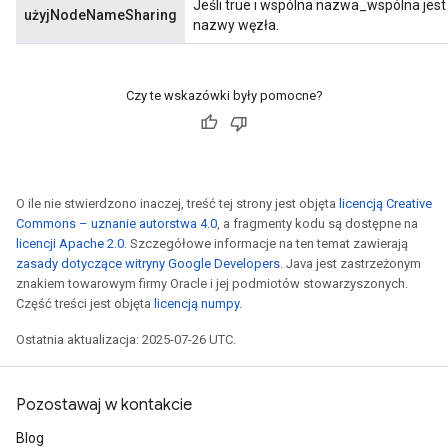
Jeśli true i wspólna nazwa_wspólna jest 
użyjNodeNameSharing
nazwy węzła.
Czy te wskazówki były pomocne?
O ile nie stwierdzono inaczej, treść tej strony jest objęta
licencją Creative
Commons – uznanie autorstwa 4.0
, a fragmenty kodu są dostępne na
licencji Apache 2.0
. Szczegółowe informacje na ten temat zawierają
zasady dotyczące witryny Google Developers
. Java jest zastrzeżonym
znakiem towarowym firmy Oracle i jej podmiotów stowarzyszonych.
Część treści jest objęta
licencją numpy
.
Ostatnia aktualizacja: 2025-07-26 UTC.
Pozostawaj w kontakcie
Blog