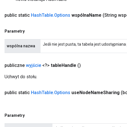
public static
Hash
Table
.
Options
wspólna
Name
(String wsp
Parametry
Jeśli nie jest pusta, ta tabela jest udostępnia
wspólna nazwa
publiczne
wyjście
<?>
table
Handle
()
Uchwyt do stołu.
public static
Hash
Table
.
Options
use
Node
Name
Sharing
(b
Parametry