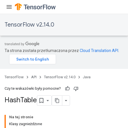
TensorFlow v2.14.0
Ta strona została przetłumaczona przez
Cloud Translation API
.
TensorFlow
API
TensorFlow v2.14.0
Java
Czy te wskazówki były pomocne?
Hash
Table
Na tej stronie
Klasy zagnieżdżone