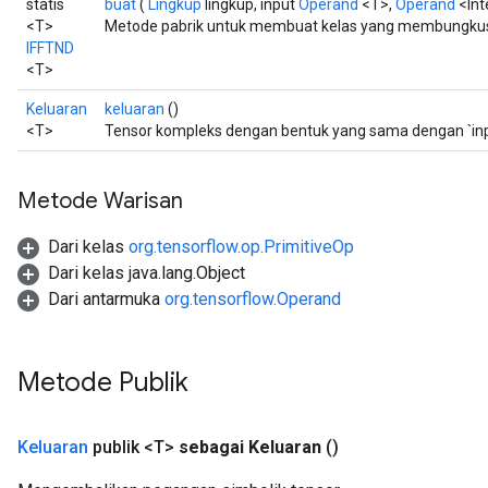
statis
buat
(
Lingkup
lingkup, input
Operand
<T>,
Operand
<Int
<T>
Metode pabrik untuk membuat kelas yang membungkus 
IFFTND
<T>
Keluaran
keluaran
()
<T>
Tensor kompleks dengan bentuk yang sama dengan `inp
Metode Warisan
Dari kelas
org.tensorflow.op.PrimitiveOp
Dari kelas java.lang.Object
Dari antarmuka
org.tensorflow.Operand
Metode Publik
Keluaran
publik <T>
sebagai Keluaran
()
rs