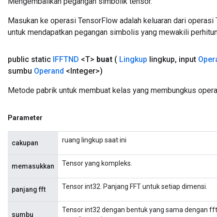
Mengembalikan pegangan simbolik tensor.
mParameters
rs
Masukan ke operasi TensorFlow adalah keluaran dari operasi 
Parameters
untuk mendapatkan pegangan simbolis yang mewakili perhitun
rParameters
public static
IFFTND
<T>
buat
(
Lingkup
lingkup
,
input
Oper
Parameters
sumbu
Operand
<Integer>)
ters
arameters
Metode pabrik untuk membuat kelas yang membungkus opera
meters
rs
Parameter
tDescentParameters
ruang lingkup saat ini
cakupan
Tensor yang kompleks.
memasukkan
Tensor int32. Panjang FFT untuk setiap dimensi.
panjang fft
Tensor int32 dengan bentuk yang sama dengan ff
sumbu