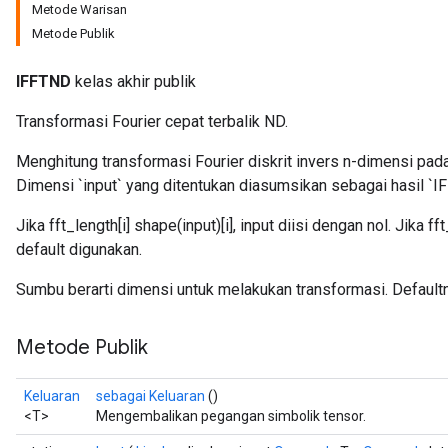
Metode Warisan
Metode Publik
IFFTND
kelas akhir publik
Transformasi Fourier cepat terbalik ND.
Menghitung transformasi Fourier diskrit invers n-dimensi pada
Dimensi `input` yang ditentukan diasumsikan sebagai hasil `I
Jika fft_length[i]
shape(input)[i], input diisi dengan nol. Jika ff
default digunakan.
Sumbu berarti dimensi untuk melakukan transformasi. Default
Metode Publik
Keluaran
sebagai Keluaran
()
<T>
Mengembalikan pegangan simbolik tensor.