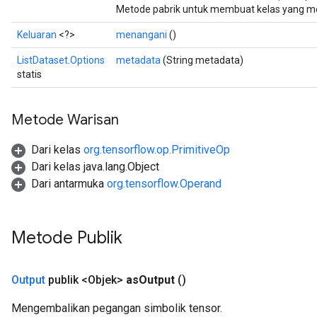
Metode pabrik untuk membuat kelas yang me
Keluaran
<?>
menangani
()
ListDataset.Options
metadata
(String metadata)
statis
Metode Warisan
Dari kelas
org.tensorflow.op.PrimitiveOp
Dari kelas java.lang.Object
Dari antarmuka
org.tensorflow.Operand
Metode Publik
Output
publik <Objek>
as
Output
()
Mengembalikan pegangan simbolik tensor.