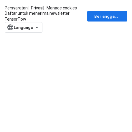
Persyaratan
Privasi
Manage cookies
Daftar untuk menerima newsletter
Berlangganan
TensorFlow
ize
Requantize
ize
AndReluAndRequantize
u
uAndRequantize