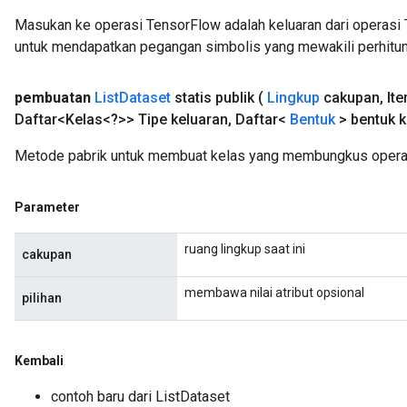
Masukan ke operasi TensorFlow adalah keluaran dari operasi 
untuk mendapatkan pegangan simbolis yang mewakili perhitun
pembuatan
List
Dataset
statis publik
(
Lingkup
cakupan
,
Ite
Daftar<Kelas<?>> Tipe keluaran
,
Daftar<
Bentuk
> bentuk k
Metode pabrik untuk membuat kelas yang membungkus operas
Parameter
ruang lingkup saat ini
cakupan
membawa nilai atribut opsional
pilihan
Kembali
contoh baru dari ListDataset