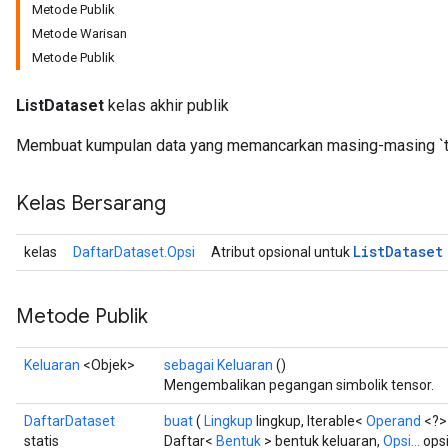
Metode Publik
Metode Warisan
Metode Publik
ListDataset
kelas akhir publik
rs
mParameters
Membuat kumpulan data yang memancarkan masing-masing `ten
rs
Parameters
Kelas Bersarang
rParameters
List
Dataset
kelas
DaftarDataset.Opsi
Atribut opsional untuk
Parameters
ters
arameters
Metode Publik
meters
rs
Keluaran
<Objek>
sebagai Keluaran
()
tDescentParameters
Mengembalikan pegangan simbolik tensor.
DaftarDataset
buat
(
Lingkup
lingkup, Iterable<
Operand
<?>>
statis
Daftar<
Bentuk
> bentuk keluaran,
Opsi...
opsi