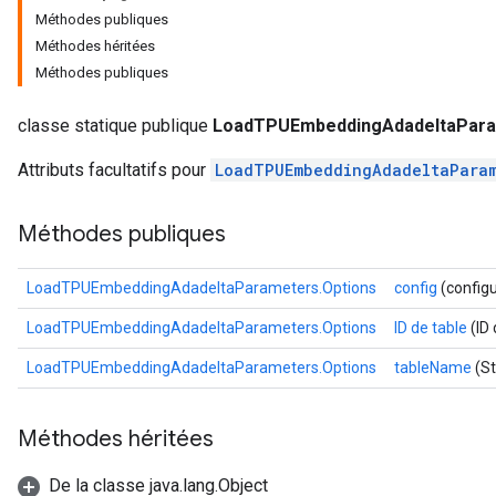
Méthodes publiques
mParameters
Méthodes héritées
rs
Méthodes publiques
Parameters
classe statique publique
LoadTPUEmbeddingAdadeltaPara
rParameters
Parameters
Attributs facultatifs pour
LoadTPUEmbeddingAdadeltaPara
ters
arameters
Méthodes publiques
meters
rs
LoadTPUEmbeddingAdadeltaParameters.Options
config
(configu
tDescentParameters
LoadTPUEmbeddingAdadeltaParameters.Options
ID de table
(ID 
LoadTPUEmbeddingAdadeltaParameters.Options
tableName
(St
Méthodes héritées
De la classe java.lang.Object