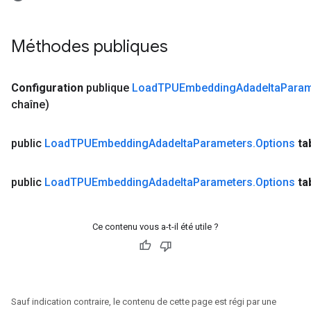
Méthodes publiques
Configuration
publique
Load
TPUEmbedding
Adadelta
Param
chaîne)
public
Load
TPUEmbedding
Adadelta
Parameters
.
Options
ta
public
Load
TPUEmbedding
Adadelta
Parameters
.
Options
ta
Ce contenu vous a-t-il été utile ?
Sauf indication contraire, le contenu de cette page est régi par une