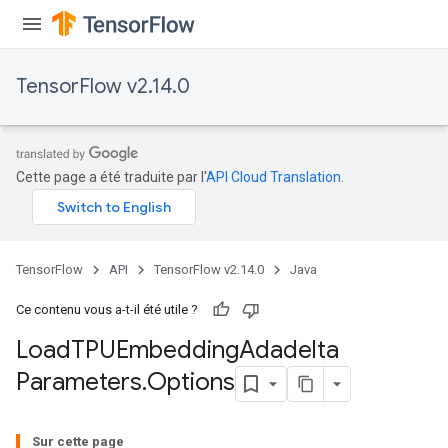
TensorFlow v2.14.0
Cette page a été traduite par l'
API Cloud Translation
.
TensorFlow
API
TensorFlow v2.14.0
Java
Ce contenu vous a-t-il été utile ?
Load
TPUEmbedding
Adadelta
Parameters
.
Options
rs
Sur cette page