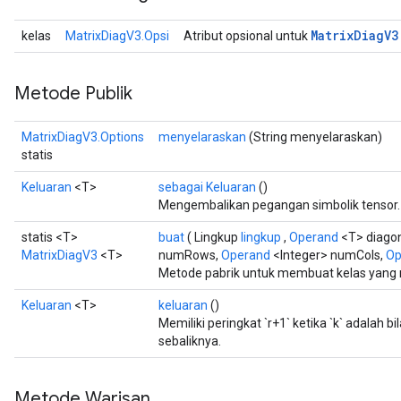
Matrix
Diag
V3
kelas
MatrixDiagV3.Opsi
Atribut opsional untuk
Metode Publik
MatrixDiagV3.Options
menyelaraskan
(String menyelaraskan)
statis
Keluaran
<T>
sebagai Keluaran
()
Mengembalikan pegangan simbolik tensor.
statis <T>
buat
( Lingkup
lingkup
,
Operand
<T> diagon
MatrixDiagV3
<T>
numRows,
Operand
<Integer> numCols,
Op
Metode pabrik untuk membuat kelas yang
Keluaran
<T>
keluaran
()
Memiliki peringkat `r+1` ketika `k` adalah bil
sebaliknya.
Metode Warisan