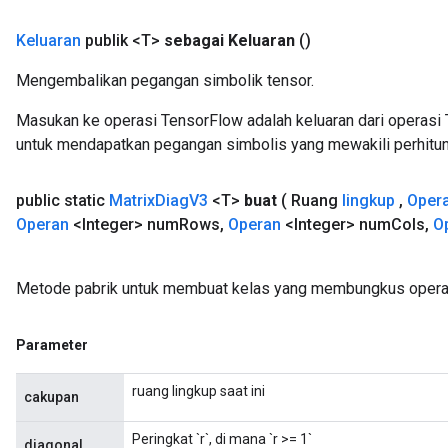
Keluaran
publik <T>
sebagai Keluaran
()
Mengembalikan pegangan simbolik tensor.
Masukan ke operasi TensorFlow adalah keluaran dari operasi 
m
untuk mendapatkan pegangan simbolis yang mewakili perhitun
public static
Matrix
Diag
V3
<T>
buat
( Ruang
lingkup
,
Oper
rs
Operan
<Integer> num
Rows
,
Operan
<Integer> num
Cols
,
O
eters
ntumParameters
Metode pabrik untuk membuat kelas yang membungkus operas
ters
ropParameters
s
Parameter
atorParameters
ghtParameters
ruang lingkup saat ini
cakupan
meters
adParameters
Peringkat `r`, di mana `r >= 1`
diagonal