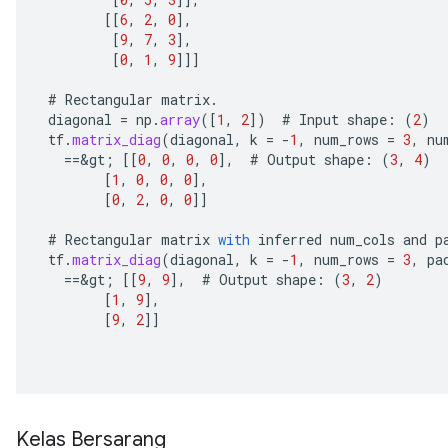
[[
6
,
2
,
0
]
,
[
9
,
7
,
3
]
,
[
0
,
1
,
9
]]]
#
Rectangular
matrix
.
diagonal
=
np
.
array
(
[
1
,
2
]
)
#
Input
shape
:
(
2
)
tf
.
matrix_diag
(
diagonal
,
k
=
-
1
,
num_rows
=
3
,
nu
==
&
gt
;
[[
0
,
0
,
0
,
0
]
,
#
Output
shape
:
(
3
,
4
)
[
1
,
0
,
0
,
0
]
,
[
0
,
2
,
0
,
0
]]
#
Rectangular
matrix
with
inferred
num_cols
and
p
tf
.
matrix_diag
(
diagonal
,
k
=
-
1
,
num_rows
=
3
,
pa
==
&
gt
;
[[
9
,
9
]
,
#
Output
shape
:
(
3
,
2
)
[
1
,
9
]
,
[
9
,
2
]]
Kelas Bersarang