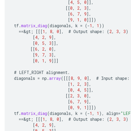
[
4
,
5
,
0
]]
,
[[
0
,
2
,
3
]
,
[
6
,
7
,
9
]
,
AndRelu
[
9
,
1
,
0
]]]
)
AndReluAndRequantize
tf
.
matrix_diag
(
diagonals
,
k
=
(
-
1
,
1
))
==
&
gt
;
[[[
1
,
8
,
0
]
,
#
Output
shape
:
(
2
,
3
,
3
)
[
4
,
2
,
9
]
,
ize
[
0
,
5
,
3
]]
,
[[
6
,
2
,
0
]
,
Requantize
[
9
,
7
,
3
]
,
ize
[
0
,
1
,
9
]]]
#
LEFT_RIGHT
alignment
.
diagonals
=
np
.
array
(
[[[
8
,
9
,
0
]
,
#
Input
shape
:
[
1
,
2
,
3
]
,
[
0
,
4
,
5
]]
,
[[
2
,
3
,
0
]
,
[
6
,
7
,
9
]
,
[
0
,
9
,
1
]]]
)
tf
.
matrix_diag
(
diagonals
,
k
=
(
-
1
,
1
),
align
=
"LEF
==
&
gt
;
[[[
1
,
8
,
0
]
,
#
Output
shape
:
(
2
,
3
,
3
)
[
4
,
2
,
9
]
,
[
0
,
5
,
3
]]
,