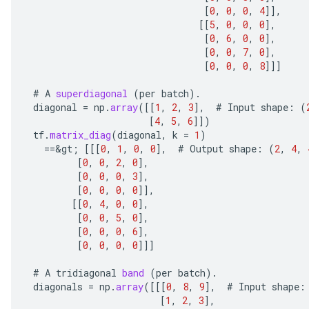
[
0
,
0
,
0
,
4
]]
,
[[
5
,
0
,
0
,
0
]
,
[
0
,
6
,
0
,
0
]
,
[
0
,
0
,
7
,
0
]
,
[
0
,
0
,
0
,
8
]]]
#
A
superdiagonal
(
per
batch
).
diagonal
=
np
.
array
(
[[
1
,
2
,
3
]
,
#
Input
shape
:
(
[
4
,
5
,
6
]]
)
tf
.
matrix_diag
(
diagonal
,
k
=
1
)
==
&
gt
;
[[[
0
,
1
,
0
,
0
]
,
#
Output
shape
:
(
2
,
4
,
ize
[
0
,
0
,
2
,
0
]
,
[
0
,
0
,
0
,
3
]
,
[
0
,
0
,
0
,
0
]]
,
[[
0
,
4
,
0
,
0
]
,
[
0
,
0
,
5
,
0
]
,
[
0
,
0
,
0
,
6
]
,
Requantize
[
0
,
0
,
0
,
0
]]]
ize
AndReluAndRequantize
#
A
tridiagonal
band
(
per
batch
).
u
diagonals
=
np
.
array
(
[[[
0
,
8
,
9
]
,
#
Input
shape
:
uAndRequantize
[
1
,
2
,
3
]
,