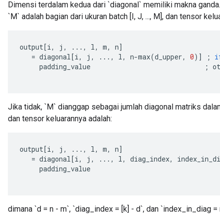
Dimensi terdalam kedua dari `diagonal` memiliki makna ganda. Ji
`M` adalah bagian dari ukuran batch [I, J, ..., M], dan tensor kel
output
[
i
,
j
,
...,
l
,
m
,
n
]
=
diagonal
[
i
,
j
,
...,
l
,
n
-
max
(
d_upper
,
0
)
]
;
i
padding_value
;
o
Jika tidak, `M` dianggap sebagai jumlah diagonal matriks dala
dan tensor keluarannya adalah:
output
[
i
,
j
,
...,
l
,
m
,
n
]
=
diagonal
[
i
,
j
,
...,
l
,
diag_index
,
index_in_d
padding_value
dimana `d = n - m`, `diag_index = [k] - d`, dan `index_in_diag = 