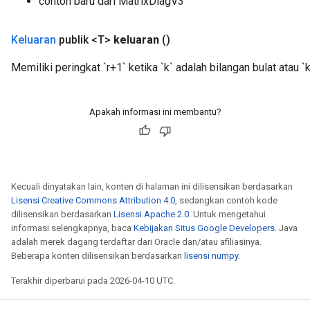
contoh baru dari MatrixDiagV3
Keluaran
publik <T>
keluaran
()
Memiliki peringkat `r+1` ketika `k` adalah bilangan bulat atau `k[
Apakah informasi ini membantu?
Kecuali dinyatakan lain, konten di halaman ini dilisensikan berdasarkan
Lisensi Creative Commons Attribution 4.0
, sedangkan contoh kode
dilisensikan berdasarkan
Lisensi Apache 2.0
. Untuk mengetahui
informasi selengkapnya, baca
Kebijakan Situs Google Developers
. Java
adalah merek dagang terdaftar dari Oracle dan/atau afiliasinya.
Beberapa konten dilisensikan berdasarkan
lisensi numpy
.
Terakhir diperbarui pada 2026-04-10 UTC.