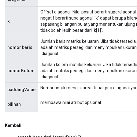
rameters
eters
Offset diagonal. Nilai positif berarti superdiagon
ientDescentParameters
negatif berarti subdiagonal. `k` dapat berupa bila
k
sepasang bilangan bulat yang menentukan ujung ren
tidak boleh lebih besar dari `k[1]`.
Jumlah baris matriks keluaran. Jika tidak tersed
nomor baris
adalah matriks persegi dan menyimpulkan ukuran m
`diagonal`.
Jumlah kolom matriks keluaran. Jika tidak tersed
nomorKolom
adalah matriks persegi dan menyimpulkan ukuran m
`diagonal`.
Nomor untuk mengisi area di luar pita diagonal ya
paddingValue
membawa nilai atribut opsional
pilihan
Kembali