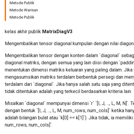
Metode Publik
Metode Warisan
Metode Publik
kelas akhir publik
MatrixDiagV3
Mengembalikan tensor diagonal kumpulan dengan nilai diagona
Mengembalikan tensor dengan konten dalam `diagonal` sebagai 
diagonal matriks, dengan semua yang lain diisi dengan `padd
menentukan dimensi matriks keluaran yang paling dalam. Jika 
mengasumsikan matriks terdalam berbentuk persegi dan menyi
terdalam dari `diagonal`. Jika hanya salah satu saja yang dit
tidak ditentukan adalah yang terkecil berdasarkan kriteria lain.
Misalkan `diagonal` mempunyai dimensi `r` `[I, J, ..., L, M, N]`.
dengan bentuk `[I, J, ..., L, M, num_rows, num_cols]` ketika han
adalah bilangan bulat atau `k[0] == k[1]`). Jika tidak, ia memiliki p
num_rows, num_cols]`.