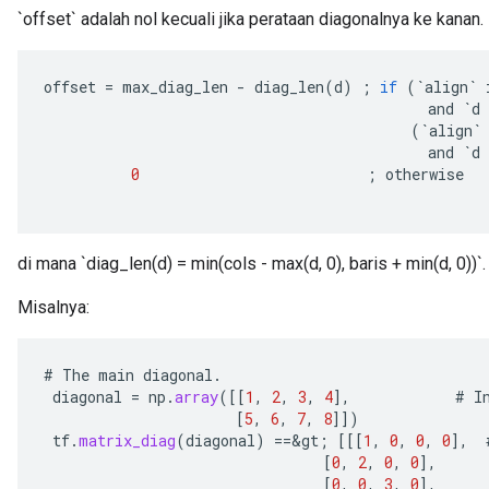
`offset` adalah nol kecuali jika perataan diagonalnya ke kanan.
offset
=
max_diag_len
-
diag_len
(
d
)
;
if
(
`
align
`
and
`
d
(
`
align
`
and
`
d
0
;
otherwise
di mana `diag_len(d) = min(cols - max(d, 0), baris + min(d, 0))`.
Misalnya:
#
The
main
diagonal
.
diagonal
=
np
.
array
(
[[
1
,
2
,
3
,
4
]
,
#
I
[
5
,
6
,
7
,
8
]]
)
tf
.
matrix_diag
(
diagonal
)
==
&
gt
;
[[[
1
,
0
,
0
,
0
]
,
[
0
,
2
,
0
,
0
]
,
[
0
,
0
,
3
,
0
]
,