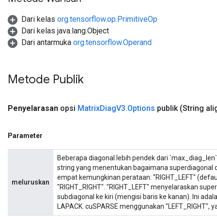
Dari kelas
org.tensorflow.op.PrimitiveOp
Dari kelas java.lang.Object
Dari antarmuka
org.tensorflow.Operand
Metode Publik
Penyelarasan
opsi
Matrix
Diag
V3
.
Options
publik
(String ali
Parameter
Beberapa diagonal lebih pendek dari `max_diag_len` d
string yang menentukan bagaimana superdiagonal da
empat kemungkinan perataan: "RIGHT_LEFT" (defaul
meluruskan
"RIGHT_RIGHT". "RIGHT_LEFT" menyelaraskan superdia
subdiagonal ke kiri (mengisi baris ke kanan). Ini a
LAPACK. cuSPARSE menggunakan "LEFT_RIGHT", ya