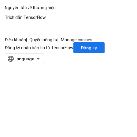
Nguyên tắc về thương hiệu
Trích dẫn TensorFlow
ize
Điều khoản
Quyền riêng tư
Manage cookies
Đăng ký
Đăng ký nhận bản tin từ TensorFlow
Requantize
ize
AndReluAndRequantize
u
uAndRequantize
AndRelu
AndReluAndRequantize