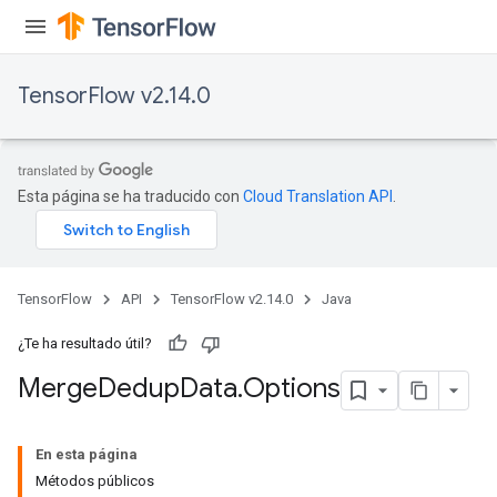
TensorFlow v2.14.0
Esta página se ha traducido con
Cloud Translation API
.
TensorFlow
API
TensorFlow v2.14.0
Java
¿Te ha resultado útil?
Merge
Dedup
Data
.
Options
En esta página
Métodos públicos