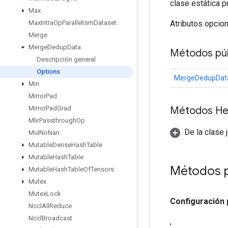
clase estática p
Max
Atributos opcio
Max
Intra
Op
Parallelism
Dataset
Merge
Merge
Dedup
Data
Métodos púb
Descripción general
Options
MergeDedupData
Min
Mirror
Pad
Métodos He
Mirror
Pad
Grad
Mlir
Passthrough
Op
De la clase 
Mul
No
Nan
Mutable
Dense
Hash
Table
Mutable
Hash
Table
Métodos 
Mutable
Hash
Table
Of
Tensors
Mutex
Mutex
Lock
Configuración
Nccl
All
Reduce
Nccl
Broadcast
,