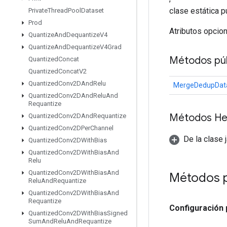
clase estática p
Private
Thread
Pool
Dataset
Prod
Atributos opcio
Quantize
And
Dequantize
V4
Quantize
And
Dequantize
V4Grad
Métodos púb
Quantized
Concat
Quantized
Concat
V2
Quantized
Conv2DAnd
Relu
MergeDedupData
Quantized
Conv2DAnd
Relu
And
Requantize
Métodos He
Quantized
Conv2DAnd
Requantize
Quantized
Conv2DPer
Channel
De la clase 
Quantized
Conv2DWith
Bias
Quantized
Conv2DWith
Bias
And
Relu
Quantized
Conv2DWith
Bias
And
Métodos 
Relu
And
Requantize
Quantized
Conv2DWith
Bias
And
Requantize
Configuración
Quantized
Conv2DWith
Bias
Signed
Sum
And
Relu
And
Requantize