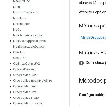
Nccl
Reduce
clase estática p
Ndtri
Atributos opcio
Nearest
Neighbors
Next
After
Next
Iteration
Métodos púb
No
Op
Non
Deterministic
Ints
MergeDedupData
Non
Max
Suppression
V5
Non
Serializable
Dataset
Métodos He
One
Hot
Ones
Like
De la clase 
Optimize
Dataset
V2
Options
Dataset
Ordered
Map
Clear
Métodos 
Ordered
Map
Incomplete
Size
Ordered
Map
Peek
Ordered
Map
Size
Configuración
Ordered
Map
Stage
Ordered
Map
Unstage
,