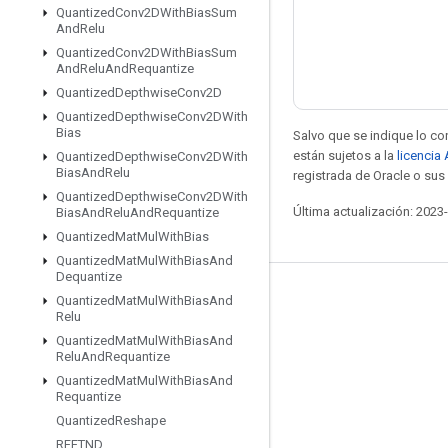
Quantized
Conv2DWith
Bias
Sum
And
Relu
Quantized
Conv2DWith
Bias
Sum
And
Relu
And
Requantize
Quantized
Depthwise
Conv2D
Quantized
Depthwise
Conv2DWith
Bias
Salvo que se indique lo con
están sujetos a la
licencia
Quantized
Depthwise
Conv2DWith
Bias
And
Relu
registrada de Oracle o sus 
Quantized
Depthwise
Conv2DWith
Última actualización: 2023
Bias
And
Relu
And
Requantize
Quantized
Mat
Mul
With
Bias
Quantized
Mat
Mul
With
Bias
And
Dequantize
Mantente conectado
Quantized
Mat
Mul
With
Bias
And
Relu
Blog
Quantized
Mat
Mul
With
Bias
And
Relu
And
Requantize
Foro
Quantized
Mat
Mul
With
Bias
And
Requantize
GitHub
Quantized
Reshape
Twitter
RFFTND