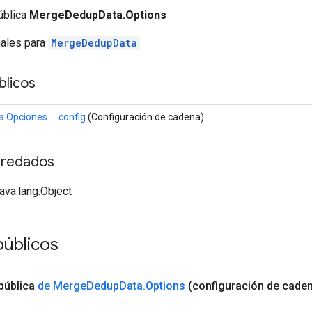
ública
MergeDedupData.Options
nales para
MergeDedupData
licos
.Opciones
config
(Configuración de cadena)
redados
java.lang.Object
públicos
pública
de Merge
Dedup
Data
.
Options
(configuración de cade