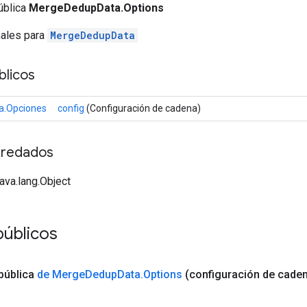
ública
MergeDedupData.Options
nales para
MergeDedupData
licos
.Opciones
config
(Configuración de cadena)
redados
java.lang.Object
públicos
pública
de Merge
Dedup
Data
.
Options
(configuración de cade