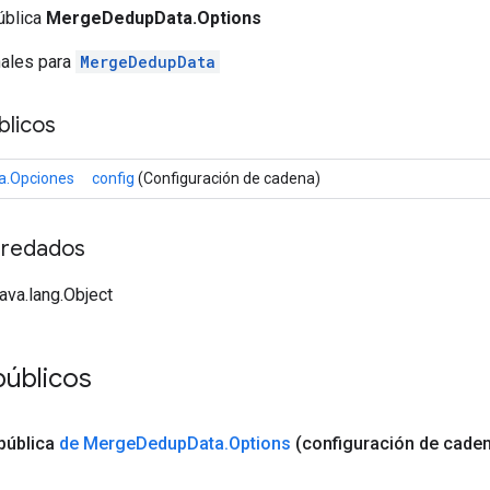
ública
MergeDedupData.Options
nales para
MergeDedupData
licos
.Opciones
config
(Configuración de cadena)
redados
java.lang.Object
públicos
pública
de Merge
Dedup
Data
.
Options
(configuración de cade