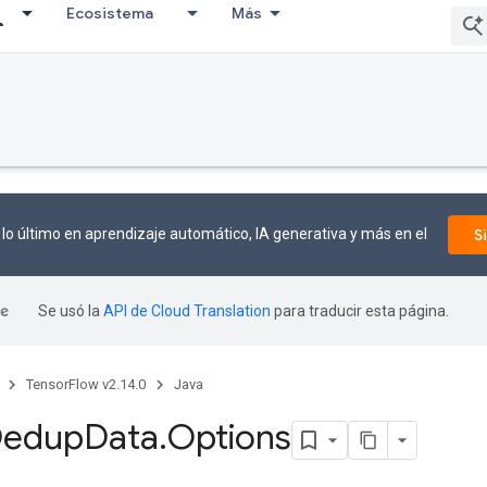
Ecosistema
Más
lo último en aprendizaje automático, IA generativa y más en el
S
Se usó la
API de Cloud Translation
para traducir esta página.
TensorFlow v2.14.0
Java
edup
Data
.
Options