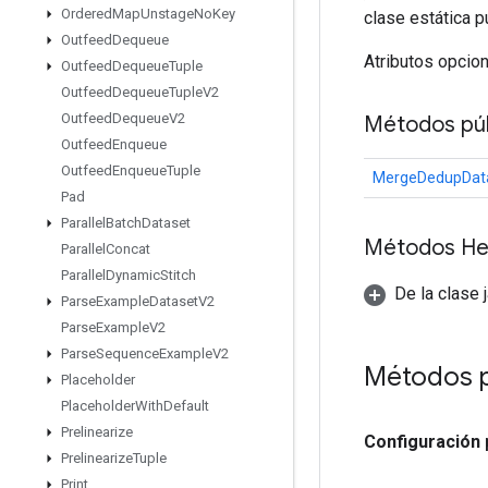
Ordered
Map
Unstage
No
Key
clase estática p
Outfeed
Dequeue
Atributos opcio
Outfeed
Dequeue
Tuple
Outfeed
Dequeue
Tuple
V2
Outfeed
Dequeue
V2
Métodos púb
Outfeed
Enqueue
Outfeed
Enqueue
Tuple
MergeDedupData
Pad
Parallel
Batch
Dataset
Métodos He
Parallel
Concat
Parallel
Dynamic
Stitch
De la clase 
Parse
Example
Dataset
V2
Parse
Example
V2
Parse
Sequence
Example
V2
Métodos 
Placeholder
Placeholder
With
Default
Prelinearize
Configuración
Prelinearize
Tuple
,
Print