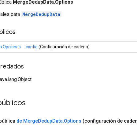
ública
MergeDedupData.Options
nales para
MergeDedupData
licos
.Opciones
config
(Configuración de cadena)
redados
java.lang.Object
públicos
pública
de Merge
Dedup
Data
.
Options
(configuración de cade