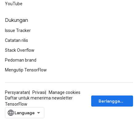
YouTube
u
uAndRequantize
Dukungan
Issue Tracker
AndRelu
Catatan rilis
AndReluAndRequantize
Stack Overflow
ize
Pedoman brand
Mengutip TensorFlow
Requantize
ize
Persyaratan
Privasi
Manage cookies
Daftar untuk menerima newsletter
Berlangganan
TensorFlow