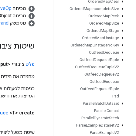
Ordered
Map
Clear
מכיתה
tiveOp
Ordered
Map
Incomplete
Size
מכיתה java.lang.Object
Ordered
Map
Peek
מממשק
rand
Ordered
Map
Size
Ordered
Map
Stage
Ordered
Map
Unstage
שיטות ציבו
Ordered
Map
Unstage
No
Key
Outfeed
Dequeue
Outfeed
Dequeue
Tuple
פלט
ציבורי <T>
put
Outfeed
Dequeue
Tuple
V2
Outfeed
Dequeue
V2
מחזירה את הידית 
Outfeed
Enqueue
Outfeed
Enqueue
Tuple
המייצגת את חישוב
Pad
Parallel
Batch
Dataset
Parallel
Concat
uce
<T>
create
Parallel
Dynamic
Stitch
Parse
Example
Dataset
V2
שיטת מפעל ליצירת מחלק
Parse
Example
V2