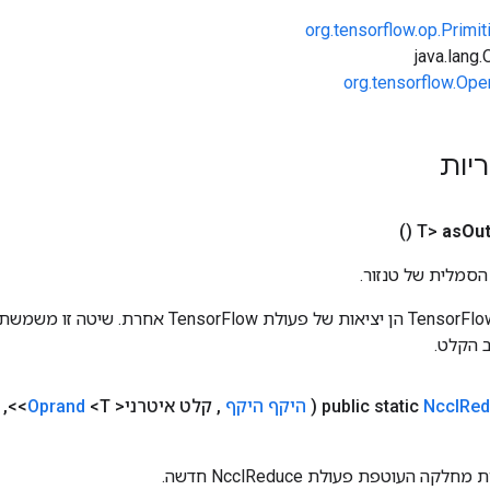
org.tensorflow.op.Primi
org.tensorflow.Ope
ריות
()
as
Out
הסמלית של טנזור.
כניסות לפעולות TensorFlow הן יציאות של פעולת rFlow
 הקלט.
Red
Nccl
public static
(
היקף היקף
,
קלט איטרני<
<T>>
Oprand
,
ה
ה העוטפת פעולת NcclReduce חדשה.