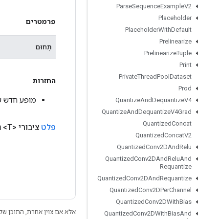
Parse
Sequence
Example
V2
Placeholder
פרמטרים
Placeholder
With
Default
Prelinearize
תְחוּם
Prelinearize
Tuple
Print
Private
Thread
Pool
Dataset
החזרות
Prod
מופע חדש של Reduce
Quantize
And
Dequantize
V4
Quantize
And
Dequantize
V4Grad
Quantized
Concat
פלט
ציבורי <T>
נ
Quantized
Concat
V2
Quantized
Conv2DAnd
Relu
Quantized
Conv2DAnd
Relu
And
Requantize
Quantized
Conv2DAnd
Requantize
Quantized
Conv2DPer
Channel
Quantized
Conv2DWith
Bias
אלא אם צוין אחרת, התוכן של 
Quantized
Conv2DWith
Bias
And