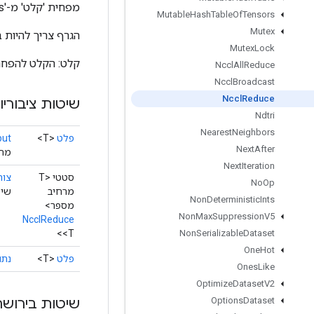
מפחית 'קלט' מ-'num_devices' באמצעות 'reduction' למכשיר בודד.
Mutable
Hash
Table
Of
Tensors
Mutex
הגרף צריך להיות 
Mutex
Lock
קלט: הקלט להפחתה. נתונים: ערך
Nccl
All
Reduce
Nccl
Broadcast
Nccl
Reduce
שיטות ציבוריו
Ndtri
Nearest
Neighbors
פלט
<T>
put
Next
After
מחז
Next
Iteration
סטטי <T
צור
No
Op
מרחיב
שיטת
Non
Deterministic
Ints
מספר>
Non
Max
Suppression
V5
NcclReduce
<T>
Non
Serializable
Dataset
One
Hot
פלט
<T>
נתו
Ones
Like
Optimize
Dataset
V2
שיטות בירושה
Options
Dataset