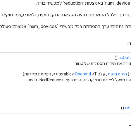
בנוי כך שלכל התשומות תהיה הקצאת התקן חוקית, ולאופ עצמו מוקצה
 ההפחתה בכל מכשירי `num_devices`. צמצום: פעולת ההפחתה שיש לבצע.
ת
()
asOut
ירה את הידית הסמלית של טנזור.
(
היקף היקף
, קלט Iterable<
<T>>, הפחתת מחרוזת)
Operand
 מפעל ליצירת מחלקה העוטפת פעולת NcclReduce חדשה.
נים
()