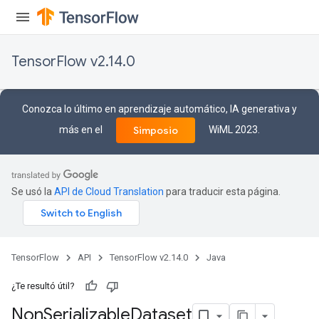
TensorFlow v2.14.0
Conozca lo último en aprendizaje automático, IA generativa y
más en el
WiML 2023.
Simposio
Se usó la
API de Cloud Translation
para traducir esta página.
TensorFlow
API
TensorFlow v2.14.0
Java
¿Te resultó útil?
Non
Serializable
Dataset