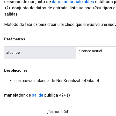
creación
de conjunto de
datos no serializables
estáticos 
<?> conjunto de datos de entrada
,
lista <clase <?>> tipos d
salida)
Método de fábrica para crear una clase que envuelve una nue
Requantize
ize
Parámetros
AndReluAndRequantize
u
alcance actual
alcance
uAndRequantize
Devoluciones
AndRelu
AndReluAndRequantize
una nueva instancia de NonSerializableDataset
ize
manejador
de
salida
pública <?>
()
Requantize
ize
¿Te resultó útil?