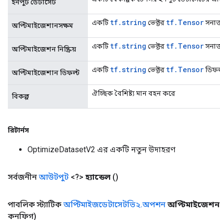
ইনপুট ডেটাসেট
tf.string
tf.Tensor
একটি
ভেক্টর
সনাক্
অপ্টিমাইজেশানসক্ষম
tf.string
tf.Tensor
একটি
ভেক্টর
সনাক্
অপ্টিমাইজেশন নিষ্ক্রিয়
tf.string
tf.Tensor
একটি
ভেক্টর
ডিফল
অপ্টিমাইজেশান ডিফল্ট
ঐচ্ছিক বৈশিষ্ট্য মান বহন করে
বিকল্প
রিটার্নস
OptimizeDatasetV2 এর একটি নতুন উদাহরণ
সর্বজনীন
আউটপুট
<?>
হ্যান্ডেল
()
পাবলিক স্ট্যাটিক
অপ্টিমাইজডেটাসেটভি২
.
অপশন
অপ্টিমাইজেশ
কনফিগ)