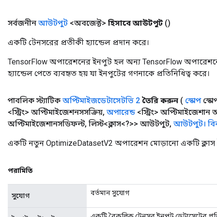
সর্বজনীন
আউটপুট
<অবজেক্ট>
হিসাবে আউটপুট
()
Requantize
একটি টেনসরের প্রতীকী হ্যান্ডেল প্রদান করে।
ize
AndReluAndRequantize
TensorFlow অপারেশনের ইনপুট হল অন্য TensorFlow অপারেশনে
u
হ্যান্ডেল পেতে ব্যবহৃত হয় যা ইনপুটের গণনাকে প্রতিনিধিত্ব করে।
uAndRequantize
পাবলিক স্ট্যাটিক
অপ্টিমাইজডেটাসেটভি 2
তৈরি করুন
(
স্কোপ
স্কো
<স্ট্রিং> অপ্টিমাইজেশনসসক্রিয়
,
অপারেন্ড
<স্ট্রিং> অপ্টিমাইজেশান 
AndRelu
অপ্টিমাইজেশানসডিফল্ট
,
লিস্ট<ক্লাস<?>> আউটপুট
,
আউটপুট। বিক
AndReluAndRequantize
একটি নতুন OptimizeDatasetV2 অপারেশন মোড়ানো একটি ক্লাস 
ize
Requantize
পরামিতি
ize
বর্তমান সুযোগ
সুযোগ
একটি বৈকল্পিক টেনসর ইনপুট ডেটাসেটের প্রতি