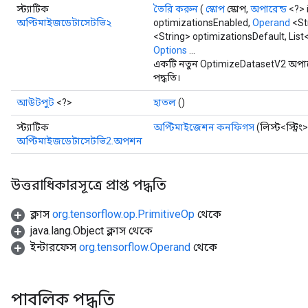
স্ট্যাটিক
তৈরি করুন
(
স্কোপ
স্কোপ,
অপারেন্ড
<?> 
অপ্টিমাইজডেটাসেটভি২
optimizationsEnabled,
Operand
<St
<String> optimizationsDefault, Lis
Options
...
একটি নতুন OptimizeDatasetV2 অপার
পদ্ধতি।
আউটপুট
<?>
হাতল
()
স্ট্যাটিক
অপ্টিমাইজেশন কনফিগস
(লিস্ট<স্ট্র
অপ্টিমাইজডেটাসেটভি2.অপশন
উত্তরাধিকারসূত্রে প্রাপ্ত পদ্ধতি
ক্লাস
org.tensorflow.op.PrimitiveOp
থেকে
java.lang.Object ক্লাস থেকে
ইন্টারফেস
org.tensorflow.Operand
থেকে
ize
পাবলিক পদ্ধতি