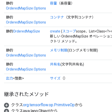
静的
容量
（長容量）
OrderedMapSize.Options
静的
コンテナ
（文字列コンテナ）
OrderedMapSize.Options
静的
OrderedMapSize
create
(
スコープ
scope、List<Class<?>
新しい OrderedMapSize オペ
クトリ メソッド。
静的
メモリ制限
(ロングメモリ制限)
OrderedMapSize.Options
静的
共有名
(文字列共有名)
ize
OrderedMapSize.Options
出力
<整数>
サイズ
（）
継承されたメソッド
Requantize
ize
クラス
org.tensorflow.op.PrimitiveOp
から
AndReluAndRequantize
クラスjava.lang.Objectから