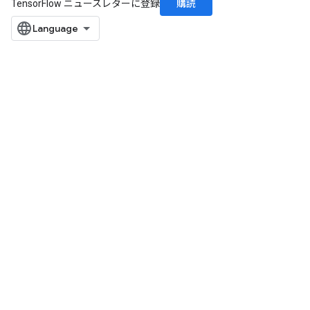
購読
TensorFlow ニュースレターに登録
m
rs
eters
ntumParameters
ters
ropParameters
s
atorParameters
ghtParameters