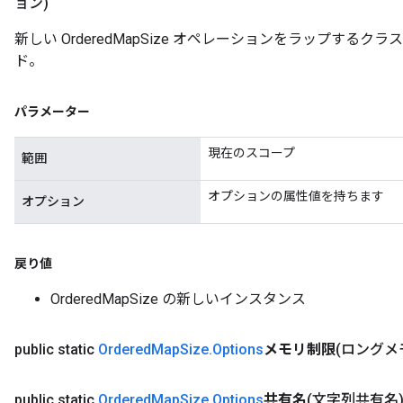
ョン)
新しい OrderedMapSize オペレーションをラップする
ド。
パラメーター
現在のスコープ
範囲
オプションの属性値を持ちます
オプション
戻り値
OrderedMapSize の新しいインスタンス
public static
Ordered
Map
Size
.
Options
メモリ制限
(ロングメ
public static
Ordered
Map
Size
.
Options
共有名
(文字列共有名