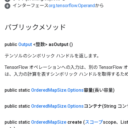
u
インターフェース
org.tensorflow.Operand
から
uAndRequantize
パブリックメソッド
AndRelu
AndReluAndRequantize
public
Output
<整数>
as
Output
()
ize
テンソルのシンボリック ハンドルを返します。
Requantize
TensorFlow オペレーションへの入力は、別の TensorF
ize
は、入力の計算を表すシンボリック ハンドルを取得するた
public static
Ordered
Map
Size
.
Options
容量
(長い容量)
public static
Ordered
Map
Size
.
Options
コンテナ
(String コ
public static
Ordered
Map
Size
create
(
スコープ
scope、Lis