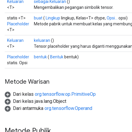
Keluaran
sebagai Keluaran
()
ize
<T>
Mengembalikan pegangan simbolik tensor.
AndReluAndRequantize
u
statis <T>
buat
(
Lingkup
lingkup, Kelas<T> dtype,
Opsi...
opsi)
uAndRequantize
Placeholder
Metode pabrik untuk membuat kelas yang membungku
<T>
Keluaran
keluaran
()
AndRelu
<T>
Tensor placeholder yang harus diganti menggunak
AndReluAndRequantize
Placeholder
bentuk
(
Bentuk
bentuk)
statis. Opsi
ize
Requantize
Metode Warisan
ize
Dari kelas
org.tensorflow.op.PrimitiveOp
Dari kelas java.lang.Object
Dari antarmuka
org.tensorflow.Operand
Metode Publik