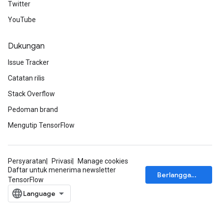
Twitter
YouTube
Dukungan
Issue Tracker
Catatan rilis
Stack Overflow
Pedoman brand
m
Mengutip TensorFlow
rs
Persyaratan
Privasi
Manage cookies
eters
Daftar untuk menerima newsletter
Berlangganan
ntumParameters
TensorFlow
ters
ropParameters
s