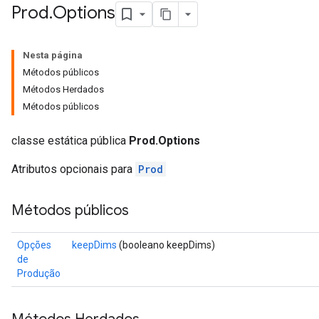
Prod
.
Options
Nesta página
Métodos públicos
Métodos Herdados
ize
Métodos públicos
classe estática pública
Prod.Options
Atributos opcionais para
Prod
Requantize
ize
Métodos públicos
AndReluAndRequantize
u
Opções
keepDims
(booleano keepDims)
uAndRequantize
de
Produção
AndRelu