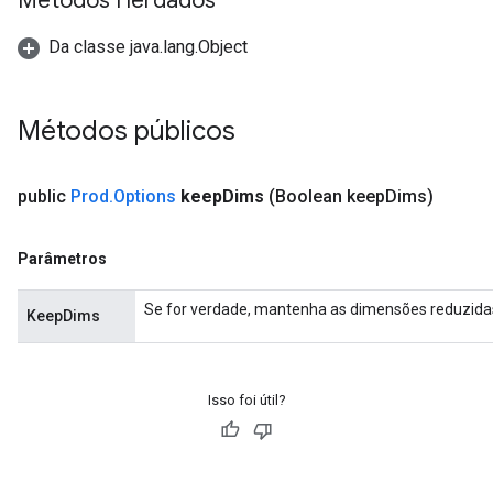
Métodos Herdados
AndReluAndRequantize
Da classe java.lang.Object
ize
Requantize
Métodos públicos
ize
public
Prod
.
Options
keep
Dims
(Boolean keep
Dims)
Parâmetros
Se for verdade, mantenha as dimensões reduzid
KeepDims
Isso foi útil?