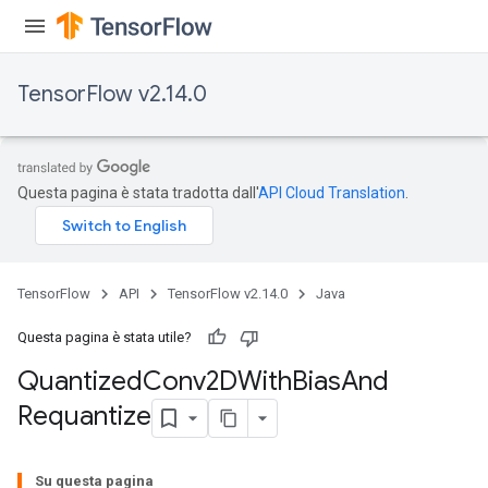
TensorFlow v2.14.0
Questa pagina è stata tradotta dall'
API Cloud Translation
.
TensorFlow
API
TensorFlow v2.14.0
Java
ize
Questa pagina è stata utile?
Quantized
Conv2DWith
Bias
And
Requantize
Requantize
ize
Su questa pagina