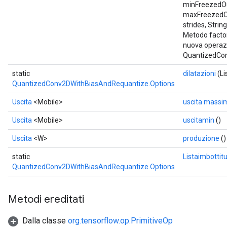
minFreezedO
maxFreezedOu
strides, Strin
Metodo factor
nuova operaz
QuantizedCo
static
dilatazioni
(Li
QuantizedConv2DWithBiasAndRequantize.Options
Uscita
<Mobile>
uscita massi
Uscita
<Mobile>
uscitamin
()
Uscita
<W>
produzione
()
static
Listaimbottit
QuantizedConv2DWithBiasAndRequantize.Options
Metodi ereditati
Dalla classe
org.tensorflow.op.PrimitiveOp