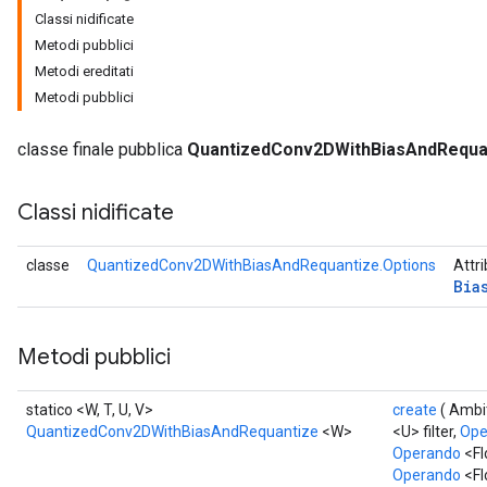
Classi nidificate
Metodi pubblici
AndReluAndRequantize
Metodi ereditati
u
Metodi pubblici
uAndRequantize
classe finale pubblica
QuantizedConv2DWithBiasAndRequa
AndRelu
Classi nidificate
AndReluAndRequantize
ize
classe
QuantizedConv2DWithBiasAndRequantize.Options
Attri
Bia
Requantize
ize
Metodi pubblici
statico <W, T, U, V>
create
( Ambi
QuantizedConv2DWithBiasAndRequantize
<W>
<U> filter,
Ope
Operando
<Fl
Operando
<Fl