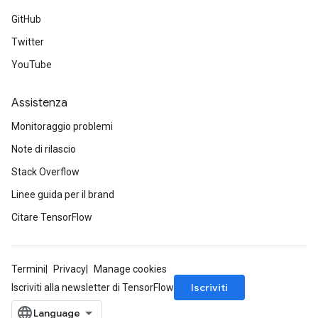
atorParameters
GitHub
ghtParameters
Twitter
meters
YouTube
adParameters
rameters
Assistenza
eters
ientDescentParameters
Monitoraggio problemi
Note di rilascio
Stack Overflow
Linee guida per il brand
Citare TensorFlow
Termini
Privacy
Manage cookies
Iscriviti
Iscriviti alla newsletter di TensorFlow