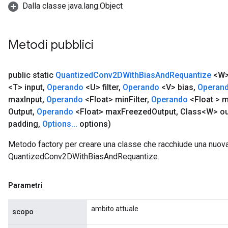
Dalla classe java.lang.Object
Metodi pubblici
public static
Quantized
Conv2DWith
Bias
And
Requantize
<W
<T> input
,
Operando
<U> filter
,
Operando
<V> bias
,
Operan
max
Input
,
Operando
<Float> min
Filter
,
Operando
<Float > 
Output
,
Operando
<Float> max
Freezed
Output
,
Class<W> ou
padding
,
Options
.
.
.
options)
Metodo factory per creare una classe che racchiude una nuov
QuantizedConv2DWithBiasAndRequantize.
Parametri
ambito attuale
scopo