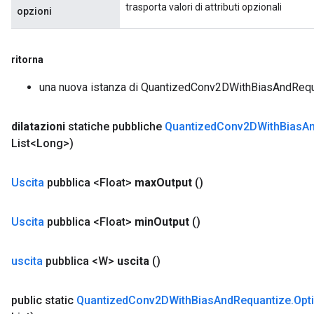
trasporta valori di attributi opzionali
opzioni
ritorna
una nuova istanza di QuantizedConv2DWithBiasAndReq
dilatazioni
statiche pubbliche
Quantized
Conv2DWith
Bias
A
List<Long>)
Uscita
pubblica <Float>
max
Output
()
Uscita
pubblica <Float>
min
Output
()
uscita
pubblica <W>
uscita
()
public static
Quantized
Conv2DWith
Bias
And
Requantize
.
Opt