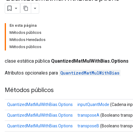
ize
Requantize
En esta página
ize
Métodos públicos
Métodos Heredados
Métodos públicos
clase estática pública
QuantizedMatMulWithBias.Options
Atributos opcionales para
QuantizedMatMulWithBias
Métodos públicos
QuantizedMatMulWithBias.Options
inputQuantMode
(Cadena in
QuantizedMatMulWithBias.Options
transposeA
(Booleano trans
QuantizedMatMulWithBias.Options
transposeB
(Booleano transp