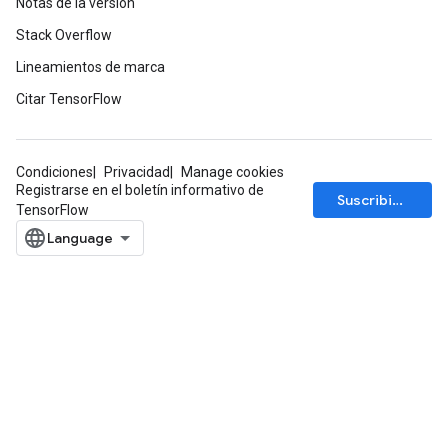
Notas de la versión
m
Stack Overflow
Lineamientos de marca
Citar TensorFlow
rs
eters
ntumParameters
Condiciones
Privacidad
Manage cookies
ters
Registrarse en el boletín informativo de
Suscribirse
ropParameters
TensorFlow
s
atorParameters
ghtParameters
meters
adParameters
rameters
eters
ientDescentParameters