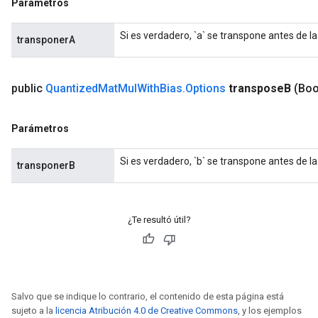
Parámetros
Si es verdadero, `a` se transpone antes de la
transponerA
public
Quantized
Mat
Mul
With
Bias
.
Options
transpose
B
(Boo
Parámetros
Si es verdadero, `b` se transpone antes de la
transponerB
¿Te resultó útil?
Salvo que se indique lo contrario, el contenido de esta página está
sujeto a la
licencia Atribución 4.0 de Creative Commons
, y los ejemplos