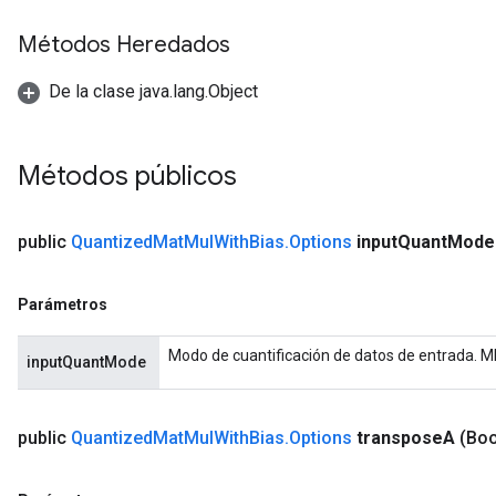
Métodos Heredados
De la clase java.lang.Object
Métodos públicos
public
Quantized
Mat
Mul
With
Bias
.
Options
input
Quant
Mode
Parámetros
Modo de cuantificación de datos de entrada.
inputQuantMode
public
Quantized
Mat
Mul
With
Bias
.
Options
transpose
A
(Boo