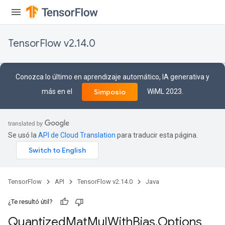
ize
TensorFlow v2.14.0
Conozca lo último en aprendizaje automático, IA generativa y
más en el
WiML 2023.
Simposio
Requantize
ize
AndReluAndRequantize
u
Se usó la
API de Cloud Translation
para traducir esta página.
uAndRequantize
AndRelu
TensorFlow
API
TensorFlow v2.14.0
Java
AndReluAndRequantize
¿Te resultó útil?
Quantized
Mat
Mul
With
Bias
.
Options