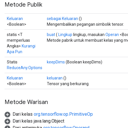
Metode Publik
Keluaran
sebagai Keluaran
()
<Boolean>
Mengembalikan pegangan simbolik tensor.
statis <T
buat
(
Lingkup
lingkup, masukan
Operan
<Boo
memperluas
Metode pabrik untuk membuat kelas yang m
Angka>
Kurangi
Apa Pun
Statis
keepDims
(Boolean keepDims)
ReduceAny.Options
Keluaran
keluaran
()
<Boolean>
Tensor yang berkurang.
Metode Warisan
Dari kelas
org.tensorflow.op.PrimitiveOp
Dari kelas java.lang.Object
Dari antarmuka
org.tensorflow.Operand