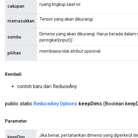
atorParameters
ruang lingkup saat ini
cakupan
ghtParameters
meters
Tensor yang akan dikurangi.
memasukkan
adParameters
rameters
Dimensi yang akan dikurangi. Harus berada dalam r
sumbu
eters
peringkat(input))`.
ientDescentParameters
membawa nilai atribut opsional
pilihan
Kembali
contoh baru dari ReduceAny
public static
Reduce
Any
.
Options
keep
Dims
(Boolean keep
Parameter
Jika benar, pertahankan dimensi yang diperkecil d
keepDim