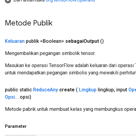
Metode Publik
Keluaran
publik <Boolean>
sebagai
Output
()
Mengembalikan pegangan simbolik tensor.
Masukan ke operasi TensorFlow adalah keluaran dari operasi 
m
untuk mendapatkan pegangan simbolis yang mewakili perhitun
public static
Reduce
Any
create
(
Lingkup
lingkup
,
input
Op
rs
Opsi
.
.
.
opsi)
eters
Metode pabrik untuk membuat kelas yang membungkus opera
ntumParameters
ters
ropParameters
Parameter
s