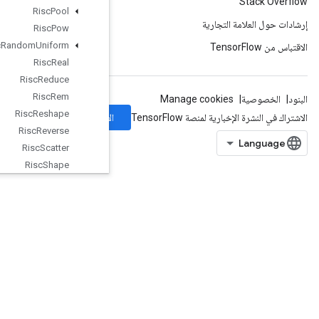
Risc
Pool
Risc
Pow
Risc
Random
Uniform
Risc
Real
Risc
Reduce
Risc
Rem
Risc
Reshape
الاشتراك
Risc
Reverse
Risc
Scatter
Risc
Shape
Risc
Sign
Risc
Slice
Risc
Sort
Risc
Squeeze
Risc
Sub
Risc
Transpose
Risc
Triangular
Solve
Risc
Unary
Rng
Read
And
Skip