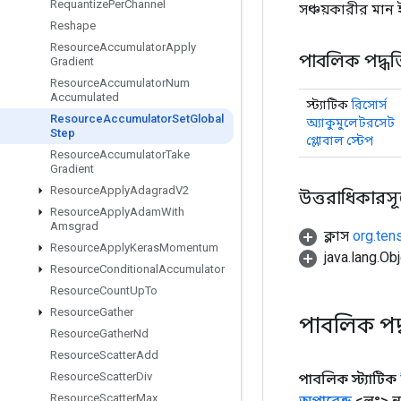
Requantize
Per
Channel
সঞ্চয়কারীর মান
Reshape
Resource
Accumulator
Apply
পাবলিক পদ্ধত
Gradient
Resource
Accumulator
Num
Accumulated
স্ট্যাটিক
রিসোর্স
Resource
Accumulator
Set
Global
অ্যাকুমুলেটরসেট
Step
গ্লোবাল স্টেপ
Resource
Accumulator
Take
Gradient
Resource
Apply
Adagrad
V2
উত্তরাধিকারসূত্রে
Resource
Apply
Adam
With
Amsgrad
ক্লাস
org.ten
Resource
Apply
Keras
Momentum
java.lang.Obj
Resource
Conditional
Accumulator
Resource
Count
Up
To
Resource
Gather
পাবলিক পদ
Resource
Gather
Nd
Resource
Scatter
Add
Resource
Scatter
Div
পাবলিক স্ট্যাটিক
Resource
Scatter
Max
অপারেন্ড
<লং> নত