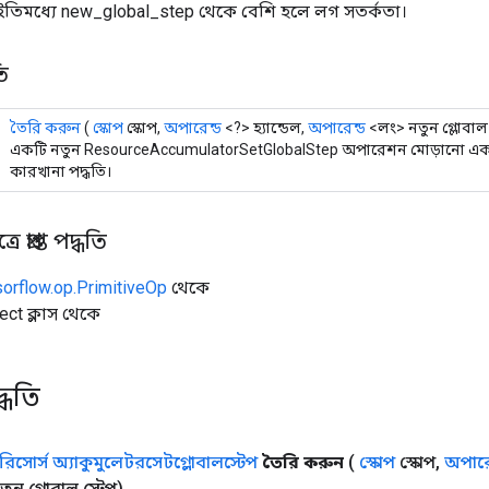
 ইতিমধ্যে new_global_step থেকে বেশি হলে লগ সতর্কতা।
ি
তৈরি করুন
(
স্কোপ
স্কোপ,
অপারেন্ড
<?> হ্যান্ডেল,
অপারেন্ড
<লং> নতুন গ্লোবাল 
একটি নতুন ResourceAccumulatorSetGlobalStep অপারেশন মোড়ানো একটি
কারখানা পদ্ধতি।
 প্রাপ্ত পদ্ধতি
sorflow.op.PrimitiveOp
থেকে
ect ক্লাস থেকে
্ধতি
রিসোর্স অ্যাকুমুলেটরসেটগ্লোবালস্টেপ
তৈরি করুন
(
স্কোপ
স্কোপ
,
অপারে
ুন গ্লোবাল স্টেপ)