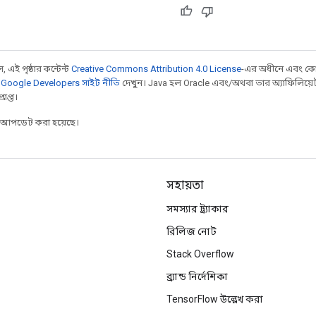
 এই পৃষ্ঠার কন্টেন্ট
Creative Commons Attribution 4.0 License
-এর অধীনে এবং কো
,
Google Developers সাইট নীতি
দেখুন। Java হল Oracle এবং/অথবা তার অ্যাফিলিয়েট সংস্
াপ্ত।
র আপডেট করা হয়েছে।
সহায়তা
সমস্যার ট্র্যাকার
রিলিজ নোট
Stack Overflow
ব্র্যান্ড নির্দেশিকা
TensorFlow উল্লেখ করা