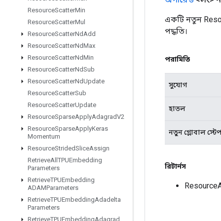
Resource
Scatter
Min
একটি নতুন Reso
Resource
Scatter
Mul
পদ্ধতি।
Resource
Scatter
Nd
Add
Resource
Scatter
Nd
Max
Resource
Scatter
Nd
Min
পরামিতি
Resource
Scatter
Nd
Sub
Resource
Scatter
Nd
Update
সুযোগ
Resource
Scatter
Sub
Resource
Scatter
Update
হাতল
Resource
Sparse
Apply
Adagrad
V2
Resource
Sparse
Apply
Keras
নতুন গ্লোবাল স্টে
Momentum
Resource
Strided
Slice
Assign
Retrieve
All
TPUEmbedding
রিটার্নস
Parameters
Retrieve
TPUEmbedding
ResourceA
ADAMParameters
Retrieve
TPUEmbedding
Adadelta
Parameters
Retrieve
TPUEmbedding
Adagrad