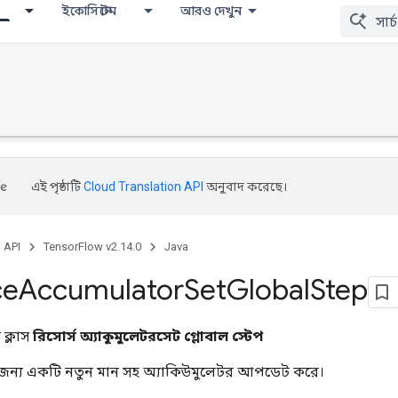
ইকোসিস্টেম
আরও দেখুন
এই পৃষ্ঠাটি
Cloud Translation API
অনুবাদ করেছে।
, API
TensorFlow v2.14.0
Java
ce
Accumulator
Set
Global
Step
ক্লাস
রিসোর্স অ্যাকুমুলেটরসেট গ্লোবাল স্টেপ
র জন্য একটি নতুন মান সহ অ্যাকিউমুলেটর আপডেট করে।