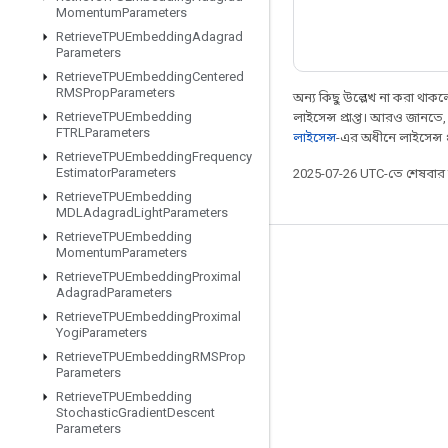
Momentum
Parameters
Retrieve
TPUEmbedding
Adagrad
Parameters
Retrieve
TPUEmbedding
Centered
RMSProp
Parameters
অন্য কিছু উল্লেখ না করা থাকলে,
Retrieve
TPUEmbedding
লাইসেন্স প্রাপ্ত। আরও জানতে
FTRLParameters
লাইসেন্স
-এর অধীনে লাইসেন্স প্র
Retrieve
TPUEmbedding
Frequency
Estimator
Parameters
2025-07-26 UTC-তে শেষবা
Retrieve
TPUEmbedding
MDLAdagrad
Light
Parameters
Retrieve
TPUEmbedding
Momentum
Parameters
সবসময় যুক্ত থাকুন
Retrieve
TPUEmbedding
Proximal
Adagrad
Parameters
ব্লগ
Retrieve
TPUEmbedding
Proximal
ফোরাম
Yogi
Parameters
Retrieve
TPUEmbedding
RMSProp
GitHub
Parameters
Twitter
Retrieve
TPUEmbedding
Stochastic
Gradient
Descent
YouTube
Parameters