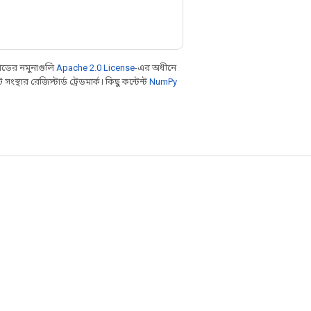
ডের নমুনাগুলি
Apache 2.0 License
-এর অধীনে
থার রেজিস্টার্ড ট্রেডমার্ক। কিছু কন্টেন্ট
NumPy