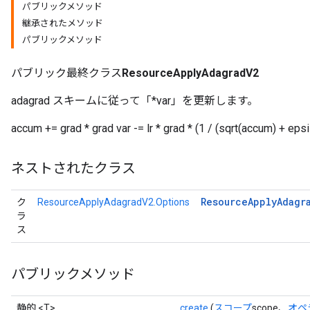
パブリックメソッド
継承されたメソッド
パブリックメソッド
パブリック最終クラス
ResourceApplyAdagradV2
adagrad スキームに従って「*var」を更新します。
accum += grad * grad var -= lr * grad * (1 / (sqrt(accum) + epsi
ネストされたクラス
Resource
Apply
Adagr
ク
ResourceApplyAdagradV2.Options
ラ
ス
パブリックメソッド
静的 <T>
create
(
スコープ
scope、
オペ