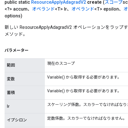
public static
Resource
Apply
Adagrad
V2
create
(
スコープ
s
<?> accum、
オペランド
<T> lr、
オペランド
<T> epsilon、
オ
options)
新しい ResourceApplyAdagradV2 オペレーション
メソッド。
パラメーター
現在のスコープ
範囲
Variable() から取得する必要があります。
変数
Variable() から取得する必要があります。
蓄積
スケーリング係数。スカラーでなければなり
lr
定数係数。スカラーでなければなりません。
イプシロン