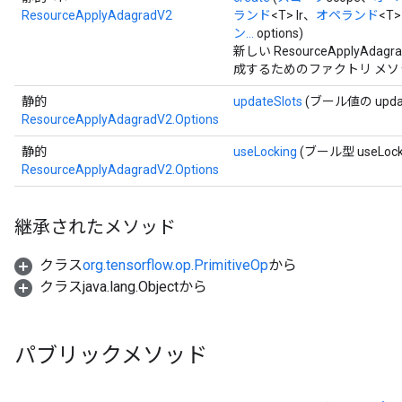
ResourceApplyAdagradV2
ランド
<T> lr、
オペランド
<T>
ン...
options)
m
新しい ResourceApplyA
成するためのファクトリ メソ
静的
updateSlots
(ブール値の updat
ResourceApplyAdagradV2.Options
rs
eters
静的
useLocking
(ブール型 useLock
ResourceApplyAdagradV2.Options
ntumParameters
ters
ropParameters
継承されたメソッド
s
atorParameters
クラス
org.tensorflow.op.PrimitiveOp
から
ghtParameters
クラスjava.lang.Objectから
meters
adParameters
rameters
パブリックメソッド
eters
ientDescentParameters