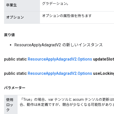
グラデーション。
卒業生
オプションの属性値を持ちます
オプション
戻り値
ResourceApplyAdagradV2 の新しいインスタンス
public static
Resource
Apply
Adagrad
V2
.
Options
update
Slo
public static
Resource
Apply
Adagrad
V2
.
Options
use
Lockin
パラメーター
「True」の場合、var テンソルと accum テンソルの
使用
合、動作は未定義ですが、競合が少なくなる可能性があり
ロッ
ク