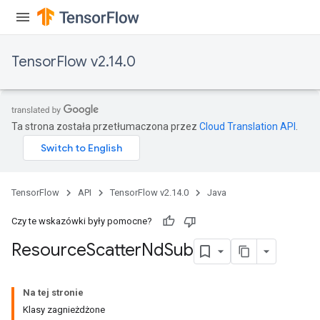
TensorFlow v2.14.0
Ta strona została przetłumaczona przez
Cloud Translation API
.
TensorFlow
API
TensorFlow v2.14.0
Java
Czy te wskazówki były pomocne?
Resource
Scatter
Nd
Sub
Na tej stronie
Klasy zagnieżdżone