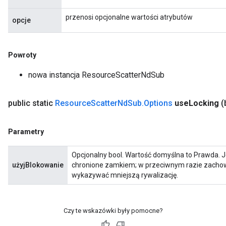
przenosi opcjonalne wartości atrybutów
opcje
Powroty
nowa instancja ResourceScatterNdSub
public static
Resource
Scatter
Nd
Sub
.
Options
use
Locking
(
Parametry
Opcjonalny bool. Wartość domyślna to Prawda. J
użyjBlokowanie
chronione zamkiem; w przeciwnym razie zachowa
wykazywać mniejszą rywalizację.
Czy te wskazówki były pomocne?