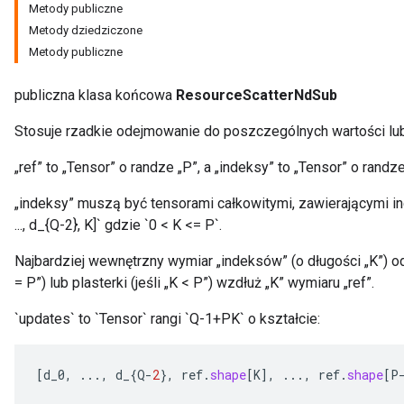
Metody publiczne
Metody dziedziczone
Metody publiczne
publiczna klasa końcowa
ResourceScatterNdSub
m
Stosuje rzadkie odejmowanie do poszczególnych wartości lu
„ref” to „Tensor” o randze „P”, a „indeksy” to „Tensor” o randze
„indeksy” muszą być tensorami całkowitymi, zawierającymi ind
rs
..., d_{Q-2}, K]` gdzie `0 < K <= P`.
eters
ntumParameters
Najbardziej wewnętrzny wymiar „indeksów” (o długości „K”) o
ters
= P”) lub plasterki (jeśli „K < P”) wzdłuż „K” wymiaru „ref”.
ropParameters
s
`updates` to `Tensor` rangi `Q-1+PK` o kształcie:
atorParameters
ghtParameters
[
d_0
,
...,
d_
{
Q
-
2
},
ref
.
shape
[
K
]
,
...,
ref
.
shape
[
P
meters
adParameters