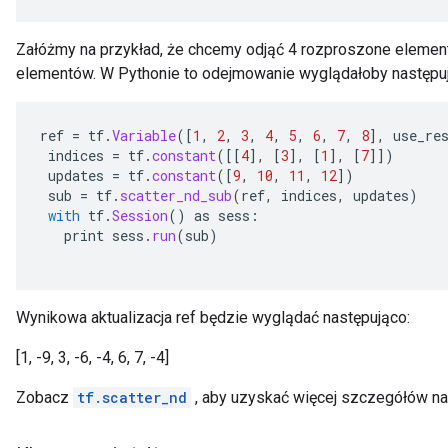
rameters
eters
Załóżmy na przykład, że chcemy odjąć 4 rozproszone element
ientDescentParameters
elementów. W Pythonie to odejmowanie wyglądałoby następu
ref
=
tf
.
Variable
(
[
1
,
2
,
3
,
4
,
5
,
6
,
7
,
8
]
,
use_re
indices
=
tf
.
constant
(
[[
4
]
,
[
3
]
,
[
1
]
,
[
7
]]
)
updates
=
tf
.
constant
(
[
9
,
10
,
11
,
12
]
)
sub
=
tf
.
scatter_nd_sub
(
ref
,
indices
,
updates
)
with
tf
.
Session
()
as
sess
:
print
sess
.
run
(
sub
)
Wynikowa aktualizacja ref będzie wyglądać następująco:
[1, -9, 3, -6, -4, 6, 7, -4]
Zobacz
tf.scatter_nd
, aby uzyskać więcej szczegółów na