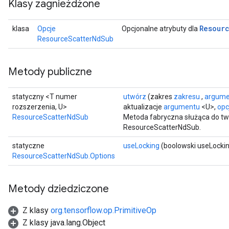
Klasy zagnieżdżone
Resour
klasa
Opcje
Opcjonalne atrybuty dla
ResourceScatterNdSub
Metody publiczne
statyczny <T numer
utwórz
(zakres
zakresu
,
argume
rozszerzenia, U>
aktualizacje
argumentu
<U>,
opcj
ResourceScatterNdSub
Metoda fabryczna służąca do tw
ResourceScatterNdSub.
statyczne
useLocking
(boolowski useLocki
ResourceScatterNdSub.Options
Metody dziedziczone
Z klasy
org.tensorflow.op.PrimitiveOp
Z klasy java.lang.Object