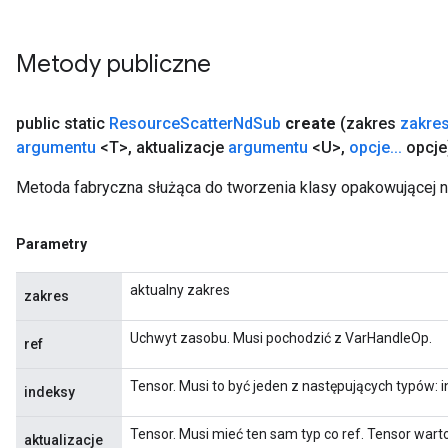
Metody publiczne
public static
Resource
Scatter
Nd
Sub
create
(zakres
zakre
argumentu
<T>
,
aktualizacje
argumentu
<U>
,
opcje
.
.
.
opcje
Metoda fabryczna służąca do tworzenia klasy opakowującej 
Parametry
aktualny zakres
zakres
Uchwyt zasobu. Musi pochodzić z VarHandleOp.
ref
Tensor. Musi to być jeden z następujących typów: i
indeksy
Tensor. Musi mieć ten sam typ co ref. Tensor warto
aktualizacje