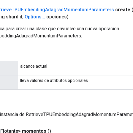
trieve
TPUEmbedding
Adagrad
Momentum
Parameters
create
ng shard
Id
,
Options
.
.
.
opciones)
ca para crear una clase que envuelve una nueva operación
beddingAdagradMomentumParameters.
alcance actual
lleva valores de atributos opcionales
 instancia de RetrieveTPUEmbeddingAdagradMomentumParame
<Flotante>
momentos
()