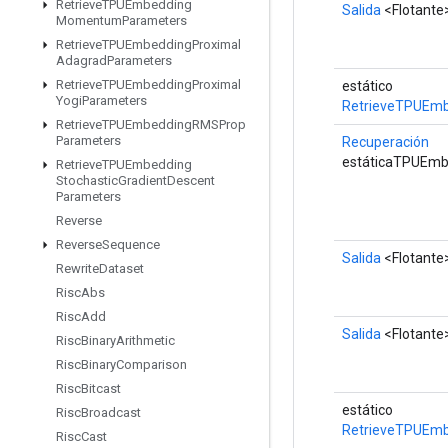
Retrieve
TPUEmbedding
Salida
<Flotante
Momentum
Parameters
Retrieve
TPUEmbedding
Proximal
Adagrad
Parameters
Retrieve
TPUEmbedding
Proximal
estático
Yogi
Parameters
RetrieveTPUEm
Retrieve
TPUEmbedding
RMSProp
Parameters
Recuperación
estáticaTPUEm
Retrieve
TPUEmbedding
Stochastic
Gradient
Descent
Parameters
Reverse
Reverse
Sequence
Salida
<Flotante
Rewrite
Dataset
Risc
Abs
Risc
Add
Salida
<Flotante
Risc
Binary
Arithmetic
Risc
Binary
Comparison
Risc
Bitcast
estático
Risc
Broadcast
RetrieveTPUEm
Risc
Cast