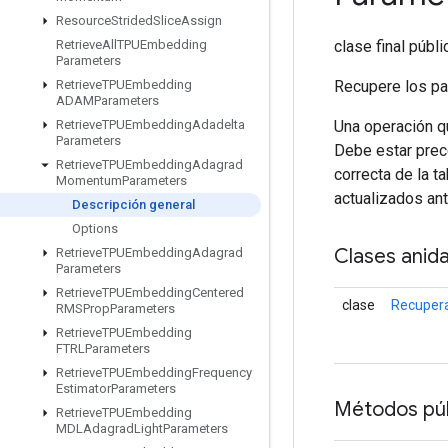
Resource
Strided
Slice
Assign
clase final públ
Retrieve
All
TPUEmbedding
Parameters
Recupere los p
Retrieve
TPUEmbedding
ADAMParameters
Una operación qu
Retrieve
TPUEmbedding
Adadelta
Parameters
Debe estar prec
Retrieve
TPUEmbedding
Adagrad
correcta de la t
Momentum
Parameters
actualizados ant
Descripción general
Options
Clases anid
Retrieve
TPUEmbedding
Adagrad
Parameters
Retrieve
TPUEmbedding
Centered
clase
Recuper
RMSProp
Parameters
Retrieve
TPUEmbedding
FTRLParameters
Retrieve
TPUEmbedding
Frequency
Estimator
Parameters
Métodos púb
Retrieve
TPUEmbedding
MDLAdagrad
Light
Parameters