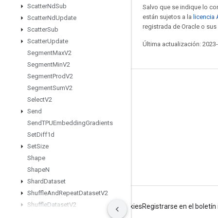
Scatter
Nd
Sub
Salvo que se indique lo con
están sujetos a la
licencia
Scatter
Nd
Update
registrada de Oracle o sus 
Scatter
Sub
Scatter
Update
Última actualización: 2023
Segment
Max
V2
Segment
Min
V2
Segment
Prod
V2
Mantente conectado
Segment
Sum
V2
Select
V2
Blog
Send
Foro
Send
TPUEmbedding
Gradients
GitHub
Set
Diff1d
Set
Size
Twitter
Shape
YouTube
Shape
N
Shard
Dataset
Shuffle
And
Repeat
Dataset
V2
Shuffle
Dataset
V2
Condiciones
Privacidad
Manage cookies
Registrarse en el boletí
Shuffle
Dataset
V3