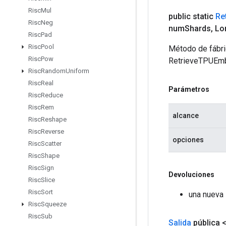
Risc
Mul
public static
Re
Risc
Neg
num
Shards
,
Lo
Risc
Pad
Risc
Pool
Método de fábri
Risc
Pow
RetrieveTPUEm
Risc
Random
Uniform
Risc
Real
Parámetros
Risc
Reduce
Risc
Rem
alcance
Risc
Reshape
Risc
Reverse
opciones
Risc
Scatter
Risc
Shape
Risc
Sign
Devoluciones
Risc
Slice
Risc
Sort
una nueva
Risc
Squeeze
Risc
Sub
Salida
pública 