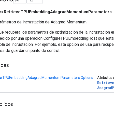
ica
RetrieveTPUEmbeddingAdagradMomentumParameters
arámetros de incrustación de Adagrad Momentum.
e recupera los parámetros de optimización de la incrustación e
edido por una operación ConfigureTPUEmbeddingHost que estab
abla de incrustación. Por ejemplo, esta opción se usa para recup
es de guardar un punto de control.
adas
arTPUEmbeddingAdagradMomentumParameters.Options
Atributos 
Retriev
Adagrad
licos