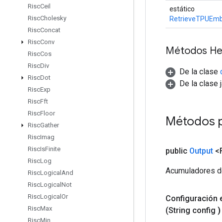
Risc
Ceil
estático
Risc
Cholesky
RetrieveTPUEm
Risc
Concat
Risc
Conv
Métodos He
Risc
Cos
Risc
Div
De la clase
Risc
Dot
De la clase 
Risc
Exp
Risc
Fft
Risc
Floor
Métodos 
Risc
Gather
Risc
Imag
Risc
Is
Finite
public
Output
<F
Risc
Log
Acumuladores de
Risc
Logical
And
Risc
Logical
Not
Risc
Logical
Or
Configuración
Risc
Max
(String config
)
Risc
Min