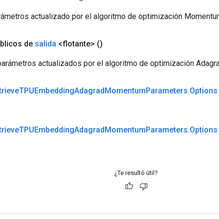
metros actualizado por el algoritmo de optimización Momentu
blicos de
salida
<flotante>
()
arámetros actualizados por el algoritmo de optimización Adag
trieve
TPUEmbedding
Adagrad
Momentum
Parameters
.
Options
trieve
TPUEmbedding
Adagrad
Momentum
Parameters
.
Options
¿Te resultó útil?