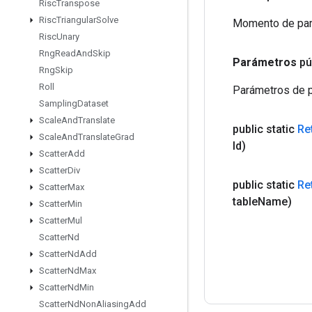
Risc
Transpose
Risc
Triangular
Solve
Momento de pará
Risc
Unary
Rng
Read
And
Skip
Parámetros
pú
Rng
Skip
Roll
Parámetros de p
Sampling
Dataset
Scale
And
Translate
public static
Re
Scale
And
Translate
Grad
Id)
Scatter
Add
Scatter
Div
public static
Re
Scatter
Max
table
Name)
Scatter
Min
Scatter
Mul
Scatter
Nd
Scatter
Nd
Add
Scatter
Nd
Max
Scatter
Nd
Min
Scatter
Nd
Non
Aliasing
Add