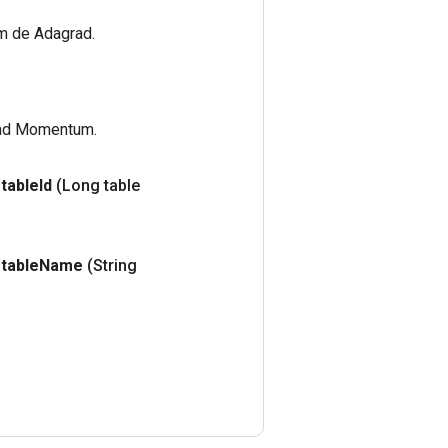
m de Adagrad.
rad Momentum.
table
Id
(Long table
table
Name
(String