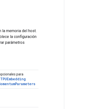
n la memoria del host.
lece la configuración
erar parámetros
opcionales para
e
TPUEmbedding
Momentum
Parameters