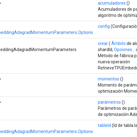
>
acumuladores
()
Acumuladores de pa
algoritmo de optim
config
(Configuració
beddingAdagradMomentumParameters.Options
crear
(
Ámbito
de al
beddingAdagradMomentumParameters
shardId,
Opciones...
Método de fábrica p
nueva operación
RetrieveTPUEmbed
>
momentos
()
Momento de parámetr
optimización Mome
>
parámetros
()
Parámetros de parám
de optimización A
tableId
(Id de tabla l
beddingAdagradMomentumParameters.Options