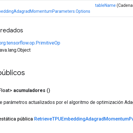
tableName
(Cadena
beddingAdagradMomentumParameters.Options
redados
org.tensorflow.op.PrimitiveOp
java.lang.Object
públicos
loat>
acumuladores
()
 parámetros actualizados por el algoritmo de optimización A
estática pública
Retrieve
TPUEmbedding
Adagrad
Momentum
P