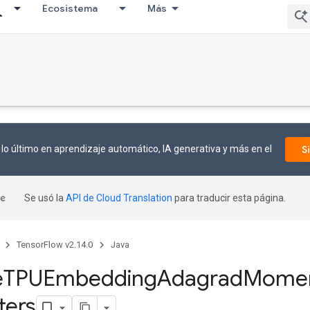
Ecosistema
Más
lo último en aprendizaje automático, IA generativa y más en el
S
Se usó la
API de Cloud Translation
para traducir esta página.
TensorFlow v2.14.0
Java
e
TPUEmbedding
Adagrad
Mome
ters