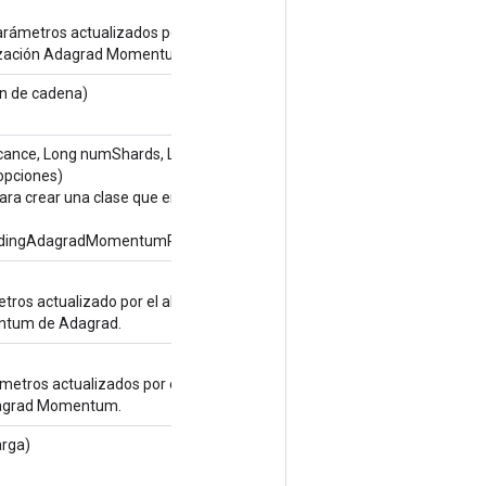
rámetros actualizados por el
ización Adagrad Momentum.
n de cadena)
cance, Long numShards, Long
opciones)
ara crear una clase que envuelve una
dingAdagradMomentumParameters.
os actualizado por el algoritmo de
ntum de Adagrad.
etros actualizados por el algoritmo
dagrad Momentum.
arga)