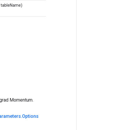
 tableName)
dagrad Momentum.
arameters
.
Options