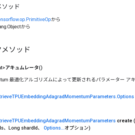
メソッド
ensorflow.op.PrimitiveOp
から
ang.Objectから
クメソッド
at>
アキュムレータ
()
Momentum 最適化アルゴリズムによって更新されるパラメーター 
trieve
TPUEmbedding
Adagrad
Momentum
Parameters
.
Options
trieve
TPUEmbedding
Adagrad
Momentum
Parameters
create
ds、Long shard
Id、
Options
.
.
.
オプション)