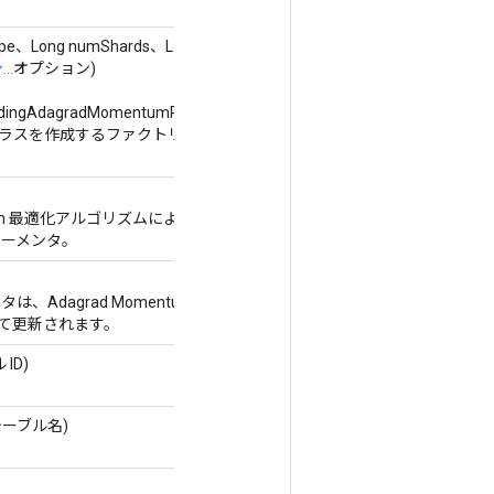
ope、Long numShards、Long
..
オプション)
dingAdagradMomentumParameters
ラスを作成するファクトリ メソッ
entum 最適化アルゴリズムによって更新
モーメンタ。
、Adagrad Momentum 最適化
て更新されます。
ID)
テーブル名)