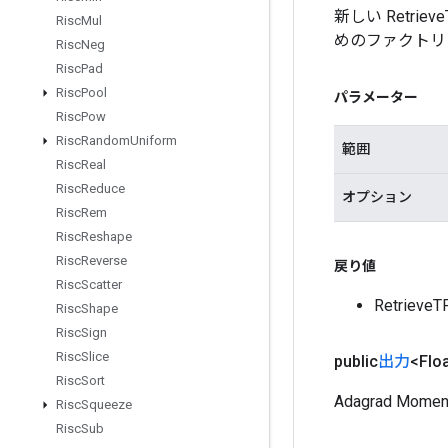
新しい Retrie
Risc
Mul
めのファクトリ
Risc
Neg
Risc
Pad
Risc
Pool
パラメーター
Risc
Pow
Risc
Random
Uniform
範囲
Risc
Real
Risc
Reduce
オプション
Risc
Rem
Risc
Reshape
Risc
Reverse
戻り値
Risc
Scatter
Retriev
Risc
Shape
Risc
Sign
Risc
Slice
public
出力
<Flo
Risc
Sort
Adagrad 
Risc
Squeeze
Risc
Sub