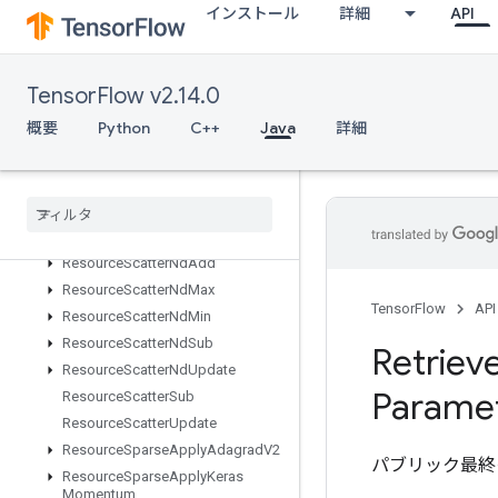
インストール
詳細
API
ResourceConditionalAccumulator
ResourceCountUpTo
ResourceGather
TensorFlow v2.14.0
ResourceGatherNd
概要
Python
C++
Java
詳細
ResourceScatterAdd
Resource
Scatter
Div
Resource
Scatter
Max
Resource
Scatter
Min
Resource
Scatter
Mul
Resource
Scatter
Nd
Add
Resource
Scatter
Nd
Max
TensorFlow
API
Resource
Scatter
Nd
Min
Resource
Scatter
Nd
Sub
Retriev
Resource
Scatter
Nd
Update
Parame
Resource
Scatter
Sub
Resource
Scatter
Update
Resource
Sparse
Apply
Adagrad
V2
パブリック最終
Resource
Sparse
Apply
Keras
Momentum