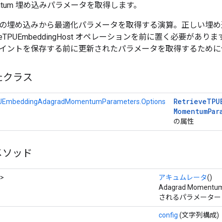
omentum 埋め込みパラメータを取得します。
の埋め込みから最適化パラメータを取得する演算。正しい埋め
gureTPUEmbeddingHost オペレーションを前に置く必要が
イントを保存する前に更新されたパラメータを取得するために
たクラス
Retrieve
TPU
PUEmbeddingAdagradMomentumParameters.Options
Momentum
Par
の属性
メソッド
>
アキュムレータ
()
Adagrad Mom
されるパラメーター
config
(文字列構成)