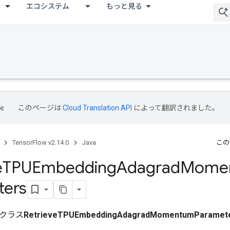
エコシステム
もっと見る
このページは
Cloud Translation API
によって翻訳されました。
TensorFlow v2.14.0
Java
この
e
TPUEmbedding
Adagrad
Mome
ters
クラス
RetrieveTPUEmbeddingAdagradMomentumParamet