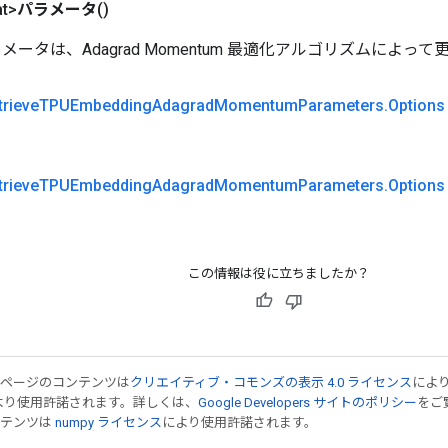
at>
パラメータ
()
メータは、Adagrad Momentum 最適化アルゴリズムによっ
trieve
TPUEmbedding
Adagrad
Momentum
Parameters
.
Options
trieve
TPUEmbedding
Adagrad
Momentum
Parameters
.
Options
この情報は役に立ちましたか？
のページのコンテンツは
クリエイティブ・コモンズの表示 4.0 ライセンス
によ
より使用許諾されます。詳しくは、
Google Developers サイトのポリシー
をご覧
ンテンツは
numpy ライセンス
により使用許諾されます。