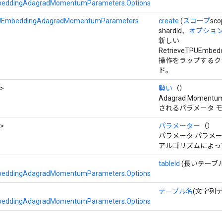
beddingAdagradMomentumParameters.Options
PUEmbeddingAdagradMomentumParameters
create
(
スコープ
sc
shardId、
オプション.
新しい
RetrieveTPUEmbed
操作をラップするク
ド。
>
勢い
（）
Adagrad Mom
されるパラメータ 
>
パラメーター
（）
パラメータ パラメータは
アルゴリズムによっ
tableId
(長いテーブル 
beddingAdagradMomentumParameters.Options
テーブル名
(文字列
beddingAdagradMomentumParameters.Options