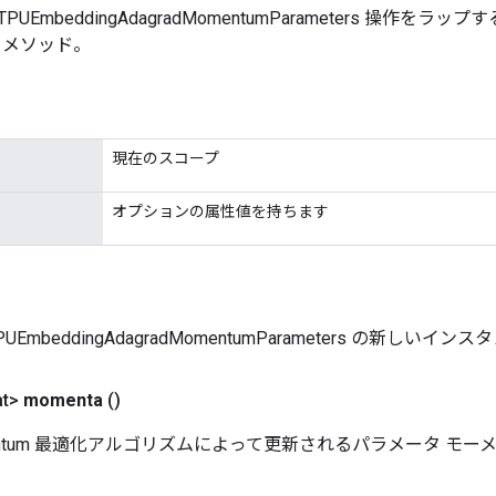
veTPUEmbeddingAdagradMomentumParameters 操作
 メソッド。
現在のスコープ
オプションの属性値を持ちます
eTPUEmbeddingAdagradMomentumParameters の新しいインス
at>
momenta
()
Momentum 最適化アルゴリズムによって更新されるパラメータ モー