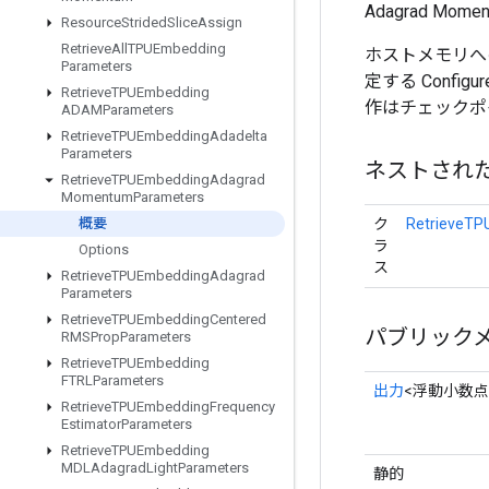
Adagrad M
Resource
Strided
Slice
Assign
Retrieve
All
TPUEmbedding
ホストメモリへ
Parameters
定する Confi
Retrieve
TPUEmbedding
作はチェックポ
ADAMParameters
Retrieve
TPUEmbedding
Adadelta
Parameters
ネストされ
Retrieve
TPUEmbedding
Adagrad
Momentum
Parameters
ク
RetrieveT
概要
ラ
Options
ス
Retrieve
TPUEmbedding
Adagrad
Parameters
Retrieve
TPUEmbedding
Centered
パブリック
RMSProp
Parameters
Retrieve
TPUEmbedding
FTRLParameters
出力
<浮動小数点
Retrieve
TPUEmbedding
Frequency
Estimator
Parameters
Retrieve
TPUEmbedding
MDLAdagrad
Light
Parameters
静的