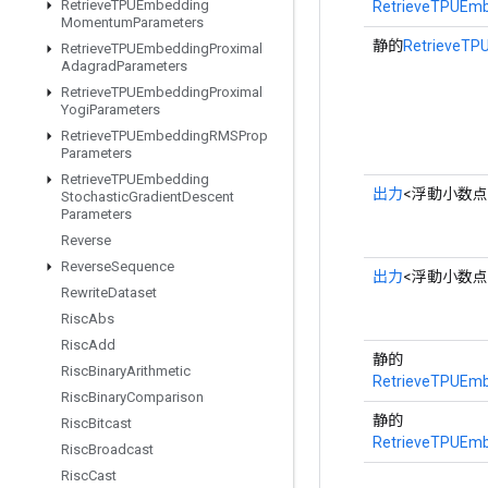
Retrieve
TPUEmbedding
RetrieveTPUEm
Momentum
Parameters
静的
RetrieveT
Retrieve
TPUEmbedding
Proximal
Adagrad
Parameters
Retrieve
TPUEmbedding
Proximal
Yogi
Parameters
Retrieve
TPUEmbedding
RMSProp
Parameters
Retrieve
TPUEmbedding
出力
<浮動小数点
Stochastic
Gradient
Descent
Parameters
Reverse
Reverse
Sequence
出力
<浮動小数点
Rewrite
Dataset
Risc
Abs
Risc
Add
静的
Risc
Binary
Arithmetic
RetrieveTPUEm
Risc
Binary
Comparison
静的
Risc
Bitcast
RetrieveTPUEm
Risc
Broadcast
Risc
Cast