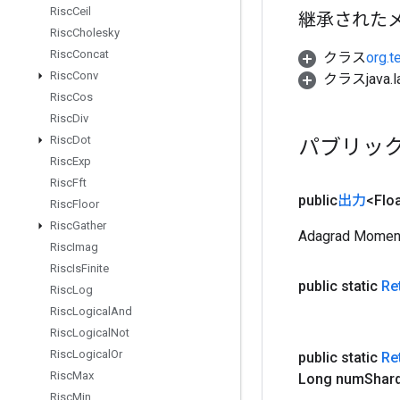
Risc
Ceil
継承された
Risc
Cholesky
Risc
Concat
クラス
org.t
Risc
Conv
クラスjava.l
Risc
Cos
Risc
Div
Risc
Dot
パブリッ
Risc
Exp
Risc
Fft
public
出力
<Flo
Risc
Floor
Risc
Gather
Adagrad 
Risc
Imag
Risc
Is
Finite
public static
Re
Risc
Log
Risc
Logical
And
Risc
Logical
Not
Risc
Logical
Or
public static
Re
Risc
Max
Long num
Shar
Risc
Min