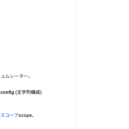
アキュムレーター。
config
(文字列構成)
(
スコープ
scope、