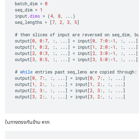
batch_dim
=
0
seq_dim
=
1
input
.
dims
=
(
4
,
8
,
...)
seq_lengths
=
[
7
,
2
,
3
,
5
]
#
then
slices
of
input
are
reversed
on
seq_dim
,
b
output
[
0
,
0
:
7
,
:,
...
]
=
input
[
0
,
7
:
0
:
-
1
,
:,
...
]
output
[
1
,
0
:
2
,
:,
...
]
=
input
[
1
,
2
:
0
:
-
1
,
:,
...
]
output
[
2
,
0
:
3
,
:,
...
]
=
input
[
2
,
3
:
0
:
-
1
,
:,
...
]
output
[
3
,
0
:
5
,
:,
...
]
=
input
[
3
,
5
:
0
:
-
1
,
:,
...
]
#
while
entries
past
seq_lens
are
copied
through
:
output
[
0
,
7
:,
:,
...
]
=
input
[
0
,
7
:,
:,
...
]
output
[
1
,
2
:,
:,
...
]
=
input
[
1
,
2
:,
:,
...
]
output
[
2
,
3
:,
:,
...
]
=
input
[
2
,
3
:,
:,
...
]
output
[
3
,
2
:,
:,
...
]
=
input
[
3
,
2
:,
:,
...
]
ในทางตรงกันข้าม หาก: