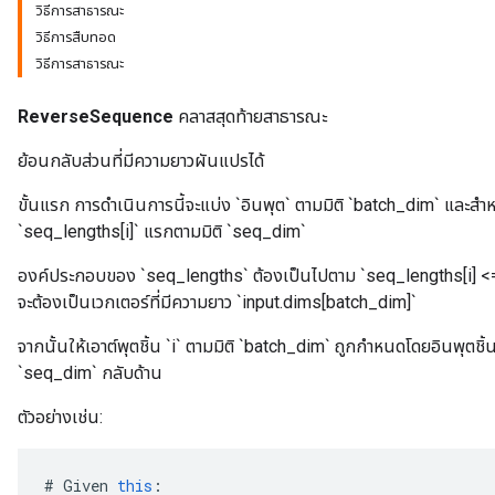
วิธีการสาธารณะ
วิธีการสืบทอด
วิธีการสาธารณะ
ReverseSequence
คลาสสุดท้ายสาธารณะ
ย้อนกลับส่วนที่มีความยาวผันแปรได้
ขั้นแรก การดำเนินการนี้จะแบ่ง `อินพุต` ตามมิติ `batch_dim` และสำห
`seq_lengths[i]` แรกตามมิติ `seq_dim`
องค์ประกอบของ `seq_lengths` ต้องเป็นไปตาม `seq_lengths[i] <
จะต้องเป็นเวกเตอร์ที่มีความยาว `input.dims[batch_dim]`
จากนั้นให้เอาต์พุตชิ้น `i` ตามมิติ `batch_dim` ถูกกำหนดโดยอินพุตชิ้น
`seq_dim` กลับด้าน
ตัวอย่างเช่น:
#
Given
this
: