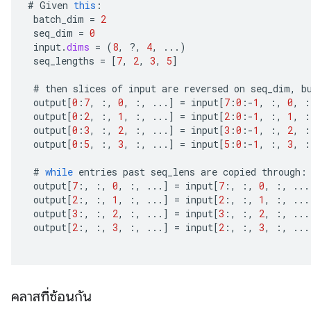
#
Given
this
:
batch_dim
=
2
seq_dim
=
0
input
.
dims
=
(
8
,
?
,
4
,
...)
seq_lengths
=
[
7
,
2
,
3
,
5
]
#
then
slices
of
input
are
reversed
on
seq_dim
,
b
output
[
0
:
7
,
:,
0
,
:,
...
]
=
input
[
7
:
0
:
-
1
,
:,
0
,
:
output
[
0
:
2
,
:,
1
,
:,
...
]
=
input
[
2
:
0
:
-
1
,
:,
1
,
:
output
[
0
:
3
,
:,
2
,
:,
...
]
=
input
[
3
:
0
:
-
1
,
:,
2
,
:
output
[
0
:
5
,
:,
3
,
:,
...
]
=
input
[
5
:
0
:
-
1
,
:,
3
,
:
#
while
entries
past
seq_lens
are
copied
through
:
output
[
7
:,
:,
0
,
:,
...
]
=
input
[
7
:,
:,
0
,
:,
...
output
[
2
:,
:,
1
,
:,
...
]
=
input
[
2
:,
:,
1
,
:,
...
output
[
3
:,
:,
2
,
:,
...
]
=
input
[
3
:,
:,
2
,
:,
...
output
[
2
:,
:,
3
,
:,
...
]
=
input
[
2
:,
:,
3
,
:,
...
คลาสที่ซ้อนกัน