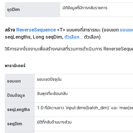
มิติข้อมูลที่มีการกลับรายการ
ชุดDim
สร้าง
Reverse
Sequence
<T> แบบคงที่สาธารณะ
(ขอบเขต
ขอบเข
seq
Lengths
,
Long seq
Dim
,
ตัวเลือก
.
.
.
ตัวเลือก)
วิธีการจากโรงงานเพื่อสร้างคลาสที่รวมการดำเนินการ ReverseSequ
พารามิเตอร์
ขอบเขตปัจจุบัน
ขอบเขต
อินพุตที่จะย้อนกลับ
ป้อนข้อมูล
1-D ที่มีความยาว `input.dims(batch_dim)` และ `max(
seqLengths
มิติที่กลับด้านบางส่วน
seqDim