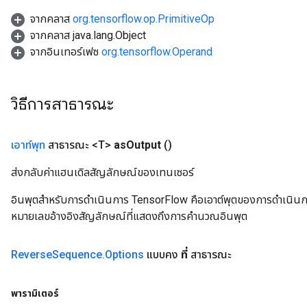
จากคลาส
org.tensorflow.op.PrimitiveOp
จากคลาส java.lang.Object
จากอินเทอร์เฟซ
org.tensorflow.Operand
วิธีการสาธารณะ
เอาท์พุท
สาธารณะ <T>
as
Output
()
ส่งกลับค่าแฮนเดิลสัญลักษณ์ของเทนเซอร์
อินพุตสำหรับการดำเนินการ TensorFlow คือเอาต์พุตของการดำเนินการ T
หมายเลขอ้างอิงสัญลักษณ์ที่แสดงถึงการคำนวณอินพุต
Reverse
Sequence
.
Options
แบบคง
ที่
สาธารณะ
พารามิเตอร์