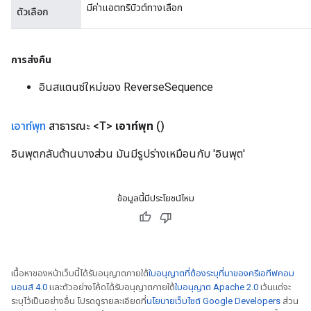
มีค่าแอตทริบิวต์ทางเลือก
ตัวเลือก
การส่งคืน
อินสแตนซ์ใหม่ของ ReverseSequence
เอาท์พุท
สาธารณะ <T>
เอาท์พุท
()
อินพุตกลับด้านบางส่วน มันมีรูปร่างเหมือนกับ 'อินพุต'
ข้อมูลนี้มีประโยชน์ไหม
เนื้อหาของหน้าเว็บนี้ได้รับอนุญาตภายใต้
ใบอนุญาตที่ต้องระบุที่มาของครีเอทีฟคอม
มอนส์ 4.0
และตัวอย่างโค้ดได้รับอนุญาตภายใต้
ใบอนุญาต Apache 2.0
เว้นแต่จะ
ระบุไว้เป็นอย่างอื่น โปรดดูรายละเอียดที่
นโยบายเว็บไซต์ Google Developers
ส่วน