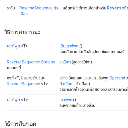
Reverse
S
ระดับ
ReverseSequence.ตัว
แอ็ตทริบิวต์ทางเลือกสำหรับ
เลือก
วิธีการสาธารณะ
เอาท์พุต
<T>
เป็นเอาท์พุต
()
ส่งกลับค่าแฮนเดิลสัญลักษณ์ของเทนเซอร์
ReverseSequence.Options
ชุดDim
(ชุดยาวDim)
แบบคงที่
คงที่ <T, U ขยายจำนวน>
สร้าง
(ขอบเขต
ขอบเขต
, อินพุต
Operand
<
ReverseSequence
<T>
ตัวเลือก...
ตัวเลือก)
วิธีการจากโรงงานเพื่อสร้างคลาสที่รวมกา
เอาท์พุต
<T>
เอาท์พุท
()
อินพุตกลับด้านบางส่วน
วิธีการสืบทอด