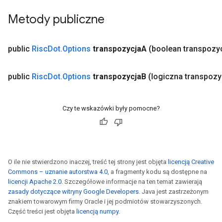
Metody publiczne
public
Risc
Dot
.
Options
transpozycja
A
(boolean transpozy
public
Risc
Dot
.
Options
transpozycja
B
(logiczna transpozy
Czy te wskazówki były pomocne?
O ile nie stwierdzono inaczej, treść tej strony jest objęta
licencją Creative
Commons – uznanie autorstwa 4.0
, a fragmenty kodu są dostępne na
licencji Apache 2.0
. Szczegółowe informacje na ten temat zawierają
zasady dotyczące witryny Google Developers
. Java jest zastrzeżonym
znakiem towarowym firmy Oracle i jej podmiotów stowarzyszonych.
Część treści jest objęta
licencją numpy
.