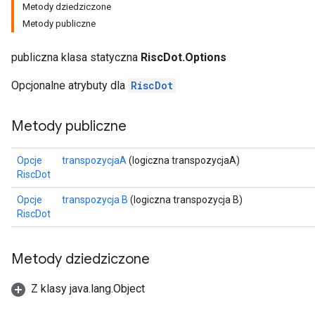
Metody dziedziczone
Metody publiczne
publiczna klasa statyczna
RiscDot.Options
Opcjonalne atrybuty dla
RiscDot
Metody publiczne
Opcje
transpozycjaA
(logiczna transpozycjaA)
RiscDot
Opcje
transpozycja B
(logiczna transpozycja B)
RiscDot
Metody dziedziczone
Z klasy java.lang.Object