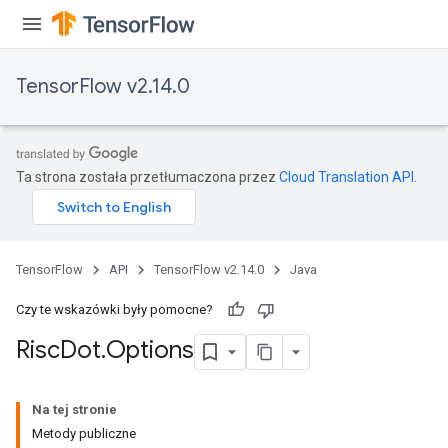
TensorFlow v2.14.0
Ta strona została przetłumaczona przez
Cloud Translation API
.
TensorFlow
API
TensorFlow v2.14.0
Java
Czy te wskazówki były pomocne?
Risc
Dot
.
Options
Na tej stronie
Metody publiczne