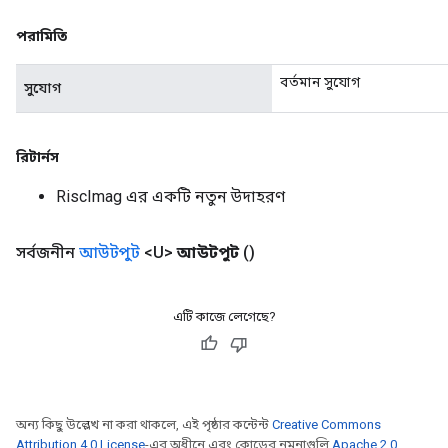
পরামিতি
বর্তমান সুযোগ
সুযোগ
রিটার্নস
RiscImag এর একটি নতুন উদাহরণ
সর্বজনীন
আউটপুট
<U>
আউটপুট
()
এটি কাজে লেগেছে?
অন্য কিছু উল্লেখ না করা থাকলে, এই পৃষ্ঠার কন্টেন্ট
Creative Commons
Attribution 4.0 License
-এর অধীনে এবং কোডের নমুনাগুলি
Apache 2.0