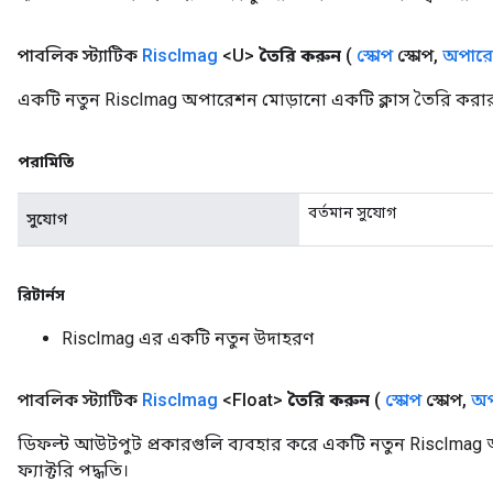
পাবলিক স্ট্যাটিক
Risc
Imag
<U>
তৈরি করুন
(
স্কোপ
স্কোপ
,
অপারেন
একটি নতুন RiscImag অপারেশন মোড়ানো একটি ক্লাস তৈরি করার
পরামিতি
বর্তমান সুযোগ
সুযোগ
রিটার্নস
RiscImag এর একটি নতুন উদাহরণ
পাবলিক স্ট্যাটিক
Risc
Imag
<Float>
তৈরি করুন
(
স্কোপ
স্কোপ
,
অপ
ডিফল্ট আউটপুট প্রকারগুলি ব্যবহার করে একটি নতুন RiscImag 
ফ্যাক্টরি পদ্ধতি।