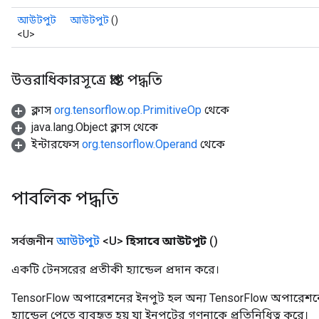
আউটপুট
আউটপুট
()
<U>
উত্তরাধিকারসূত্রে প্রাপ্ত পদ্ধতি
ক্লাস
org.tensorflow.op.PrimitiveOp
থেকে
java.lang.Object ক্লাস থেকে
ইন্টারফেস
org.tensorflow.Operand
থেকে
পাবলিক পদ্ধতি
সর্বজনীন
আউটপুট
<U>
হিসাবে আউটপুট
()
একটি টেনসরের প্রতীকী হ্যান্ডেল প্রদান করে।
TensorFlow অপারেশনের ইনপুট হল অন্য TensorFlow অপারেশনে
হ্যান্ডেল পেতে ব্যবহৃত হয় যা ইনপুটের গণনাকে প্রতিনিধিত্ব করে।