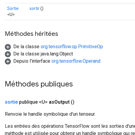
Sortie
sortir
()
<U>
Méthodes héritées
De la classe
org.tensorflow.op.PrimitiveOp
De la classe java.lang.Object
Depuis l'interface
org.tensorflow.Operand
Méthodes publiques
sortie
publique <U>
as
Output
()
Renvoie le handle symbolique d'un tenseur.
Les entrées des opérations TensorFlow sont les sorties d'une
méthode est utilisée pour obtenir un handle symbolique qui rep