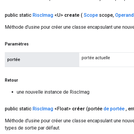
public static
Risc
Imag
<U>
create
(
Scope
scope
,
Operand
Méthode d'usine pour créer une classe encapsulant une nouve
Paramètres
portée actuelle
portée
Retour
une nouvelle instance de RiscImag
public static
Risc
Imag
<Float>
créer
(portée
de portée
,
en
Méthode d'usine pour créer une classe encapsulant une nouvel
types de sortie par défaut.