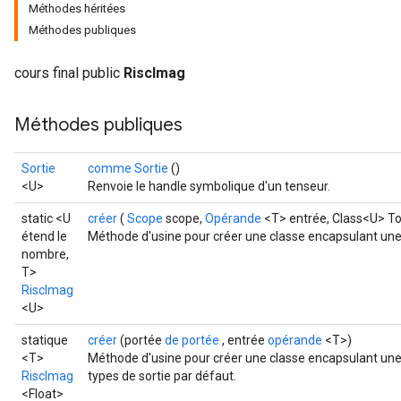
Méthodes héritées
Méthodes publiques
cours final public
RiscImag
Méthodes publiques
Sortie
comme Sortie
()
<U>
Renvoie le handle symbolique d'un tenseur.
static <U
créer
(
Scope
scope,
Opérande
<T> entrée, Class<U> To
étend le
Méthode d'usine pour créer une classe encapsulant une
nombre,
T>
RiscImag
<U>
statique
créer
(portée
de portée
, entrée
opérande
<T>)
<T>
Méthode d'usine pour créer une classe encapsulant une 
RiscImag
types de sortie par défaut.
<Float>