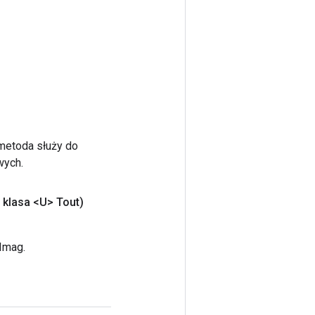
 metoda służy do
wych.
klasa <U> Tout)
Imag.