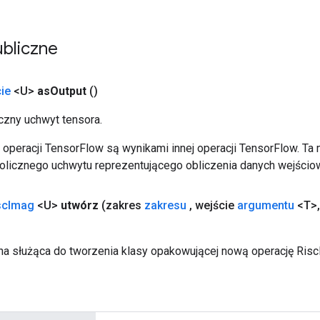
bliczne
ie
<U>
as
Output
()
zny uchwyt tensora.
operacji TensorFlow są wynikami innej operacji TensorFlow. Ta
licznego uchwytu reprezentującego obliczenia danych wejścio
sc
Imag
<U>
utwórz
(zakres
zakresu
,
wejście
argumentu
<T>
,
a służąca do tworzenia klasy opakowującej nową operację Risc