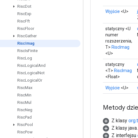
Risc
Dot
Wyjście
<U>
Risc
Exp
Risc
Fft
statyczny <U
Risc
Floor
numer
Risc
Gather
rozszerzenia,
Risc
Imag
T>
RiscImag
Risc
Is
Finite
<U>
Risc
Log
statyczny
Risc
Logical
And
<T>
RiscImag
Risc
Logical
Not
<Float>
Risc
Logical
Or
Wyjście
<U>
Risc
Max
Risc
Min
Risc
Mul
Metody dzi
Risc
Neg
Risc
Pad
Z klasy
org.
Risc
Pool
Z klasy java
Risc
Pow
Z interfejsu