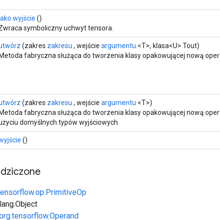
jako wyjście
()
Zwraca symboliczny uchwyt tensora.
utwórz
(zakres
zakresu
, wejście
argumentu
<T>, klasa<U> Tout)
Metoda fabryczna służąca do tworzenia klasy opakowującej nową oper
utwórz
(zakres
zakresu
, wejście
argumentu
<T>)
Metoda fabryczna służąca do tworzenia klasy opakowującej nową oper
użyciu domyślnych typów wyjściowych.
wyjście
()
edziczone
tensorflow.op.PrimitiveOp
.lang.Object
org.tensorflow.Operand