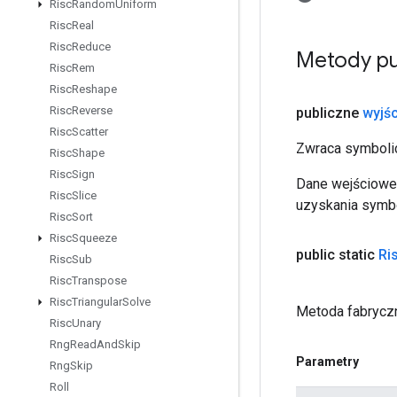
Risc
Random
Uniform
Risc
Real
Risc
Reduce
Metody pu
Risc
Rem
Risc
Reshape
Risc
Reverse
publiczne
wyjśc
Risc
Scatter
Zwraca symbolic
Risc
Shape
Risc
Sign
Dane wejściowe 
Risc
Slice
uzyskania symbo
Risc
Sort
Risc
Squeeze
public static
Ri
Risc
Sub
Risc
Transpose
Risc
Triangular
Solve
Metoda fabryczn
Risc
Unary
Rng
Read
And
Skip
Parametry
Rng
Skip
Roll