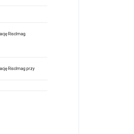
ację RiscImag.
ację RiscImag przy