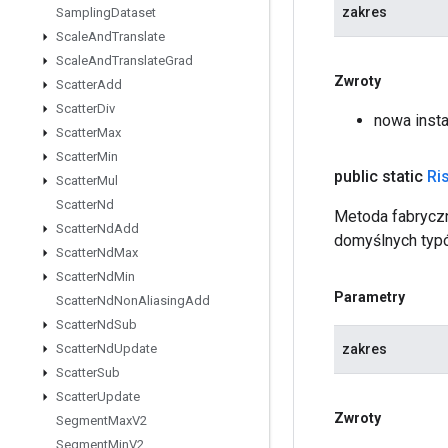
zakres
Sampling
Dataset
Scale
And
Translate
Scale
And
Translate
Grad
Zwroty
Scatter
Add
Scatter
Div
nowa inst
Scatter
Max
Scatter
Min
public static
Ri
Scatter
Mul
Scatter
Nd
Metoda fabryczn
Scatter
Nd
Add
domyślnych typ
Scatter
Nd
Max
Scatter
Nd
Min
Parametry
Scatter
Nd
Non
Aliasing
Add
Scatter
Nd
Sub
zakres
Scatter
Nd
Update
Scatter
Sub
Scatter
Update
Zwroty
Segment
Max
V2
Segment
Min
V2