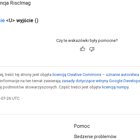
ancja RiscImag
ie
<U>
wyjście
()
Czy te wskazówki były pomocne?
j, treść tej strony jest objęta
licencją Creative Commons – uznanie autorstwa 
informacje na ten temat zawierają
zasady dotyczące witryny Google Develop
jej podmiotów stowarzyszonych. Część treści jest objęta
licencją numpy
.
5-07-26 UTC.
Pomoc
Śledzenie problemów