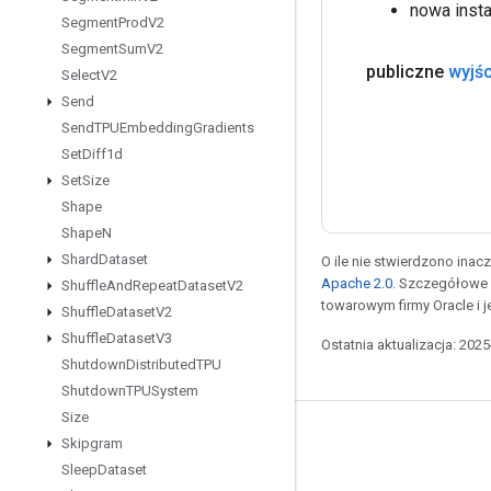
nowa inst
Segment
Prod
V2
Segment
Sum
V2
publiczne
wyjśc
Select
V2
Send
Send
TPUEmbedding
Gradients
Set
Diff1d
Set
Size
Shape
Shape
N
Shard
Dataset
O ile nie stwierdzono inacze
Apache 2.0
. Szczegółowe 
Shuffle
And
Repeat
Dataset
V2
towarowym firmy Oracle i 
Shuffle
Dataset
V2
Shuffle
Dataset
V3
Ostatnia aktualizacja: 202
Shutdown
Distributed
TPU
Shutdown
TPUSystem
Size
Pozostawaj w kontakcie
Skipgram
Sleep
Dataset
Blog