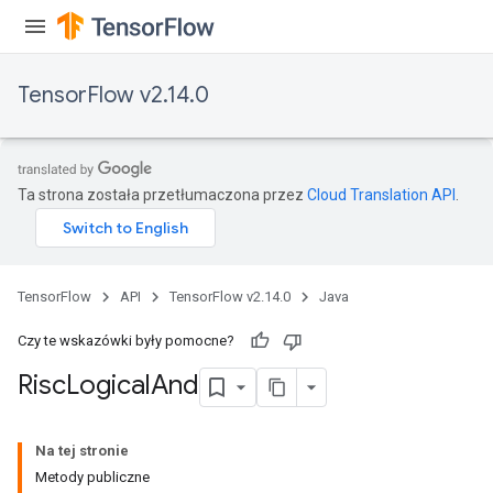
TensorFlow v2.14.0
Ta strona została przetłumaczona przez
Cloud Translation API
.
TensorFlow
API
TensorFlow v2.14.0
Java
Czy te wskazówki były pomocne?
Risc
Logical
And
Na tej stronie
Metody publiczne