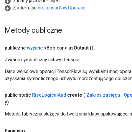
Z klasy java.lang.Object
Z interfejsu
org.tensorflow.Operand
Metody publiczne
publiczne
wyjście
<Boolean>
as
Output
()
Zwraca symboliczny uchwyt tensora.
Dane wejściowe operacji TensorFlow są wynikami innej operac
uzyskania symbolicznego uchwytu reprezentującego obliczen
public static
Risc
Logical
And
create
(
Zakres zasięgu
,
Ope
y)
Metoda fabryczna służąca do tworzenia klasy opakowującej 
Parametry