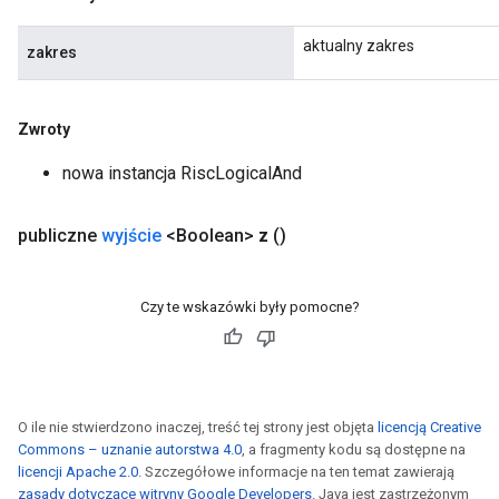
aktualny zakres
zakres
Zwroty
nowa instancja RiscLogicalAnd
publiczne
wyjście
<Boolean>
z
()
Czy te wskazówki były pomocne?
O ile nie stwierdzono inaczej, treść tej strony jest objęta
licencją Creative
Commons – uznanie autorstwa 4.0
, a fragmenty kodu są dostępne na
licencji Apache 2.0
. Szczegółowe informacje na ten temat zawierają
zasady dotyczące witryny Google Developers
. Java jest zastrzeżonym