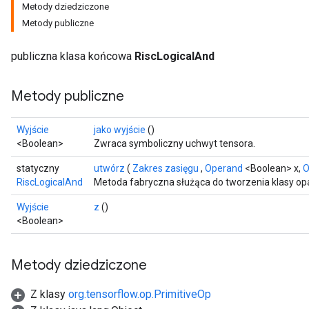
Metody dziedziczone
Metody publiczne
publiczna klasa końcowa
RiscLogicalAnd
Metody publiczne
Wyjście
jako wyjście
()
<Boolean>
Zwraca symboliczny uchwyt tensora.
statyczny
utwórz
(
Zakres zasięgu
,
Operand
<Boolean> x,
O
RiscLogicalAnd
Metoda fabryczna służąca do tworzenia klasy op
Wyjście
z
()
<Boolean>
Metody dziedziczone
Z klasy
org.tensorflow.op.PrimitiveOp