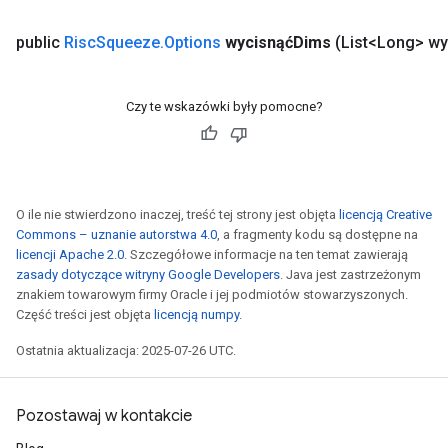
public
Risc
Squeeze
.
Options
wycisnąćDims
(List<Long> w
Czy te wskazówki były pomocne?
O ile nie stwierdzono inaczej, treść tej strony jest objęta
licencją Creative
Commons – uznanie autorstwa 4.0
, a fragmenty kodu są dostępne na
licencji Apache 2.0
. Szczegółowe informacje na ten temat zawierają
zasady dotyczące witryny Google Developers
. Java jest zastrzeżonym
znakiem towarowym firmy Oracle i jej podmiotów stowarzyszonych.
Część treści jest objęta
licencją numpy
.
Ostatnia aktualizacja: 2025-07-26 UTC.
Pozostawaj w kontakcie