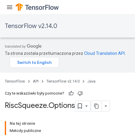
TensorFlow v2.14.0
Ta strona została przetłumaczona przez
Cloud Translation API
.
TensorFlow
API
TensorFlow v2.14.0
Java
Czy te wskazówki były pomocne?
Risc
Squeeze
.
Options
Na tej stronie
Metody publiczne