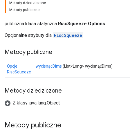
Metody dziedziczone
Metody publiczne
publiczna klasa statyczna
RiscSqueeze.Options
Opcjonalne atrybuty dla
RiscSqueeze
Metody publiczne
Opcje
wycisnąćDims
(List<Long> wycisnąćDims)
RiscSqueeze
Metody dziedziczone
Z klasy java.lang.Object
Metody publiczne