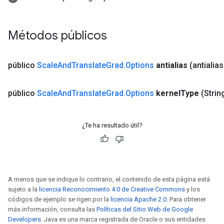
Métodos públicos
público
Scale
And
Translate
Grad
.
Options
antialias
(antialia
público
Scale
And
Translate
Grad
.
Options
kernel
Type
(Strin
¿Te ha resultado útil?
A menos que se indique lo contrario, el contenido de esta página está
sujeto a la
licencia Reconocimiento 4.0 de Creative Commons
y los
códigos de ejemplo se rigen por la
licencia Apache 2.0
. Para obtener
más información, consulta las
Políticas del Sitio Web de Google
Developers
. Java es una marca registrada de Oracle o sus entidades