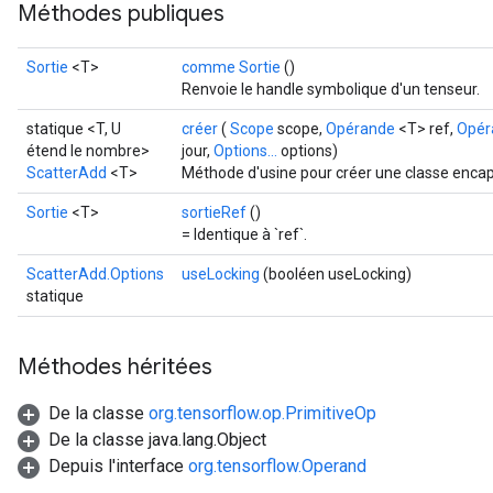
Méthodes publiques
Sortie
<T>
comme Sortie
()
Renvoie le handle symbolique d'un tenseur.
statique <T, U
créer
(
Scope
scope,
Opérande
<T> ref,
Opér
étend le nombre>
jour,
Options...
options)
ScatterAdd
<T>
Méthode d'usine pour créer une classe encap
Sortie
<T>
sortieRef
()
= Identique à `ref`.
ScatterAdd.Options
useLocking
(booléen useLocking)
statique
Méthodes héritées
De la classe
org.tensorflow.op.PrimitiveOp
De la classe java.lang.Object
Depuis l'interface
org.tensorflow.Operand