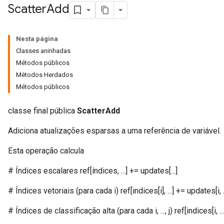
Scatter
Add
Nesta página
Classes aninhadas
Métodos públicos
Métodos Herdados
Métodos públicos
classe final pública
ScatterAdd
Adiciona atualizações esparsas a uma referência de variável.
Esta operação calcula
# Índices escalares ref[índices, ...] += updates[...]
# Índices vetoriais (para cada i) ref[indices[i], ...] += updates[i, ..
# Índices de classificação alta (para cada i, ..., j) ref[indices[i, ..., j], 