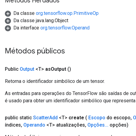
Métodos Herdados
Da classe
org.tensorflow.op.PrimitiveOp
Da classe java.lang.Object
Da interface
org.tensorflow.Operand
Métodos públicos
Public
Output
<T>
as
Output
()
Retorna o identificador simbólico de um tensor.
As entradas para operações do TensorFlow são saídas de ou
é usado para obter um identificador simbólico que representa 
public static
Scatter
Add
<T>
create
(
Escopo
do escopo
,
O
índices
,
Operando
<T> atualizações
,
Opções
.
.
.
opções)