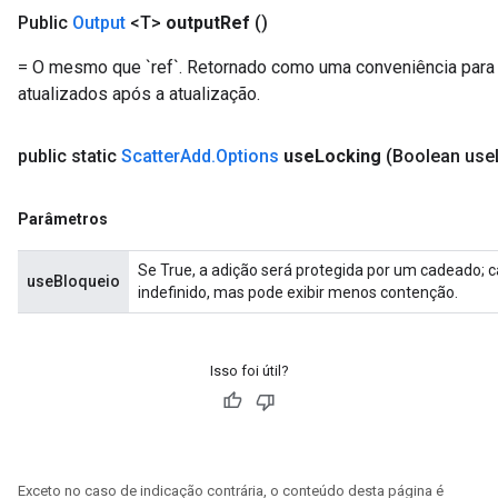
Public
Output
<T>
output
Ref
()
= O mesmo que `ref`. Retornado como uma conveniência para
atualizados após a atualização.
x
public static
Scatter
Add
.
Options
use
Locking
(Boolean use
Parâmetros
Se True, a adição será protegida por um cadeado; 
useBloqueio
indefinido, mas pode exibir menos contenção.
Isso foi útil?
Exceto no caso de indicação contrária, o conteúdo desta página é