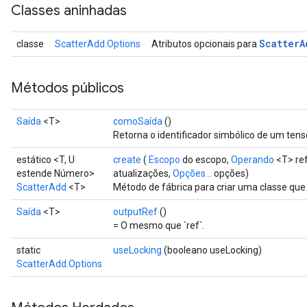
Classes aninhadas
Scatter
A
classe
ScatterAdd.Options
Atributos opcionais para
Métodos públicos
Saída
<T>
comoSaída
()
Retorna o identificador simbólico de um tens
estático <T, U
create
(
Escopo
do escopo,
Operando
<T> re
estende Número>
atualizações,
Opções...
opções)
ScatterAdd
<T>
Método de fábrica para criar uma classe qu
Saída
<T>
outputRef
()
= O mesmo que `ref`.
static
useLocking
(booleano useLocking)
ScatterAdd.Options