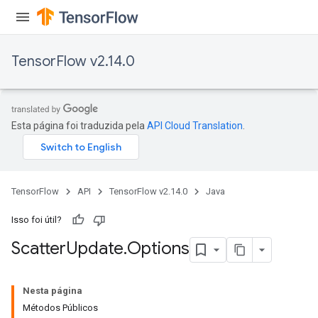
TensorFlow v2.14.0
Esta página foi traduzida pela
API Cloud Translation
.
TensorFlow
API
TensorFlow v2.14.0
Java
Isso foi útil?
Scatter
Update
.
Options
Nesta página
Métodos Públicos