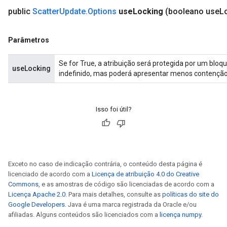
public
Scatter
Update
.
Options
use
Locking
(booleano use
L
Parâmetros
Se for True, a atribuição será protegida por um bloq
useLocking
indefinido, mas poderá apresentar menos contenção
Isso foi útil?
Exceto no caso de indicação contrária, o conteúdo desta página é
licenciado de acordo com a
Licença de atribuição 4.0 do Creative
Commons
, e as amostras de código são licenciadas de acordo com a
Licença Apache 2.0
. Para mais detalhes, consulte as
políticas do site do
Google Developers
. Java é uma marca registrada da Oracle e/ou
afiliadas. Alguns conteúdos são licenciados com a
licença numpy
.