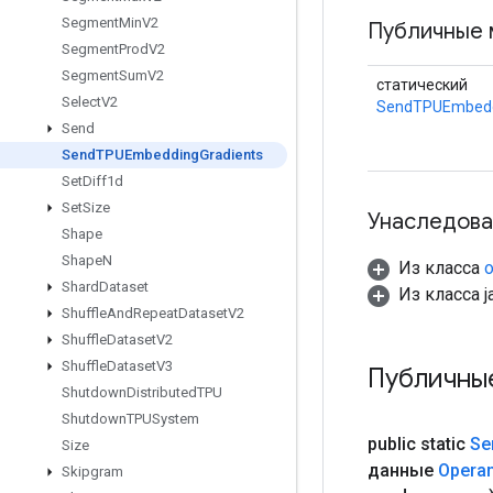
Segment
Min
V2
Публичные 
Segment
Prod
V2
Segment
Sum
V2
статический
Select
V2
SendTPUEmbedd
Send
Send
TPUEmbedding
Gradients
Set
Diff1d
Set
Size
Унаследова
Shape
Shape
N
Из класса
o
Shard
Dataset
Из класса ja
Shuffle
And
Repeat
Dataset
V2
Shuffle
Dataset
V2
Shuffle
Dataset
V3
Публичны
Shutdown
Distributed
TPU
Shutdown
TPUSystem
public static
Se
Size
данные
Opera
Skipgram