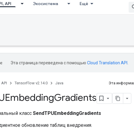
I, API
Экосистема
Ещё
Эта страница переведена с помощью
Cloud Translation API
.
, API
TensorFlow v2.14.0
Java
Эта информац
UEmbedding
Gradients
нальный класс
SendTPUEmbeddingGradients
диентное обновление таблиц внедрения.