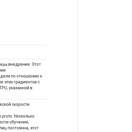
лицы внедрения. Этот
ние
одели по отношению к
е этих градиентов с
PU, указанной в
ческой скорости
s.proto. Несколько
ости обучения,
лиц постоянна, этот