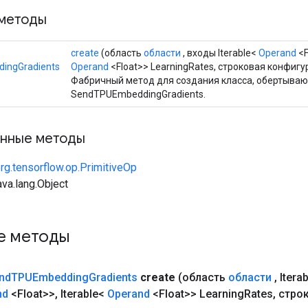
методы
create
(область
области
, входы Iterable<
Operand
<F
ingGradients
Operand
<Float>> LearningRates, строковая конфигу
Фабричный метод для создания класса, обертыва
SendTPUEmbeddingGradients.
нные методы
rg.tensorflow.op.PrimitiveOp
va.lang.Object
е методы
nd
TPUEmbedding
Gradients
create
(область
области
,
Itera
nd
<Float>>
,
Iterable<
Operand
<Float>> Learning
Rates
,
стро