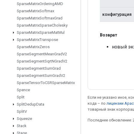
Sparse
Matrix
Ordering
AMD
Sparse
Matrix
Softmax
конфигурация
Sparse
Matrix
Softmax
Grad
Sparse
Matrix
Sparse
Cholesky
Sparse
Matrix
Sparse
Mat
Mul
Возврат
Sparse
Matrix
Transpose
новый эк
Sparse
Matrix
Zeros
Sparse
Segment
Mean
Grad
V2
Sparse
Segment
Sqrt
NGrad
V2
Sparse
Segment
Sum
Grad
Sparse
Segment
Sum
Grad
V2
Sparse
Tensor
To
CSRSparse
Matrix
Spence
Split
Если не указано иное, к
кода – по
лицензии Apac
Split
Dedup
Data
товарный знак корпорац
Split
V
Squeeze
Последнее обновление: 2
Stack
Stage