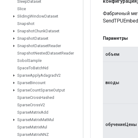
конфигурация
Sleep
Dataset
Slice
Фабричный мет
Sliding
Window
Dataset
SendTPUEmbedd
Snapshot
Snapshot
Chunk
Dataset
Параметры
Snapshot
Dataset
Snapshot
Dataset
Reader
Snapshot
Nested
Dataset
Reader
объем
Sobol
Sample
Space
To
Batch
Nd
Sparse
Apply
Adagrad
V2
входы
Sparse
Bincount
Sparse
Count
Sparse
Output
Sparse
Cross
Hashed
Sparse
Cross
V2
Sparse
Matrix
Add
Sparse
Matrix
Mat
Mul
обучениеЦены
Sparse
Matrix
Mul
Sparse
Matrix
NNZ