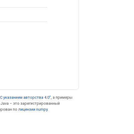
С указанием авторства 4.0"
, а примеры
. Java – это зарегистрированный
ирован по
лицензии numpy
.