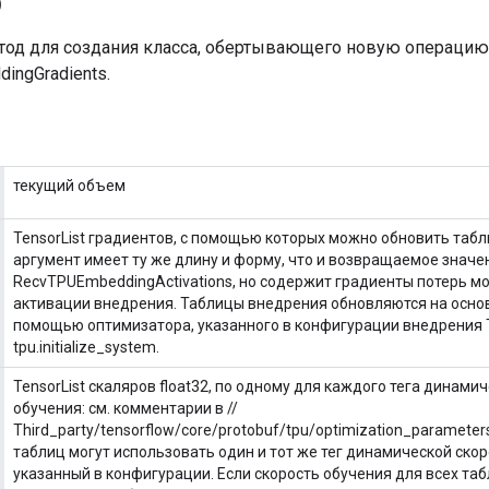
)
од для создания класса, обертывающего новую операцию
ingGradients.
текущий объем
TensorList градиентов, с помощью которых можно обновить таб
аргумент имеет ту же длину и форму, что и возвращаемое значе
RecvTPUEmbeddingActivations, но содержит градиенты потерь м
активации внедрения. Таблицы внедрения обновляются на основ
помощью оптимизатора, указанного в конфигурации внедрения T
tpu.initialize_system.
TensorList скаляров float32, по одному для каждого тега динами
обучения: см. комментарии в //
Third_party/tensorflow/core/protobuf/tpu/optimization_parameter
таблиц могут использовать один и тот же тег динамической скор
указанный в конфигурации. Если скорость обучения для всех таб