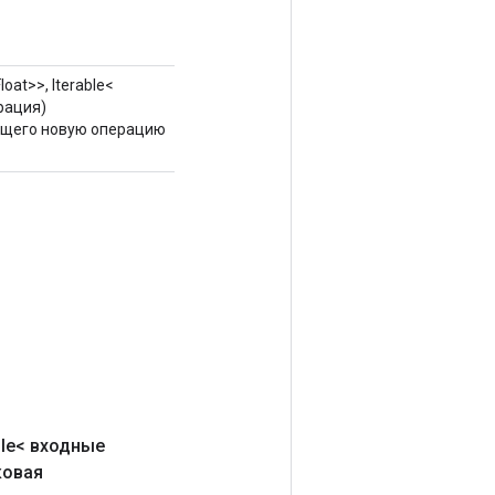
loat>>, Iterable<
рация)
ющего новую операцию
ble< входные
ковая