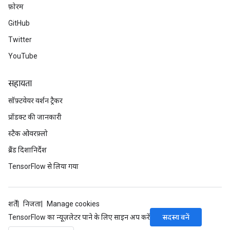
फ़ोरम
GitHub
Twitter
YouTube
सहायता
सॉफ़्टवेयर वर्शन ट्रैकर
प्रॉडक्ट की जानकारी
स्टैक ओवरफ़्लो
ब्रैंड दिशानिर्देश
TensorFlow से लिया गया
शर्तें
निजता
Manage cookies
सदस्य बनें
TensorFlow का न्यूज़लेटर पाने के लिए साइन अप करें