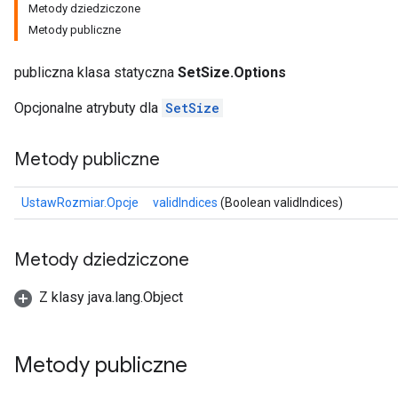
Metody dziedziczone
Metody publiczne
publiczna klasa statyczna
SetSize.Options
Opcjonalne atrybuty dla
SetSize
Metody publiczne
UstawRozmiar.Opcje
validIndices
(Boolean validIndices)
Metody dziedziczone
Z klasy java.lang.Object
Metody publiczne