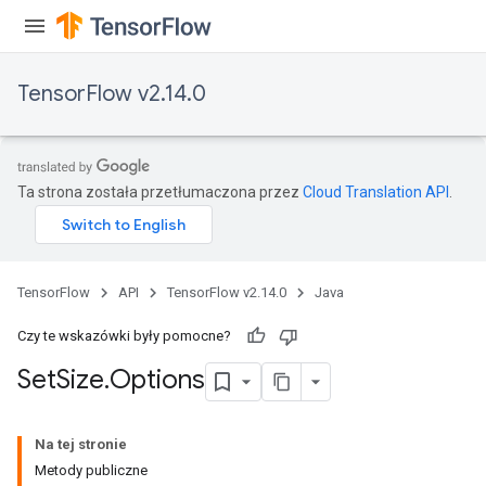
TensorFlow v2.14.0
Ta strona została przetłumaczona przez
Cloud Translation API
.
TensorFlow
API
TensorFlow v2.14.0
Java
Czy te wskazówki były pomocne?
Set
Size
.
Options
Na tej stronie
Metody publiczne