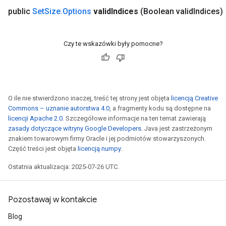
public
Set
Size
.
Options
valid
Indices
(Boolean valid
Indices)
Czy te wskazówki były pomocne?
O ile nie stwierdzono inaczej, treść tej strony jest objęta
licencją Creative
Commons – uznanie autorstwa 4.0
, a fragmenty kodu są dostępne na
licencji Apache 2.0
. Szczegółowe informacje na ten temat zawierają
zasady dotyczące witryny Google Developers
. Java jest zastrzeżonym
znakiem towarowym firmy Oracle i jej podmiotów stowarzyszonych.
Część treści jest objęta
licencją numpy
.
Ostatnia aktualizacja: 2025-07-26 UTC.
Pozostawaj w kontakcie
Blog