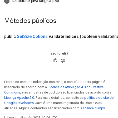
Da classe java.lang.Object
Métodos públicos
public
Set
Size
.
Options
validate
Indices
(boolean validate
In
Isso foi útil?
Exceto no caso de indicação contrária, o conteúdo desta página é
licenciado de acordo com a
Licença de atribuição 4.0 do Creative
Commons
, e as amostras de código são licenciadas de acordo com a
Licença Apache 2.0
. Para mais detalhes, consulte as
políticas do site do
Google Developers
. Java é uma marca registrada da Oracle e/ou
afiliadas. Alguns conteúdos são licenciados com a
licença numpy
.
Última atualização 2023-10-06 UTC.