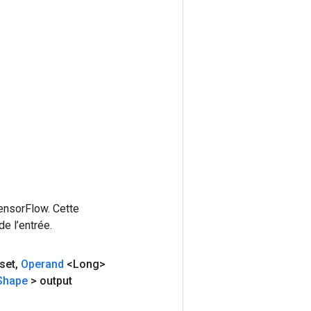
ensorFlow. Cette
e l’entrée.
set
,
Operand
<Long>
Shape
> output