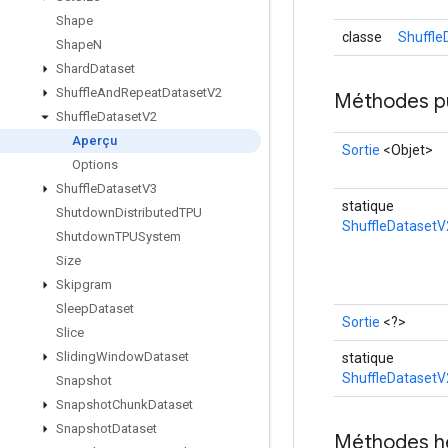
Shape
classe
Shuffle
Shape
N
Shard
Dataset
Shuffle
And
Repeat
Dataset
V2
Méthodes p
Shuffle
Dataset
V2
Aperçu
Sortie
<Objet>
Options
Shuffle
Dataset
V3
statique
Shutdown
Distributed
TPU
ShuffleDatasetV
Shutdown
TPUSystem
Size
Skipgram
Sleep
Dataset
Sortie
<?>
Slice
Sliding
Window
Dataset
statique
ShuffleDatasetV
Snapshot
Snapshot
Chunk
Dataset
Snapshot
Dataset
Méthodes h