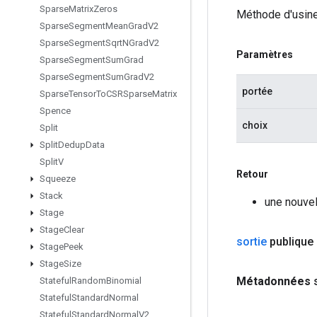
Sparse
Matrix
Zeros
Méthode d'usine
Sparse
Segment
Mean
Grad
V2
Sparse
Segment
Sqrt
NGrad
V2
Paramètres
Sparse
Segment
Sum
Grad
Sparse
Segment
Sum
Grad
V2
portée
Sparse
Tensor
To
CSRSparse
Matrix
Spence
choix
Split
Split
Dedup
Data
Split
V
Retour
Squeeze
Stack
une nouvel
Stage
Stage
Clear
sortie
publique
Stage
Peek
Stage
Size
Métadonnées
Stateful
Random
Binomial
Stateful
Standard
Normal
Stateful
Standard
Normal
V2