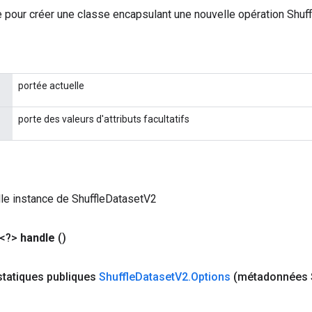
 pour créer une classe encapsulant une nouvelle opération Shuf
portée actuelle
porte des valeurs d'attributs facultatifs
le instance de ShuffleDatasetV2
 <?>
handle
()
statiques publiques
Shuffle
Dataset
V2
.
Options
(métadonnées S