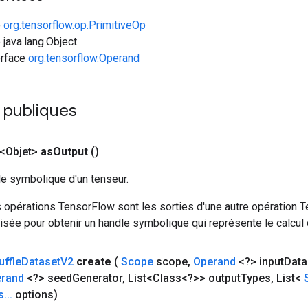
e
org.tensorflow.op.PrimitiveOp
 java.lang.Object
erface
org.tensorflow.Operand
 publiques
<Objet>
as
Output
()
le symbolique d'un tenseur.
 opérations TensorFlow sont les sorties d'une autre opération T
isée pour obtenir un handle symbolique qui représente le calcul d
uffle
Dataset
V2
create
(
Scope
scope
,
Operand
<?> input
Data
rand
<?> seed
Generator
,
List<Class<?>> output
Types
,
List<
s
.
.
.
options)