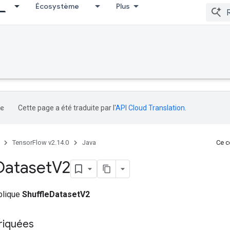
Écosystème
Plus
Cette page a été traduite par l'
API Cloud Translation
.
TensorFlow v2.14.0
Java
Ce co
Dataset
V2
ublique
ShuffleDatasetV2
riquées