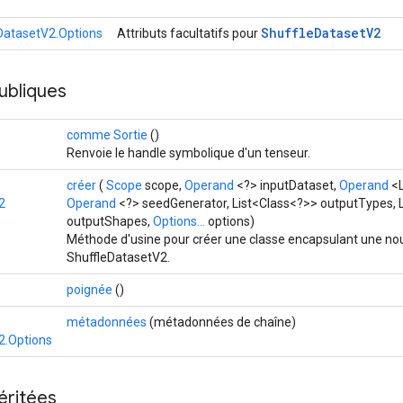
Shuffle
Dataset
V2
DatasetV2.Options
Attributs facultatifs pour
ubliques
comme Sortie
()
Renvoie le handle symbolique d'un tenseur.
créer
(
Scope
scope,
Operand
<?> inputDataset,
Operand
<L
2
Operand
<?> seedGenerator, List<Class<?>> outputTypes, 
outputShapes,
Options...
options)
Méthode d'usine pour créer une classe encapsulant une nou
ShuffleDatasetV2.
poignée
()
métadonnées
(métadonnées de chaîne)
2.Options
éritées