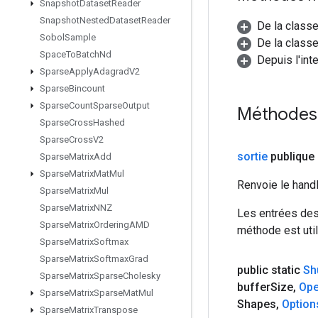
Snapshot
Dataset
Reader
Snapshot
Nested
Dataset
Reader
De la class
Sobol
Sample
De la classe
Space
To
Batch
Nd
Depuis l'int
Sparse
Apply
Adagrad
V2
Sparse
Bincount
Sparse
Count
Sparse
Output
Méthodes
Sparse
Cross
Hashed
Sparse
Cross
V2
sortie
publique 
Sparse
Matrix
Add
Sparse
Matrix
Mat
Mul
Renvoie le hand
Sparse
Matrix
Mul
Sparse
Matrix
NNZ
Les entrées des
Sparse
Matrix
Ordering
AMD
méthode est util
Sparse
Matrix
Softmax
Sparse
Matrix
Softmax
Grad
public static
Sh
Sparse
Matrix
Sparse
Cholesky
buffer
Size
,
Ope
Sparse
Matrix
Sparse
Mat
Mul
Shapes
,
Option
Sparse
Matrix
Transpose