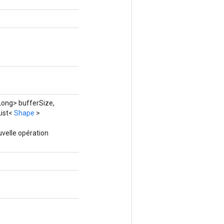
ong> bufferSize,
List<
Shape
>
velle opération