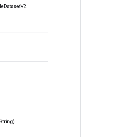
fleDatasetV2.
tring)