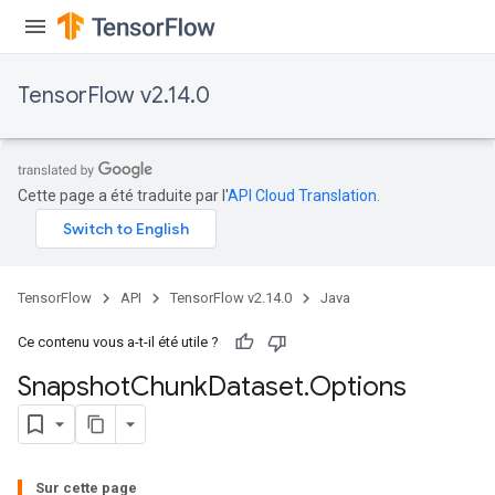
TensorFlow v2.14.0
Cette page a été traduite par l'
API Cloud Translation
.
TensorFlow
API
TensorFlow v2.14.0
Java
Ce contenu vous a-t-il été utile ?
Snapshot
Chunk
Dataset
.
Options
Sur cette page