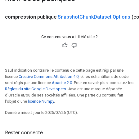
compression
publique
Snapshot
Chunk
Dataset
.
Options
(c
Ce contenu vous a-t-il été utile ?
Sauf indication contraire, le contenu de cette page est régi par une
licence
Creative Commons Attribution 4.0
, et les échantillons de code
sont régis par une licence
Apache 2.0
. Pour en savoir plus, consultez les
Règles du site Google Developers
. Java est une marque déposée
d'Oracle et/ou de ses sociétés affiliées. Une partie du contenu fait
l'objet d'une
licence Numpy
.
Dernière mise à jour le 2025/07/26 (UTC).
Rester connecté