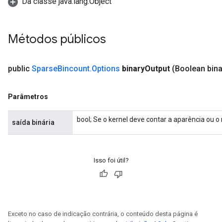
Da classe java.lang.Object
Métodos públicos
public
Sparse
Bincount
.
Options
binary
Output
(Boolean bina
Parâmetros
bool; Se o kernel deve contar a aparência ou 
saída binária
Isso foi útil?
Exceto no caso de indicação contrária, o conteúdo desta página é