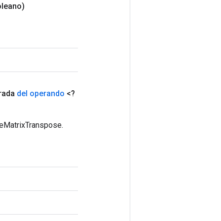
oleano)
rada
del operando
<?
seMatrixTranspose.