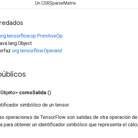
Un CSRSparseMatrix.
redados
org.tensorflow.op.PrimitiveOp
java.lang.Object
terfaz
org.tensorflow.Operand
públicos
<Objeto>
como
Salida
()
tificador simbólico de un tensor.
las operaciones de TensorFlow son salidas de otra operación de
a para obtener un identificador simbólico que representa el cálcu