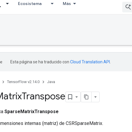
Ecosistema
Más
Esta página se ha traducido con
Cloud Translation API
.
TensorFlow v2.14.0
Java
atrix
Transpose
ica
SparseMatrixTranspose
imensiones internas (matriz) de CSRSparseMatrix.