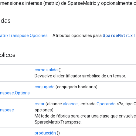
imensiones internas (matriz) de SparseMatrix y opcionalmente c
adas
Sparse
Matrix
T
atrixTranspose.Opciones
Atributos opcionales para
licos
como salida
()
Devuelve el identificador simbólico de un tensor.
conjugado
(conjugado booleano)
nspose.Options
crear
(alcance
alcance
, entrada
Operando
<?>, tipo 
anspose
opciones)
Método de fábrica para crear una clase que envuelv
SparseMatrixTranspose.
producción
()