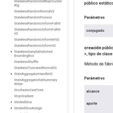
Stateless
Random
Get
Key
Counter
público estáti
Alg
Stateless
Random
Normal
V2
Parámetros
Stateless
Random
Poisson
Stateless
Random
Uniform
Full
Int
Stateless
Random
Uniform
Full
Int
conjugado
V2
Stateless
Random
Uniform
Int
V2
Stateless
Random
Uniform
V2
creación
públi
Stateless
Sample
Distorted
>
,
tipo de clase
Bounding
Box
Stateless
Shuffle
Método de fábri
Stateless
Truncated
Normal
V2
Stats
Aggregator
Handle
V2
Parámetros
Stats
Aggregator
Set
Summary
Writer
Stochastic
Cast
To
Int
alcance
Stop
Gradient
Strided
Slice
aporte
Strided
Slice
Assign