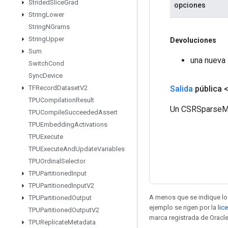
Strided
Slice
Grad
opciones
String
Lower
String
NGrams
String
Upper
Devoluciones
Sum
una nueva
Switch
Cond
Sync
Device
Salida
pública 
TFRecord
Dataset
V2
TPUCompilation
Result
Un CSRSparseMa
TPUCompile
Succeeded
Assert
TPUEmbedding
Activations
TPUExecute
TPUExecute
And
Update
Variables
TPUOrdinal
Selector
TPUPartitioned
Input
TPUPartitioned
Input
V2
A menos que se indique lo 
TPUPartitioned
Output
ejemplo se rigen por la
lic
TPUPartitioned
Output
V2
marca registrada de Oracle
TPUReplicate
Metadata