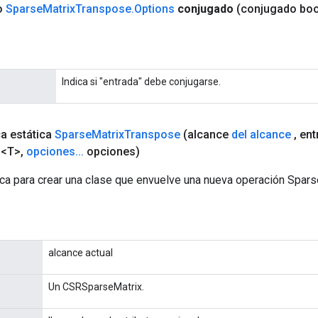
co
Sparse
Matrix
Transpose
.
Options
conjugado
(conjugado bo
Indica si "entrada" debe conjugarse.
ca estática
Sparse
Matrix
Transpose
(alcance
del alcance
,
ent
 <T>
,
opciones
.
.
.
opciones)
ca para crear una clase que envuelve una nueva operación Spar
alcance actual
Un CSRSparseMatrix.