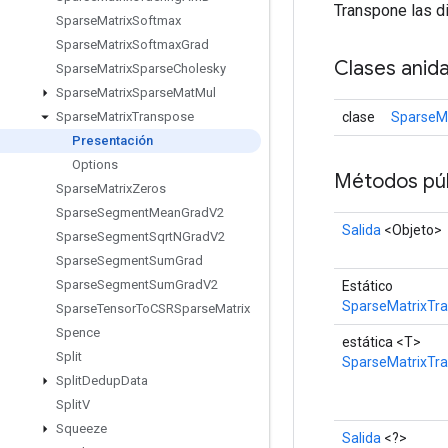
Transpone las d
Sparse
Matrix
Softmax
Sparse
Matrix
Softmax
Grad
Clases anid
Sparse
Matrix
Sparse
Cholesky
Sparse
Matrix
Sparse
Mat
Mul
clase
SparseM
Sparse
Matrix
Transpose
Presentación
Options
Métodos púb
Sparse
Matrix
Zeros
Sparse
Segment
Mean
Grad
V2
Salida
<Objeto>
Sparse
Segment
Sqrt
NGrad
V2
Sparse
Segment
Sum
Grad
Sparse
Segment
Sum
Grad
V2
Estático
SparseMatrixTra
Sparse
Tensor
To
CSRSparse
Matrix
Spence
estática <T>
Split
SparseMatrixTr
Split
Dedup
Data
Split
V
Squeeze
Salida
<?>