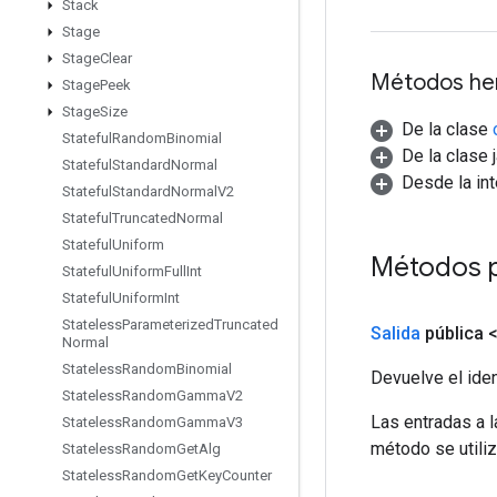
Stack
Stage
Stage
Clear
Métodos he
Stage
Peek
Stage
Size
De la clase
Stateful
Random
Binomial
De la clase 
Stateful
Standard
Normal
Desde la in
Stateful
Standard
Normal
V2
Stateful
Truncated
Normal
Stateful
Uniform
Métodos 
Stateful
Uniform
Full
Int
Stateful
Uniform
Int
Stateless
Parameterized
Truncated
Salida
pública 
Normal
Stateless
Random
Binomial
Devuelve el iden
Stateless
Random
Gamma
V2
Las entradas a 
Stateless
Random
Gamma
V3
método se utiliz
Stateless
Random
Get
Alg
Stateless
Random
Get
Key
Counter