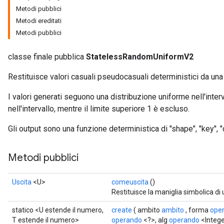
Metodi pubblici
x
Metodi ereditati
Metodi pubblici
classe finale pubblica
StatelessRandomUniformV2
Restituisce valori casuali pseudocasuali deterministici da una
I valori generati seguono una distribuzione uniforme nell'intervall
nell'intervallo, mentre il limite superiore 1 è escluso.
Gli output sono una funzione deterministica di "shape", "key", "c
Metodi pubblici
Uscita
<U>
comeuscita
()
Restituisce la maniglia simbolica di
statico <U estende il numero,
create
( ambito
ambito
, forma
ope
T estende il numero>
operando
<?>, alg
operando
<Intege