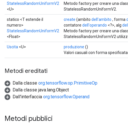
StatelessRandomUniformV2
Metodo factory per creare una cla
<U>
StatelessRandomUniformV2.
statico <T estende il
create
(ambito
dell'ambito
, forma
numero>
contatore
dell'operando
<?>, alg
del
StatelessRandomUniformV2
Metodo factory per creare una cla
<Float>
StatelessRandomUniformV2 utilizzand
Uscita
<U>
produzione
()
Valori casuali con forma specificata
Metodi ereditati
Dalla classe
org.tensorflow.op.PrimitiveOp
Dalla classe java.lang.Object
Dall'interfaccia
org.tensorflow.Operand
Metodi pubblici