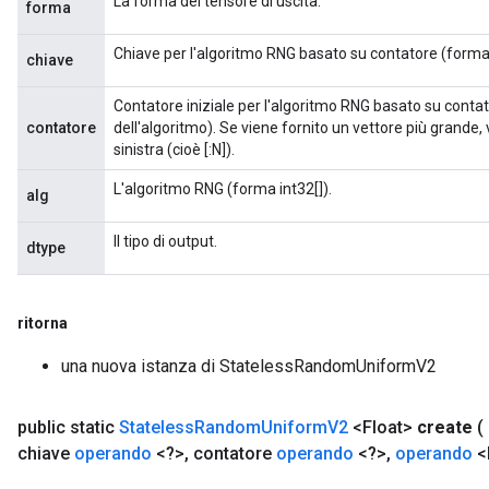
La forma del tensore di uscita.
forma
Chiave per l'algoritmo RNG basato su contatore (forma 
chiave
Contatore iniziale per l'algoritmo RNG basato su conta
contatore
dell'algoritmo). Se viene fornito un vettore più grande, 
sinistra (cioè [:N]).
L'algoritmo RNG (forma int32[]).
alg
Il tipo di output.
dtype
ritorna
una nuova istanza di StatelessRandomUniformV2
public static
Stateless
Random
Uniform
V2
<Float>
create
(
chiave
operando
<?>
,
contatore
operando
<?>
,
operando
<