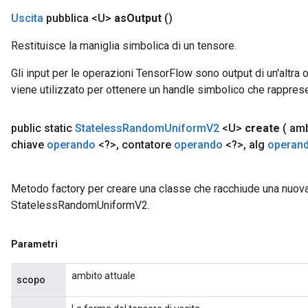
Uscita
pubblica <U>
as
Output
()
Restituisce la maniglia simbolica di un tensore.
Gli input per le operazioni TensorFlow sono output di un'alt
viene utilizzato per ottenere un handle simbolico che rappresent
public static
Stateless
Random
Uniform
V2
<U>
create
( am
chiave
operando
<?>
,
contatore
operando
<?>
,
alg
operan
Metodo factory per creare una classe che racchiude una nuov
StatelessRandomUniformV2.
Parametri
ambito attuale
scopo