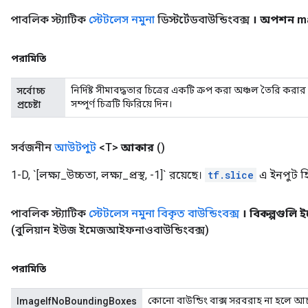
পাবলিক স্ট্যাটিক
স্টেটলেস নমুনা
ডিস্টর্টেডবাউন্ডিংবক্স
। অপশন m
পরামিতি
নির্দিষ্ট সীমাবদ্ধতার চিত্রের একটি ক্রপ করা অঞ্চল তৈরি করার প্রচ
সর্বোচ্চ
সম্পূর্ণ চিত্রটি ফিরিয়ে দিন।
প্রচেষ্টা
সর্বজনীন
আউটপুট
<T>
আকার
()
1-D, `[লক্ষ্য_উচ্চতা, লক্ষ্য_প্রস্থ, -1]` রয়েছে।
tf.slice
এ ইনপুট হি
পাবলিক স্ট্যাটিক
স্টেটলেস নমুনা বিকৃত বাউন্ডিংবক্স
। বিকল্পগুলি
(বুলিয়ান ইউজ ইমেজআইফনাওবাউন্ডিংবক্স)
পরামিতি
কোনো বাউন্ডিং বাক্স সরবরাহ না হলে আচরণ
ImageIfNoBoundingBoxes