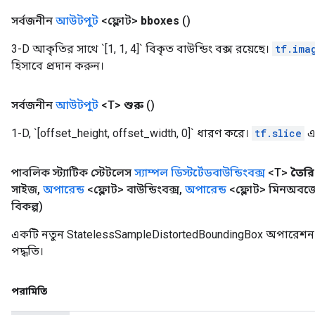
সর্বজনীন
আউটপুট
<ফ্লোট>
bboxes
()
3-D আকৃতির সাথে `[1, 1, 4]` বিকৃত বাউন্ডিং বক্স রয়েছে।
tf.ima
হিসাবে প্রদান করুন।
সর্বজনীন
আউটপুট
<T>
শুরু
()
1-D, `[offset_height, offset_width, 0]` ধারণ করে।
tf.slice
এ 
পাবলিক স্ট্যাটিক স্টেটলেস
স্যাম্পল ডিস্টর্টেডবাউন্ডিংবক্স
<T>
তৈরি
সাইজ
,
অপারেন্ড
<ফ্লোট> বাউন্ডিংবক্স
,
অপারেন্ড
<ফ্লোট> মিনঅবজে
বিকল্প)
একটি নতুন StatelessSampleDistortedBoundingBox অপারেশন 
পদ্ধতি।
পরামিতি