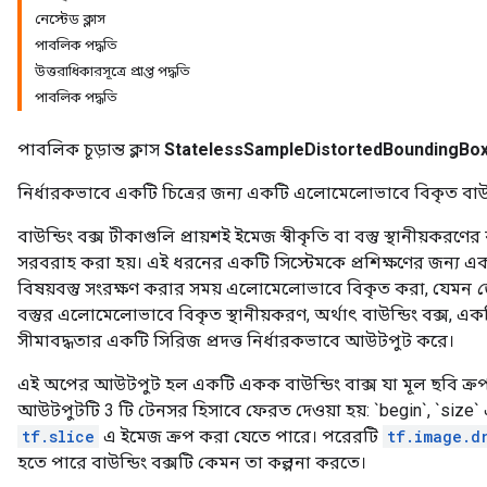
নেস্টেড ক্লাস
পাবলিক পদ্ধতি
উত্তরাধিকারসূত্রে প্রাপ্ত পদ্ধতি
পাবলিক পদ্ধতি
পাবলিক চূড়ান্ত ক্লাস
StatelessSampleDistortedBoundingBo
নির্ধারকভাবে একটি চিত্রের জন্য একটি এলোমেলোভাবে বিকৃত বাউন্
বাউন্ডিং বক্স টীকাগুলি প্রায়শই ইমেজ স্বীকৃতি বা বস্তু স্থানীয়করণে
সরবরাহ করা হয়। এই ধরনের একটি সিস্টেমকে প্রশিক্ষণের জন্য 
বিষয়বস্তু সংরক্ষণ করার সময় এলোমেলোভাবে বিকৃত করা, যেমন
ড
বস্তুর এলোমেলোভাবে বিকৃত স্থানীয়করণ, অর্থাৎ বাউন্ডিং বক্স, একট
সীমাবদ্ধতার একটি সিরিজ প্রদত্ত নির্ধারকভাবে আউটপুট করে।
এই অপের আউটপুট হল একটি একক বাউন্ডিং বাক্স যা মূল ছবি ক্র
আউটপুটটি 3 টি টেনসর হিসাবে ফেরত দেওয়া হয়: `begin`, `size`
tf.slice
এ ইমেজ ক্রপ করা যেতে পারে। পরেরটি
tf.image.d
হতে পারে বাউন্ডিং বক্সটি কেমন তা কল্পনা করতে।