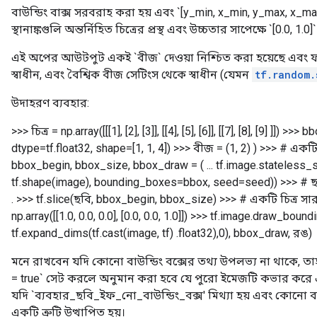
বাউন্ডিং বাক্স সরবরাহ করা হয় এবং `[y_min, x_min, y_max, x_max
স্থানাঙ্কগুলি অন্তর্নিহিত চিত্রের প্রস্থ এবং উচ্চতার সাপেক্ষে `[0.0, 1.
এই অপের আউটপুট একই `বীজ` দেওয়া নিশ্চিত করা হয়েছে এবং 
স্বাধীন, এবং বৈশ্বিক বীজ সেটিংস থেকে স্বাধীন (যেমন
tf.random.
উদাহরণ ব্যবহার:
>>> চিত্র = np.array([[[1], [2], [3]], [[4], [5], [6]], [[7], [8], [9] ]]) >>> 
dtype=tf.float32, shape=[1, 1, 4]) >>> বীজ = (1, 2) ) >>> # এক
bbox_begin, bbox_size, bbox_draw = ( ... tf.image.stateless_
tf.shape(image), bounding_boxes=bbox, seed=seed)) >>> # ছব
. >>> tf.slice(ছবি, bbox_begin, bbox_size)
>>> # একটি চিত্র সার
np.array([[1.0, 0.0, 0.0], [0.0, 0.0, 1.0]]) >>> tf.image.draw_bound
tf.expand_dims(tf.cast(image, tf) .float32),0), bbox_draw, রঙ)
মনে রাখবেন যদি কোনো বাউন্ডিং বক্সের তথ্য উপলভ্য না থাকে,
= true` সেট করলে অনুমান করা হবে যে পুরো ইমেজটি কভার করে এ
যদি `ব্যবহার_ছবি_ইফ_নো_বাউন্ডিং_বক্স' মিথ্যা হয় এবং কোনো বা
একটি ত্রুটি উত্থাপিত হয়।