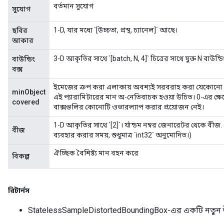
বর্তমান সুযোগ
সুযোগ
1-D, যার মধ্যে `[উচ্চতা, প্রস্থ, চ্যানেল]` আছে।
ছবির
আকার
3-D আকৃতির সাথে `[batch, N, 4]` চিত্রের সাথে যুক্ত N বাউন্ডিং
বাউন্ডিং
বক্স
ইমেজের ক্রপ করা এলাকায় অবশ্যই সরবরাহ করা যেকোনো বাউ
minObject
এই প্যারামিটারের মান অ-নেতিবাচক হওয়া উচিত। 0-এর ক্ষেত
covered
বাক্সগুলির কোনোটি ওভারল্যাপ করার প্রয়োজন নেই।
1-D আকৃতির সাথে `[2]`। র্যান্ডম নম্বর জেনারেটর থেকে বীজ.
বীজ
ব্যবহার করার সময়, শুধুমাত্র `int32` অনুমোদিত।)
ঐচ্ছিক বৈশিষ্ট্য মান বহন করে
বিকল্প
রিটার্নস
StatelessSampleDistortedBoundingBox-এর একটি নতুন