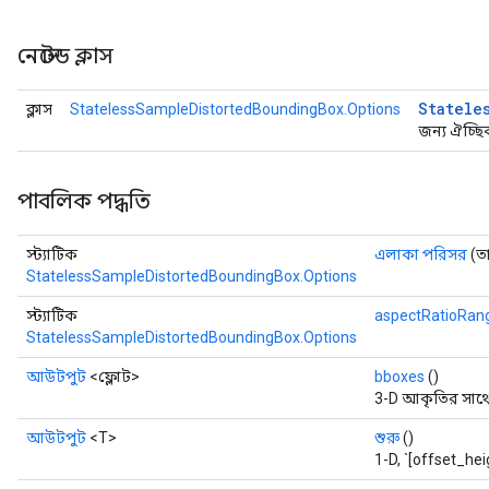
নেস্টেড ক্লাস
Statele
ক্লাস
StatelessSampleDistortedBoundingBox.Options
জন্য ঐচ্ছিক
পাবলিক পদ্ধতি
স্ট্যাটিক
এলাকা পরিসর
(ত
StatelessSampleDistortedBoundingBox.Options
x
স্ট্যাটিক
aspectRatioRan
StatelessSampleDistortedBoundingBox.Options
আউটপুট
<ফ্লোট>
bboxes
()
3-D আকৃতির সাথে `[
আউটপুট
<T>
শুরু
()
1-D, `[offset_hei