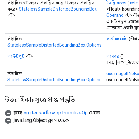
স্ট্যাটিক <T সংখ্যা প্রসারিত করে, U সংখ্যা প্রসারিত
তৈরি করুন
(
স্কোপ
করে>
StatelessSampleDistortedBoundingBox
<Float> boundi
<T>
Operand
<U> বী
একটি নতুন Stat
মোড়ানো একটি ক্ল
স্ট্যাটিক
সর্বোচ্চ চেষ্টা
(দীর্ঘ স
StatelessSampleDistortedBoundingBox.Options
আউটপুট
<T>
আকার
()
1-D, `[লক্ষ্য_উচ্চতা,
স্ট্যাটিক
useImageIfNoB
StatelessSampleDistortedBoundingBox.Options
useImageIfNoBo
উত্তরাধিকারসূত্রে প্রাপ্ত পদ্ধতি
ক্লাস
org.tensorflow.op.PrimitiveOp
থেকে
java.lang.Object ক্লাস থেকে